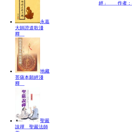
經」 作者：
永嘉
大師證道歌淺
釋
地藏
菩薩本願經淺
釋
聖嚴
說禪 聖嚴法師