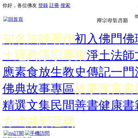
你好，各位佛友
登錄
註冊
搜索
知名法師著作
初入佛門
佛
土經典
淨宗專集
淨土法師
應
素食放生
教史傳記
一門
佛典故事專區
故事寓言書
精選文集
民間善書
健康書
方式
戒邪淫網