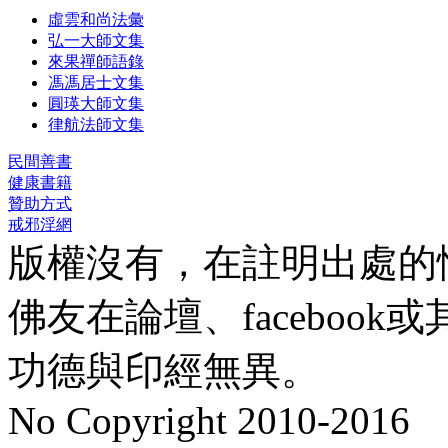
虛雲和尚法彙
弘一大師文集
來果禪師語錄
馮馮居士文集
圓瑛大師文集
律航法師文集
民間善書
健康書籍
贊助方式
戒邪淫網
版權沒有，在註明出處的
佛友在論壇、faceboo
功德與印經無異。
No Copyright 2010-2016