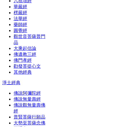
六祖壇經
華嚴經
楞嚴經
法華經
藥師經
圓覺經
觀世音菩薩普門
品
大乘起信論
佛遺教三經
佛門孝經
勸發菩提心文
其他經典
淨土經典
佛說阿彌陀經
佛說無量壽經
佛說觀無量壽佛
經
普賢菩薩行願品
大勢至菩薩念佛