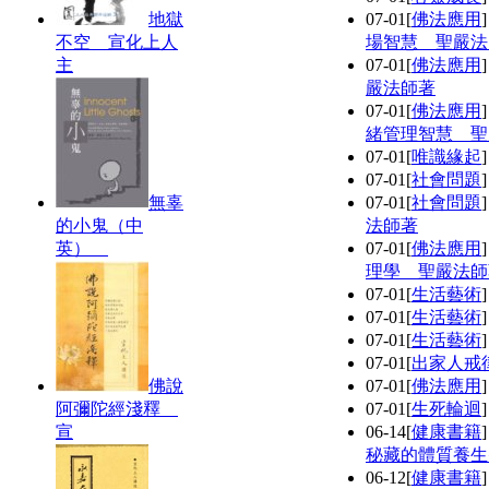
地獄
07-01
[
佛法應用
不空 宣化上人
場智慧 聖嚴法
主
07-01
[
佛法應用
嚴法師著
07-01
[
佛法應用
緒管理智慧 聖
07-01
[
唯識緣起
07-01
[
社會問題
無辜
07-01
[
社會問題
的小鬼（中
法師著
英）
07-01
[
佛法應用
理學 聖嚴法師
07-01
[
生活藝術
07-01
[
生活藝術
07-01
[
生活藝術
07-01
[
出家人戒
佛說
07-01
[
佛法應用
阿彌陀經淺釋
07-01
[
生死輪迴
宣
06-14
[
健康書籍
秘藏的體質養生
06-12
[
健康書籍