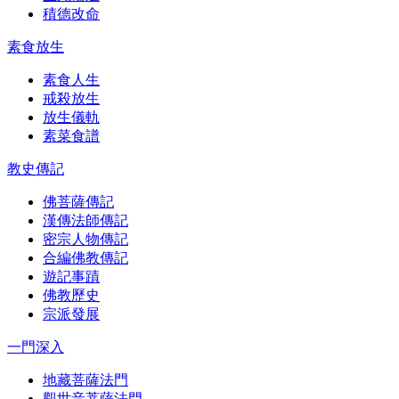
積德改命
素食放生
素食人生
戒殺放生
放生儀軌
素菜食譜
教史傳記
佛菩薩傳記
漢傳法師傳記
密宗人物傳記
合編佛教傳記
遊記事蹟
佛教歷史
宗派發展
一門深入
地藏菩薩法門
觀世音菩薩法門