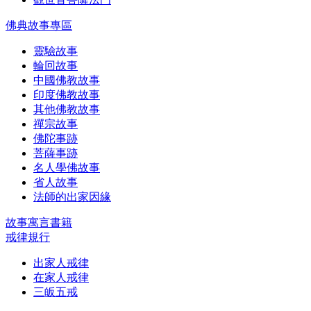
佛典故事專區
靈驗故事
輪回故事
中國佛教故事
印度佛教故事
其他佛教故事
禪宗故事
佛陀事跡
菩薩事跡
名人學佛故事
省人故事
法師的出家因緣
故事寓言書籍
戒律規行
出家人戒律
在家人戒律
三皈五戒