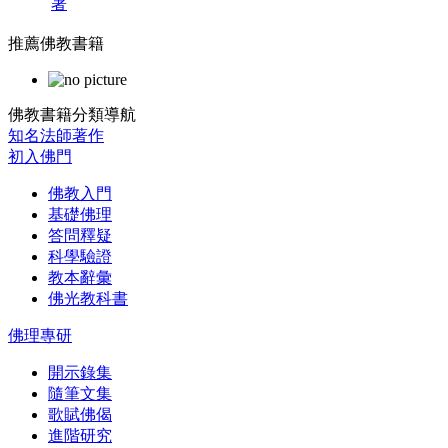
著
推薦佛教書籍
佛教書籍分類導航
知名法師著作
初入佛門
佛教入門
基礎佛理
答問釋疑
科學驗證
教本辭彙
佛光教科書
佛理專研
開示錄集
隨筆文集
歌賦佛偈
進階研究