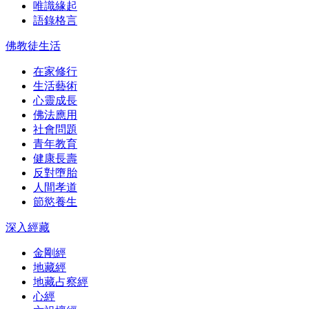
唯識緣起
語錄格言
佛教徒生活
在家修行
生活藝術
心靈成長
佛法應用
社會問題
青年教育
健康長壽
反對墮胎
人間孝道
節慾養生
深入經藏
金剛經
地藏經
地藏占察經
心經