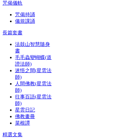
咒偈儀軌
咒偈持誦
儀規課誦
長篇套書
法鼓山智慧隨身
書
毛毛蟲變蝴蝶(道
證法師)
迷悟之間(星雲法
師)
人間佛教(星雲法
師)
往事百語(星雲法
師)
星雲日記
佛教畫冊
菜根譚
精選文集