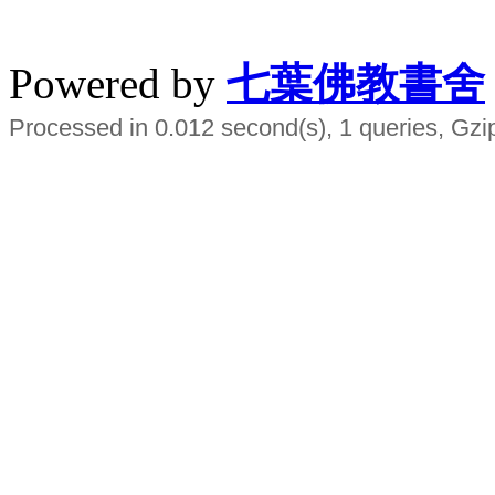
水晶
順正府大王公求道
Powered by
七葉佛教書舍
Processed in 0.012 second(s), 1 queries, Gzi
Smart EMS Slimming Muscle Trainer