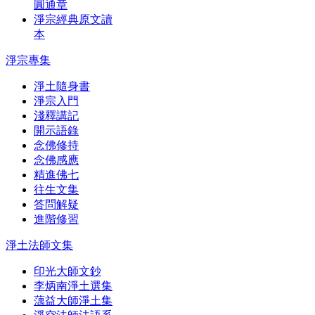
圓通章
淨宗經典原文讀
本
淨宗專集
淨土隨身書
淨宗入門
淺釋講記
開示語錄
念佛修持
念佛感應
精進佛七
往生文集
答問解疑
進階修習
淨土法師文集
印光大師文鈔
李炳南淨土選集
蕅益大師淨土集