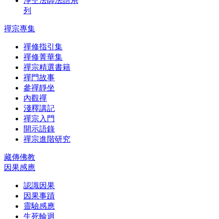
淨空法師法語系
列
禪宗專集
禪修指引集
禪修菁華集
禪宗精選書籍
禪門故事
參禪靜坐
內觀禪
淺釋講記
禪宗入門
開示語錄
禪宗進階研究
藏傳佛教
因果感應
認識因果
因果事蹟
靈驗感應
生死輪迴