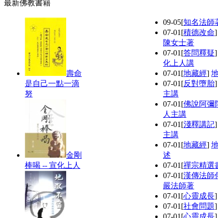
最新佛教書籍
09-05
[
知名法師
07-01
[
積德改命
陳女士著
07-01
[
答問釋疑
化上人講
壽命
07-01
[
地藏經
]
是自己一點一滴
07-01
[
反對墮胎
努
主講
07-01
[
佛說阿彌
人主講
07-01
[
淺釋講記
主講
07-01
[
地藏經
]
金剛
述
棒喝 -- 宣化上人
07-01
[
禪宗精選
07-01
[
漢傳法師
嚴法師著
07-01
[
心靈成長
07-01
[
社會問題
07-01
[
心靈成長