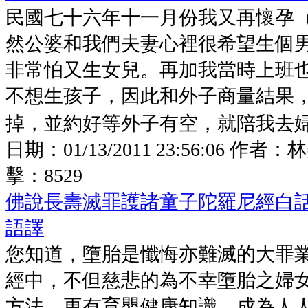
民國七十六年十一月份我又再懷孕
然公婆和我們夫妻心裡很希望生個
非常怕又生女兒。再加我當時上班
不想生孩子，因此和外子商量結果
掉，並約好等外子有空，就陪我去婦產
日期：
01/13/2011 23:56:06
作者：
林
擊：
8529
佛說長壽滅罪護諸童子陀羅尼經白
語譯
您知道，墮胎是懺悔亦難滅的大罪
經中，不但慈悲的為不幸墮胎之婦
方法，更有育嬰健康知識，成為人