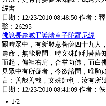
經書。
日期：
12/23/2010 08:48:50
作者：
釋
擊：
26295
佛說長壽滅罪護諸童子陀羅尼經
爾時眾中，有新發意菩薩四十九人
壽命，無能發問。時文殊師利菩薩
而起，偏袒右肩，合掌向佛，而白
見眾中有所疑者，今欲諮問，唯願
言：善哉善哉，文殊師利，汝有所
日期：
12/23/2010 08:41:09
作者：
佚
1/2