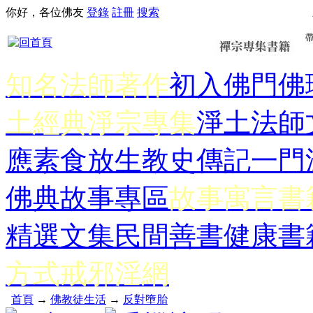
你好，各位佛友
登錄
註冊
搜索
知名法師著作
初入佛門
佛
土經典
淨宗專集
淨土法師
應
素食放生
教史傳記
一門
佛典故事專區
故事寓言書
精選文集
民間善書
健康書
方式
戒邪淫網
首頁
→
佛教徒生活
→
反對墮胎