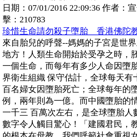
日期：
07/01/2016 22:09:36
作者：
宣
擊：
210783
珍惜生命請勿殺子墮胎 香港佛陀
來自胎兒的呼聲--媽媽的子宮是世
地方！人類生命開始於受孕之時，
一個生命，而每年有多少人命因墮
界衛生組織 保守估計，全球每天有
百名婦女因墮胎死亡；全球每年的
例，兩年則為一億。而中國墮胎的
一千三 百萬次左右，是全球墮胎人
數字令人觸目驚心！「建國君民，
的根本在母教，我們呼籲社會重視