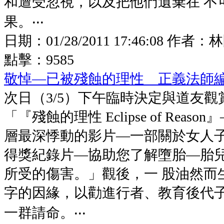
和遭受忽視，以及把他們遺棄在 不
果。‧‧‧
日期：
01/28/2011 17:46:08
作者：
林
點擊：
9585
敬悼—已被殘蝕的理性 正義法師
次日（3/5）下午臨時決定與道友觀
「『殘蝕的理性 Eclipse of Reas
層最深悸動的影片—一部關於女人
得獎紀錄片—協助您了解墮胎—胎
所受的傷害。」觀後，一 股油然而
字的因緣，以勸進行者、教育後代
一群請命。‧‧‧