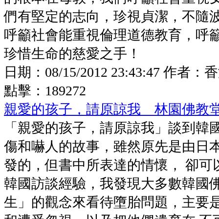
們有堅定的志向，珍視貞潔，不隨
呼籲社會能重視倫理道德教育，呼
珍惜生命的慈愛之手！
日期：
08/15/2012 23:43:47
作者：
香
點擊：
189272
親愛的孩子，請原諒我 林園佛教
「親愛的孩子，請原諒我」談到韓
傷和嚇人的故事，雖然原先是由日
發的，但書中所表達的情懷， 卻可
韓國訪談經驗，我發現大多數韓國
生」的觀念來看待墮胎問題，主要