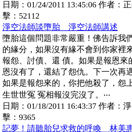
日期：
01/24/2011 13:45:06
作者：
正
擊：
52112
淨空法師談墮胎 淨空法師講述
墮胎這個問題非常嚴重！佛告訴我
的緣分，如果沒有緣不會到你家裡
報怨、討債、還 債。如果是報恩來
恩沒有了，還結了怨仇。下一次再
如果是報怨來的，你把他殺了，怨
生世世冤 冤相報沒完沒了。‧‧‧
日期：
01/18/2011 16:43:37
作者：
淨
擊：
9365
記夢！請聽胎兒求救的呼喚 林美