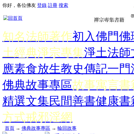
你好，各位佛友
登錄
註冊
搜索
知名法師著作
初入佛門
佛
土經典
淨宗專集
淨土法師
應
素食放生
教史傳記
一門
佛典故事專區
故事寓言書
精選文集
民間善書
健康書
方式
戒邪淫網
首頁
→
佛典故事專區
→
輪回故事