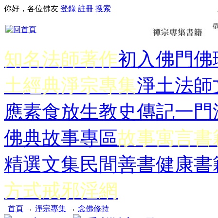
你好，各位佛友
登錄
註冊
搜索
知名法師著作
初入佛門
佛
土經典
淨宗專集
淨土法師
應
素食放生
教史傳記
一門
佛典故事專區
故事寓言書
精選文集
民間善書
健康書
方式
戒邪淫網
首頁
→
淨宗專集
→
念佛修持