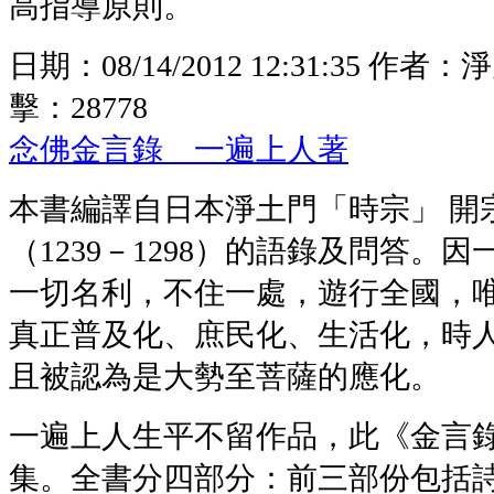
高指導原則。
日期：
08/14/2012 12:31:35
作者：
淨
擊：
28778
念佛金言錄 一遍上人著
本書編譯自日本淨土門「時宗」 開
（1239－1298）的語錄及問答。
一切名利，不住一處，遊行全國，
真正普及化、庶民化、生活化，時
且被認為是大勢至菩薩的應化。
一遍上人生平不留作品，此《金言
集。全書分四部分：前三部份包括