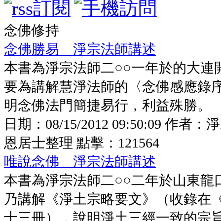
念佛修持
念佛勝易 淨宗法師講述
本書為淨宗法師二○○一年於的大連
要為講解慧淨法師的〈念佛感應錄
明念佛法門簡捷易行，利益殊勝。
日期：
08/15/2012 09:50:09
作者：
淨
恩居士整理
點擊：
121564
唯說念佛 淨宗法師講述
本書為淨宗法師二○○二年於山東龍
乃講解《淨土宗略要文》（收錄在
十三冊），說明淨土三經一致的宗