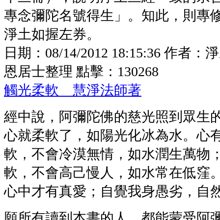
專念彌陀名號得生」。知此，則專
淨土如握左券。
日期：
08/14/2012 18:15:36
作者：
淨
恩居士整理
點擊：
130268
觸光柔軟 慧淨法師著
經中說，阿彌陀佛的慈光照到眾生
心就柔軟了，如陽光化冰為水。心
軟，不會冷漠無情，如水潤生萬物
軟，不會高己慢人，如水常在低窪
心中才有真愛；自覺我身愚劣，自
願所有讀到本書的人，都能蒙受阿