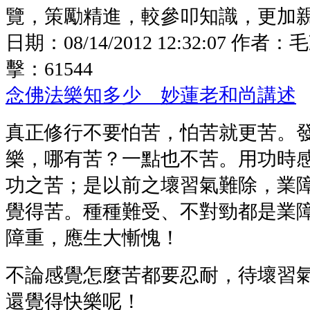
覽，策勵精進，較參叩知識，更加親切
日期：
08/14/2012 12:32:07
作者：
毛
擊：
61544
念佛法樂知多少 妙蓮老和尚講述
真正修行不要怕苦，怕苦就更苦。
樂，哪有苦？一點也不苦。用功時
功之苦；是以前之壞習氣難除，業
覺得苦。種種難受、不對勁都是業
障重，應生大慚愧！
不論感覺怎麼苦都要忍耐，待壞習
還覺得快樂呢！