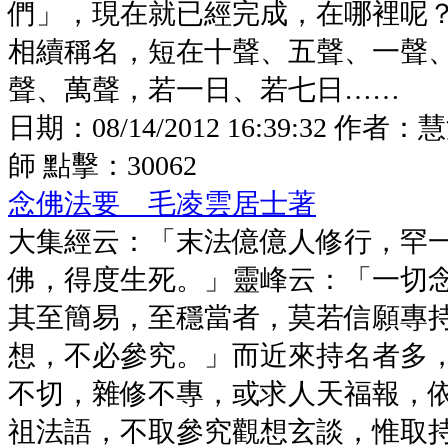
們」，現在就已經完成，在哪裡呢
相續稱名，短在十聲、五聲、一聲
聲、萬聲，若一日、若七日……
日期：
08/14/2012 16:39:32
作者：
慧
師
點擊：
30062
念佛法要 毛凌雲居士著
大集經云：「末法億億人修行，罕
佛，得度生死。」靈峰云：「一切
其至簡易，至穩當者，莫若信願專
想，不必參究。」而近來持名者多
不切，雜修不專，或求人天福報，
祖法語，不取參究觀想玄談，惟取