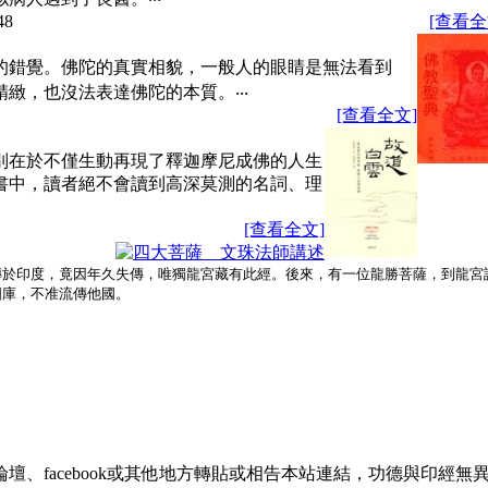
48
[查看全
的錯覺。佛陀的真實相貌，一般人的眼睛是無法看到
緻，也沒法表達佛陀的本質。‧‧‧
[查看全文]
別在於不僅生動再現了釋迦摩尼成佛的人生
書中，讀者絕不會讀到高深莫測的名詞、理
[查看全文]
傳於印度，竟因年久失傳，唯獨龍宮藏有此經。後來，有一位龍勝菩薩，到龍宮
國庫，不准流傳他國。
、facebook或其他地方轉貼或相告本站連結，功德與印經無