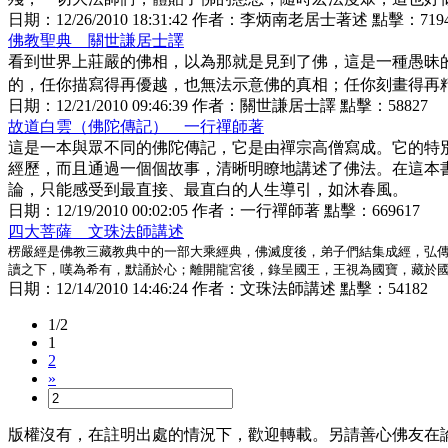
日期：
12/26/2010 18:31:42
作者：
李炳南老居士著述
點擊：
719
佛教聖典 關世謙居士譯
看到世界上莊嚴的佛相，以為那就是見到了佛，這是一種愚昧
的，任你描寫得再優越，也無法示意佛的真相；任你刻畫得再精
日期：
12/21/2010 09:46:39
作者：
關世謙居士譯
點擊：
58827
故道白雲（佛陀傳記） 一行禪師著
這是一本與眾不同的佛陀傳記，它是由禪宗高僧寫成。它的特
經歷，而且通過一個個故事，清晰明瞭地講述了佛法。在這本
論，只能感受到最直接、最直白的人生導引，如沐春風。
日期：
12/19/2010 00:02:05
作者：
一行禪師著
點擊：
669617
四大菩薩 文珠法師講述
楞嚴經是佛教三藏教典中的一部大乘經典，佛滅度後，弟子們結集成經，弘
讀之下，嘆為希有，默誦於心；離開龍宮後，錄呈國王，王視為國寶，藏於
日期：
12/14/2010 14:46:24
作者：
文珠法師講述
點擊：
54182
1/2
1
2
»
版權沒有，在註明出處的情況下，歡迎轉載。另請善心佛友在論壇