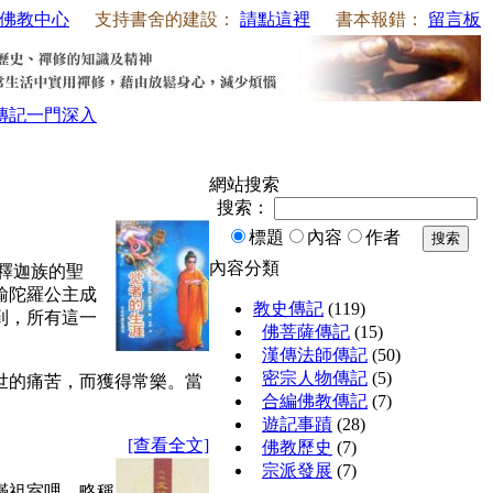
佛教中心
支持書舍的建設：
請點這裡
書本報錯：
留言板
傳記
一門深入
網站搜索
搜索：
標題
內容
作者
搜索
內容分類
釋迦族的聖
輸陀羅公主成
教史傳記
(119)
到，所有這一
佛菩薩傳記
(15)
漢傳法師傳記
(50)
密宗人物傳記
(5)
世的痛苦，而獲得常樂。當
合編佛教傳記
(7)
遊記事蹟
(28)
[查看全文]
佛教歷史
(7)
宗派發展
(7)
滿祖室哩，略稱