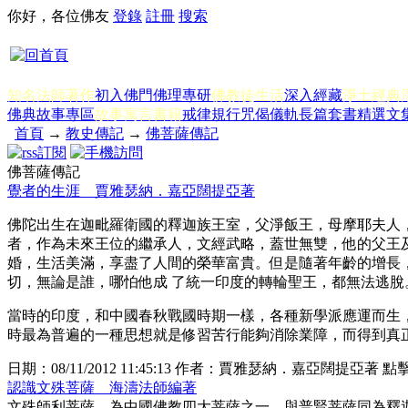
你好，各位佛友
登錄
註冊
搜索
知名法師著作
初入佛門
佛理專研
佛教徒生活
深入經藏
淨土經典
佛典故事專區
故事寓言書籍
戒律規行
咒偈儀軌
長篇套書
精選文
首頁
→
教史傳記
→
佛菩薩傳記
佛菩薩傳記
覺者的生涯 賈雅瑟納．嘉亞闊提亞著
佛陀出生在迦毗羅衛國的釋迦族王室，父淨飯王，母摩耶夫人
者，作為未來王位的繼承人，文經武略，蓋世無雙，他的父王
婚，生活美滿，享盡了人間的榮華富貴。但是隨著年齡的增長
切，無論是誰，哪怕他成 了統一印度的轉輪聖王，都無法逃脫
當時的印度，和中國春秋戰國時期一樣，各種新學派應運而生
時最為普遍的一種思想就是修習苦行能夠消除業障，而得到真
日期：
08/11/2012 11:45:13
作者：
賈雅瑟納．嘉亞闊提亞著
點
認識文殊菩薩 海濤法師編著
文殊師利菩薩，為中國佛教四大菩薩之一，與普賢菩薩同為釋