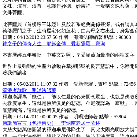
文殊、濡首、溥首，意譯作妙德、妙吉祥。一般稱文殊菩薩，
文殊菩薩。
此菩薩與《首楞嚴三昧經》及般若系經典關係甚深。或有謂其
德婆羅門之子，生時屋宅化如蓮花，由其母之右出生，身紫金
日期：
04/12/2012 23:57:56
作者：
海濤法師編著
點擊：
98308
神之子的傳奇人生：耶穌全傳 愛新覺羅．寶珣
本書曆經五年審批，中英文對照，享受涵蓋面最廣的兩種文字
世界上最強勁的生產力啟動在掌握耶穌的良言慧語中，你翻開
著我們讀者……
日期：
05/02/2011 11:07:32
作者：
愛新覺羅．寶珣
點擊：
72456
流浪者群歌 明暘法師著
釋迦漢譯為「能仁」，能以仁愛的心來憫念眾生，也就是佛教
去救度眾生，這就是佛所俱足的悲德。牟尼漢譯為「寂默」，
智慧圓滿，這就是佛所俱足的智德。‧‧‧
日期：
01/14/2011 00:00:05
作者：
明暘法師著
點擊：
55804
佛誕節宣言（包括佛史） 李炳南老居士著述
大慈大悲萬德圓滿的釋迦牟尼佛降生了，真比太陽光明放大幾
殘，一切大法師們，體貼了佛的慈悲，隨時宏法度眾，這也好似病