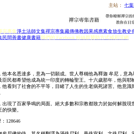
主站：
七葉
淨宗專集
淨土法師文集
禪宗專集
藏傳佛教
因果感應
素食放生
教史
集
民間善書
健康書籍
我們的 Facebook 粉絲群
贊助方式
戒邪淫網
，他本名悉達多，意為一切願成。世人尊稱他為釋迦 牟尼，意為
及臣民都希望他成為統一印度的轉輪聖王。十六歲那年，他與耶
，他看到了社會的不平等，目睹了人生的生老病死諸苦。他意識
。
，出現了百家爭鳴的局面。絕大多數和宗教都致力於如何解脫現
正的快樂。
擊：
128646
迦牟尼佛的侍。其名稱翻譯為滿殊尸利、曼殊室利、文殊尸利、