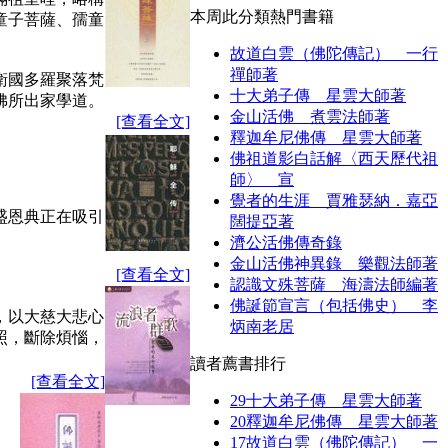
本周此分類熱門書籍
童子菩薩、孺童
故道白雲（佛陀傳記） 一行
禪師著
衛國多羅聚落梵
十大弟子傳 星雲大師著
佛所出家學道。
金山活佛 煮雲法師著
[查看全文]
釋迦牟尼佛傳 星雲大師著
佛祖道影白話解〈西天歷代祖
師〉 宣
覺者的生涯 賈雅瑟納．嘉亞
盛恩典正在吸引
闊提亞著
濟公活佛傳奇錄
金山活佛神異錄 樂觀法師著
[查看全文]
認識文殊菩薩 海濤法師編著
佛誕節宣言（包括佛史） 李
，以大慈大悲心
炳南老居
照，斷除煩惱，
讀者薦書排行
[查看全文]
29
十大弟子傳 星雲大師著
20
釋迦牟尼佛傳 星雲大師著
17
故道白雲（佛陀傳記） 一