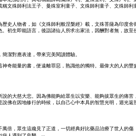
或稱文殊師利法王子、曼殊室利童子、文殊師利童子、文殊師利
為歷史人物者，如《文殊師利般涅槃經》載，文殊菩薩為印度舍
色。初生即能語言，後詣諸仙人所求出家法，因酬對者無，故至
，簡潔對應表達，帶來完美閱讀體驗。
這神奇能量的書，便遠離罪惡，熟識他的獨特。最偉大的人的豐
所說的大慈大悲。因為佛能夠給眾生以安樂、能夠拔眾生的痛苦
是說佛在因地修行的時候，以自己心中本具的智慧光明，迴光返
千萬倍，眾生這纔見了正道，一切經典好比藥品治療了世人的傷
人遇到了良醫。‧‧‧