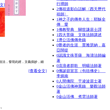
行禪師
文]
2
佛祖道影白話解〈西天歷代
祖師〉
1
神之子的傳奇人生：耶穌全
傳 愛
1
佛教聖典 關世謙居士譯
1
四大菩薩 文珠法師講述
1
濟公活佛傳奇錄
0
覺者的生涯 賈雅瑟納．嘉
亞闊提
0
認識文殊菩薩 海濤法師編
著
說法，發現此經，文義俱妙，細
0
流浪者群歌 明暘法師著
[查看全文]
0
佛誕節宣言（包括佛史）
李炳南
0
人間佛陀 于凌波居士著
0
金山活佛神異錄 樂觀法師
著
0
金山活佛 煮雲法師著
異。