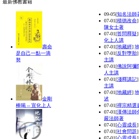
最新佛教書籍
09-05
[
知名法師
07-01
[
積德改命
陳女士著
07-01
[
答問釋疑
化上人講
壽命
07-01
[
地藏經
]
是自己一點一滴
07-01
[
反對墮胎
努
主講
07-01
[
佛說阿彌
人主講
07-01
[
淺釋講記
主講
07-01
[
地藏經
]
金剛
述
棒喝 -- 宣化上人
07-01
[
禪宗精選
07-01
[
漢傳法師
嚴法師著
07-01
[
心靈成長
07-01
[
社會問題
07-01
[
心靈成長