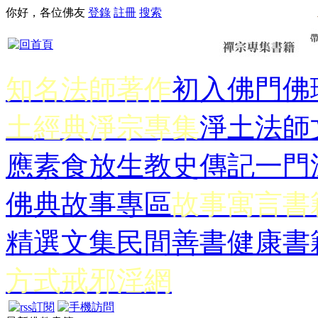
你好，各位佛友
登錄
註冊
搜索
知名法師著作
初入佛門
佛
土經典
淨宗專集
淨土法師
應
素食放生
教史傳記
一門
佛典故事專區
故事寓言書
精選文集
民間善書
健康書
方式
戒邪淫網