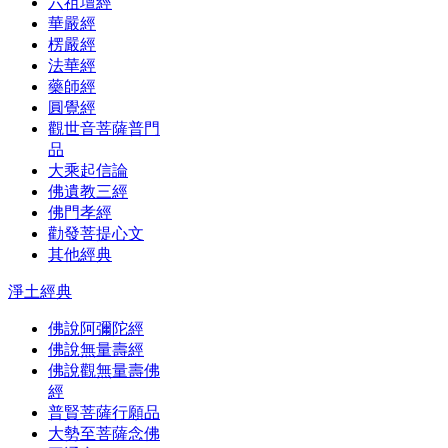
六祖壇經
華嚴經
楞嚴經
法華經
藥師經
圓覺經
觀世音菩薩普門
品
大乘起信論
佛遺教三經
佛門孝經
勸發菩提心文
其他經典
淨土經典
佛說阿彌陀經
佛說無量壽經
佛說觀無量壽佛
經
普賢菩薩行願品
大勢至菩薩念佛