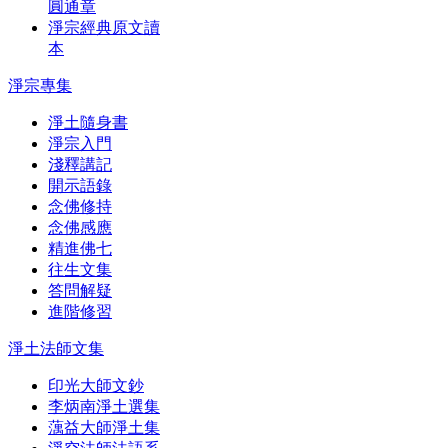
圓通章
淨宗經典原文讀
本
淨宗專集
淨土隨身書
淨宗入門
淺釋講記
開示語錄
念佛修持
念佛感應
精進佛七
往生文集
答問解疑
進階修習
淨土法師文集
印光大師文鈔
李炳南淨土選集
蕅益大師淨土集