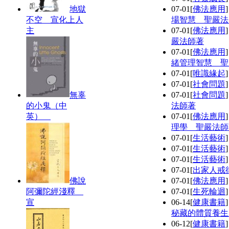
地獄
07-01
[
佛法應用
不空 宣化上人
場智慧 聖嚴法
主
07-01
[
佛法應用
嚴法師著
07-01
[
佛法應用
緒管理智慧 聖
07-01
[
唯識緣起
07-01
[
社會問題
無辜
07-01
[
社會問題
的小鬼（中
法師著
英）
07-01
[
佛法應用
理學 聖嚴法師
07-01
[
生活藝術
07-01
[
生活藝術
07-01
[
生活藝術
07-01
[
出家人戒
佛說
07-01
[
佛法應用
阿彌陀經淺釋
07-01
[
生死輪迴
宣
06-14
[
健康書籍
秘藏的體質養生
06-12
[
健康書籍