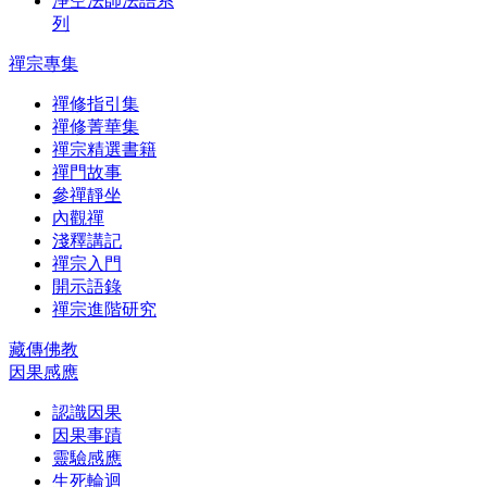
淨空法師法語系
列
禪宗專集
禪修指引集
禪修菁華集
禪宗精選書籍
禪門故事
參禪靜坐
內觀禪
淺釋講記
禪宗入門
開示語錄
禪宗進階研究
藏傳佛教
因果感應
認識因果
因果事蹟
靈驗感應
生死輪迴