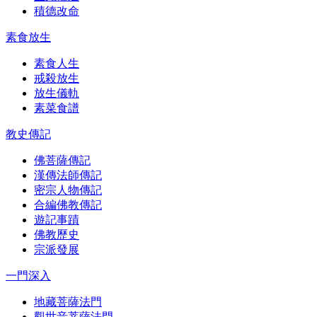
積德改命
素食放生
素食人生
戒殺放生
放生儀軌
素菜食譜
教史傳記
佛菩薩傳記
漢傳法師傳記
密宗人物傳記
合編佛教傳記
遊記事蹟
佛教歷史
宗派發展
一門深入
地藏菩薩法門
觀世音菩薩法門