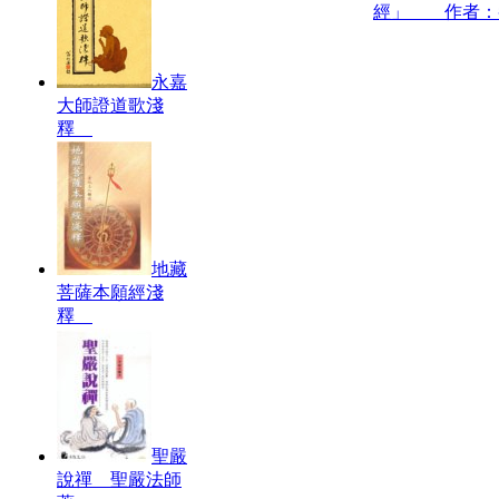
經」 作者：
永嘉
大師證道歌淺
釋
地藏
菩薩本願經淺
釋
聖嚴
說禪 聖嚴法師