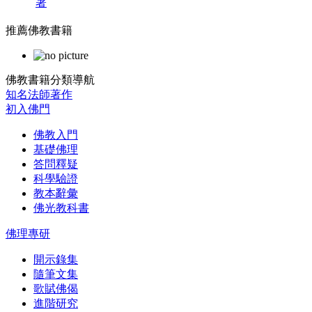
著
推薦佛教書籍
佛教書籍分類導航
知名法師著作
初入佛門
佛教入門
基礎佛理
答問釋疑
科學驗證
教本辭彙
佛光教科書
佛理專研
開示錄集
隨筆文集
歌賦佛偈
進階研究