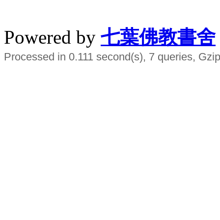
水晶
順正府大王公求道
Powered by
七葉佛教書舍
Processed in 0.111 second(s), 7 queries, Gzip
Smart EMS Slimming Muscle Trainer