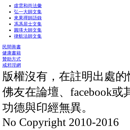
虛雲和尚法彙
弘一大師文集
來果禪師語錄
馮馮居士文集
圓瑛大師文集
律航法師文集
民間善書
健康書籍
贊助方式
戒邪淫網
版權沒有，在註明出處的
佛友在論壇、faceboo
功德與印經無異。
No Copyright 2010-2016