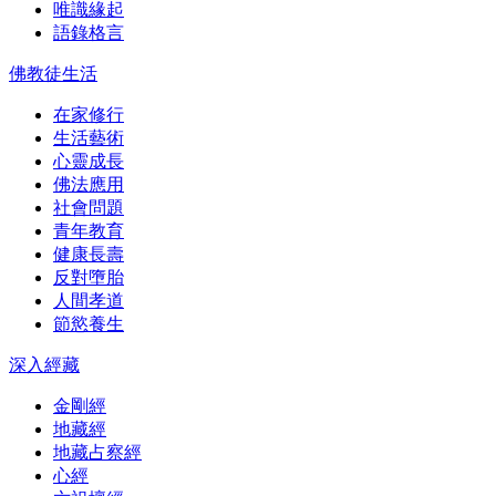
唯識緣起
語錄格言
佛教徒生活
在家修行
生活藝術
心靈成長
佛法應用
社會問題
青年教育
健康長壽
反對墮胎
人間孝道
節慾養生
深入經藏
金剛經
地藏經
地藏占察經
心經