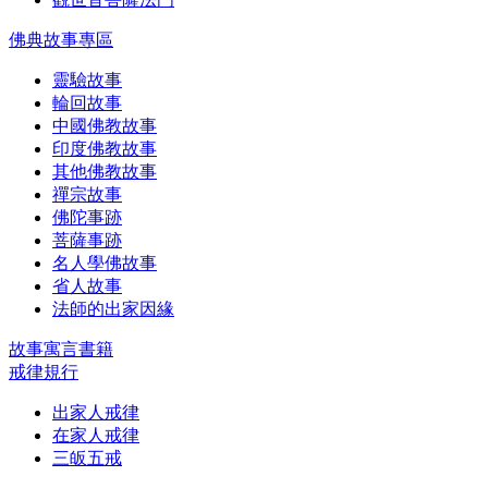
佛典故事專區
靈驗故事
輪回故事
中國佛教故事
印度佛教故事
其他佛教故事
禪宗故事
佛陀事跡
菩薩事跡
名人學佛故事
省人故事
法師的出家因緣
故事寓言書籍
戒律規行
出家人戒律
在家人戒律
三皈五戒