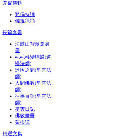
咒偈儀軌
咒偈持誦
儀規課誦
長篇套書
法鼓山智慧隨身
書
毛毛蟲變蝴蝶(道
證法師)
迷悟之間(星雲法
師)
人間佛教(星雲法
師)
往事百語(星雲法
師)
星雲日記
佛教畫冊
菜根譚
精選文集