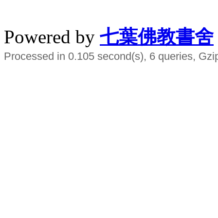
水晶
順正府大王公求道
Powered by
七葉佛教書舍
Processed in 0.105 second(s), 6 queries, Gzi
Smart EMS Slimming Muscle Trainer