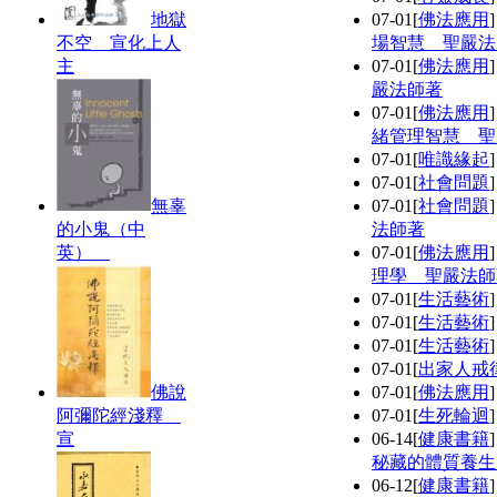
地獄
07-01
[
佛法應用
不空 宣化上人
場智慧 聖嚴法
主
07-01
[
佛法應用
嚴法師著
07-01
[
佛法應用
緒管理智慧 聖
07-01
[
唯識緣起
07-01
[
社會問題
無辜
07-01
[
社會問題
的小鬼（中
法師著
英）
07-01
[
佛法應用
理學 聖嚴法師
07-01
[
生活藝術
07-01
[
生活藝術
07-01
[
生活藝術
07-01
[
出家人戒
佛說
07-01
[
佛法應用
阿彌陀經淺釋
07-01
[
生死輪迴
宣
06-14
[
健康書籍
秘藏的體質養生
06-12
[
健康書籍