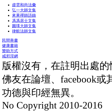
虛雲和尚法彙
弘一大師文集
來果禪師語錄
馮馮居士文集
圓瑛大師文集
律航法師文集
民間善書
健康書籍
贊助方式
戒邪淫網
版權沒有，在註明出處的
佛友在論壇、faceboo
功德與印經無異。
No Copyright 2010-2016