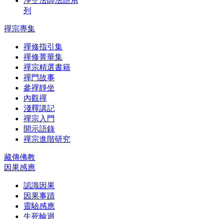
淨空法師法語系
列
禪宗專集
禪修指引集
禪修菁華集
禪宗精選書籍
禪門故事
參禪靜坐
內觀禪
淺釋講記
禪宗入門
開示語錄
禪宗進階研究
藏傳佛教
因果感應
認識因果
因果事蹟
靈驗感應
生死輪迴