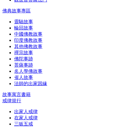
佛典故事專區
靈驗故事
輪回故事
中國佛教故事
印度佛教故事
其他佛教故事
禪宗故事
佛陀事跡
菩薩事跡
名人學佛故事
省人故事
法師的出家因緣
故事寓言書籍
戒律規行
出家人戒律
在家人戒律
三皈五戒