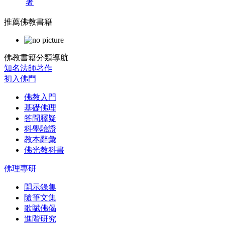
著
推薦佛教書籍
佛教書籍分類導航
知名法師著作
初入佛門
佛教入門
基礎佛理
答問釋疑
科學驗證
教本辭彙
佛光教科書
佛理專研
開示錄集
隨筆文集
歌賦佛偈
進階研究