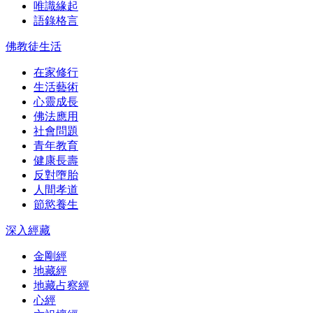
唯識緣起
語錄格言
佛教徒生活
在家修行
生活藝術
心靈成長
佛法應用
社會問題
青年教育
健康長壽
反對墮胎
人間孝道
節慾養生
深入經藏
金剛經
地藏經
地藏占察經
心經