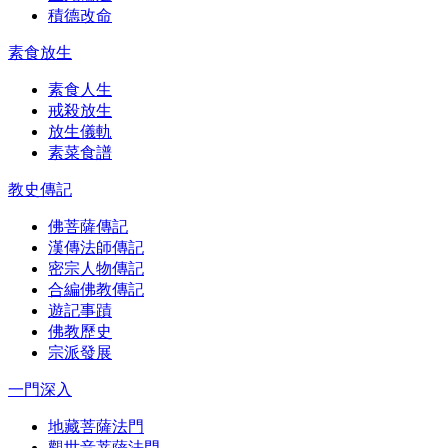
積德改命
素食放生
素食人生
戒殺放生
放生儀軌
素菜食譜
教史傳記
佛菩薩傳記
漢傳法師傳記
密宗人物傳記
合編佛教傳記
遊記事蹟
佛教歷史
宗派發展
一門深入
地藏菩薩法門
觀世音菩薩法門