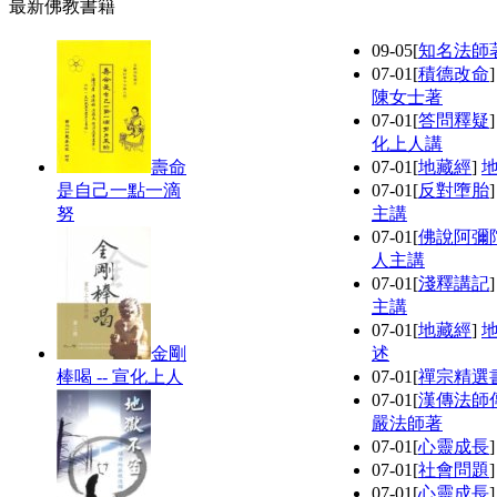
最新佛教書籍
09-05
[
知名法師
07-01
[
積德改命
陳女士著
07-01
[
答問釋疑
化上人講
壽命
07-01
[
地藏經
]
是自己一點一滴
07-01
[
反對墮胎
努
主講
07-01
[
佛說阿彌
人主講
07-01
[
淺釋講記
主講
07-01
[
地藏經
]
金剛
述
棒喝 -- 宣化上人
07-01
[
禪宗精選
07-01
[
漢傳法師
嚴法師著
07-01
[
心靈成長
07-01
[
社會問題
07-01
[
心靈成長