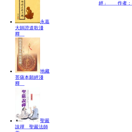
經」 作者：
永嘉
大師證道歌淺
釋
地藏
菩薩本願經淺
釋
聖嚴
說禪 聖嚴法師