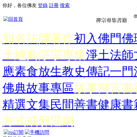
你好，各位佛友
登錄
註冊
搜索
知名法師著作
初入佛門
佛
土經典
淨宗專集
淨土法師
應
素食放生
教史傳記
一門
佛典故事專區
故事寓言書
精選文集
民間善書
健康書
方式
戒邪淫網