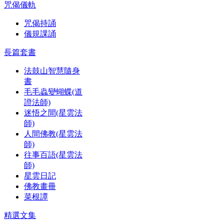
咒偈儀軌
咒偈持誦
儀規課誦
長篇套書
法鼓山智慧隨身
書
毛毛蟲變蝴蝶(道
證法師)
迷悟之間(星雲法
師)
人間佛教(星雲法
師)
往事百語(星雲法
師)
星雲日記
佛教畫冊
菜根譚
精選文集