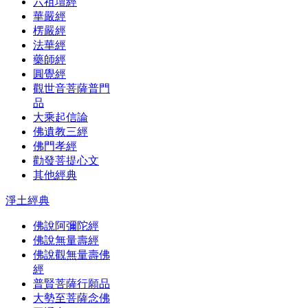
六祖壇經
華嚴經
楞嚴經
法華經
藥師經
圓覺經
觀世音菩薩普門
品
大乘起信論
佛遺教三經
佛門孝經
勸發菩提心文
其他經典
淨土經典
佛說阿彌陀經
佛說無量壽經
佛說觀無量壽佛
經
普賢菩薩行願品
大勢至菩薩念佛