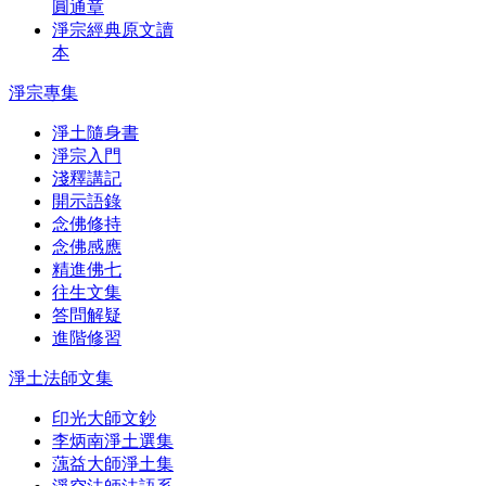
圓通章
淨宗經典原文讀
本
淨宗專集
淨土隨身書
淨宗入門
淺釋講記
開示語錄
念佛修持
念佛感應
精進佛七
往生文集
答問解疑
進階修習
淨土法師文集
印光大師文鈔
李炳南淨土選集
蕅益大師淨土集