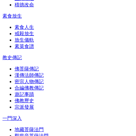
積德改命
素食放生
素食人生
戒殺放生
放生儀軌
素菜食譜
教史傳記
佛菩薩傳記
漢傳法師傳記
密宗人物傳記
合編佛教傳記
遊記事蹟
佛教歷史
宗派發展
一門深入
地藏菩薩法門
觀世音菩薩法門