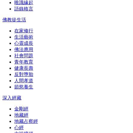
唯識緣起
語錄格言
佛教徒生活
在家修行
生活藝術
心靈成長
佛法應用
社會問題
青年教育
健康長壽
反對墮胎
人間孝道
節慾養生
深入經藏
金剛經
地藏經
地藏占察經
心經