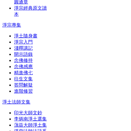
圓通章
淨宗經典原文讀
本
淨宗專集
淨土隨身書
淨宗入門
淺釋講記
開示語錄
念佛修持
念佛感應
精進佛七
往生文集
答問解疑
進階修習
淨土法師文集
印光大師文鈔
李炳南淨土選集
蕅益大師淨土集