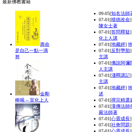
最新佛教書籍
09-05
[
知名法師
07-01
[
積德改命
陳女士著
07-01
[
答問釋疑
化上人講
壽命
07-01
[
地藏經
]
是自己一點一滴
07-01
[
反對墮胎
努
主講
07-01
[
佛說阿彌
人主講
07-01
[
淺釋講記
主講
07-01
[
地藏經
]
金剛
述
棒喝 -- 宣化上人
07-01
[
禪宗精選
07-01
[
漢傳法師
嚴法師著
07-01
[
心靈成長
07-01
[
社會問題
07-01
[
心靈成長