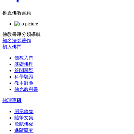
著
推薦佛教書籍
佛教書籍分類導航
知名法師著作
初入佛門
佛教入門
基礎佛理
答問釋疑
科學驗證
教本辭彙
佛光教科書
佛理專研
開示錄集
隨筆文集
歌賦佛偈
進階研究