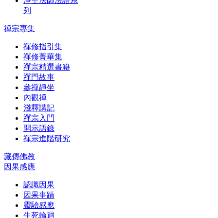
淨空法師法語系
列
禪宗專集
禪修指引集
禪修菁華集
禪宗精選書籍
禪門故事
參禪靜坐
內觀禪
淺釋講記
禪宗入門
開示語錄
禪宗進階研究
藏傳佛教
因果感應
認識因果
因果事蹟
靈驗感應
生死輪迴