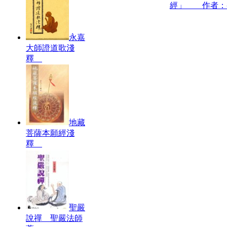
經」 作者：
永嘉
大師證道歌淺
釋
地藏
菩薩本願經淺
釋
聖嚴
說禪 聖嚴法師