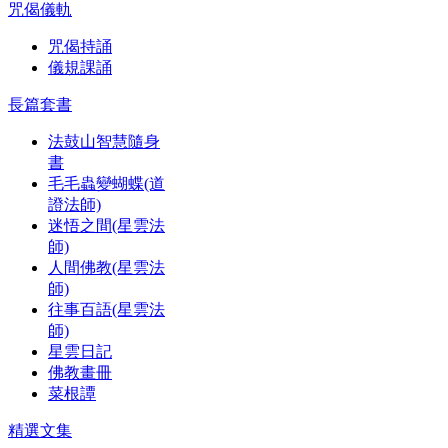
咒偈儀軌
咒偈持誦
儀規課誦
長篇套書
法鼓山智慧隨身
書
毛毛蟲變蝴蝶(道
證法師)
迷悟之間(星雲法
師)
人間佛教(星雲法
師)
往事百語(星雲法
師)
星雲日記
佛教畫冊
菜根譚
精選文集