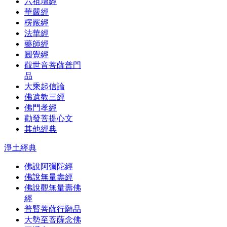
六祖壇經
華嚴經
楞嚴經
法華經
藥師經
圓覺經
觀世音菩薩普門
品
大乘起信論
佛遺教三經
佛門孝經
勸發菩提心文
其他經典
淨土經典
佛說阿彌陀經
佛說無量壽經
佛說觀無量壽佛
經
普賢菩薩行願品
大勢至菩薩念佛