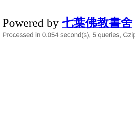
水晶
順正府大王公求道
Powered by
七葉佛教書舍
Processed in 0.054 second(s), 5 queries, Gzi
Smart EMS Slimming Muscle Trainer