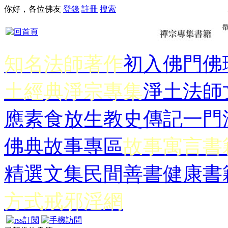
你好，各位佛友
登錄
註冊
搜索
知名法師著作
初入佛門
佛
土經典
淨宗專集
淨土法師
應
素食放生
教史傳記
一門
佛典故事專區
故事寓言書
精選文集
民間善書
健康書
方式
戒邪淫網