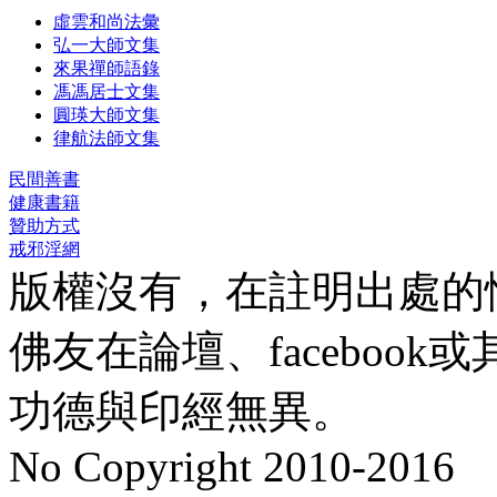
虛雲和尚法彙
弘一大師文集
來果禪師語錄
馮馮居士文集
圓瑛大師文集
律航法師文集
民間善書
健康書籍
贊助方式
戒邪淫網
版權沒有，在註明出處的
佛友在論壇、faceboo
功德與印經無異。
No Copyright 2010-2016