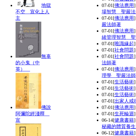
地獄
07-01
[
佛法應用
不空 宣化上人
場智慧 聖嚴法
主
07-01
[
佛法應用
嚴法師著
07-01
[
佛法應用
緒管理智慧 聖
07-01
[
唯識緣起
07-01
[
社會問題
無辜
07-01
[
社會問題
的小鬼（中
法師著
英）
07-01
[
佛法應用
理學 聖嚴法師
07-01
[
生活藝術
07-01
[
生活藝術
07-01
[
生活藝術
07-01
[
出家人戒
佛說
07-01
[
佛法應用
阿彌陀經淺釋
07-01
[
生死輪迴
宣
06-14
[
健康書籍
秘藏的體質養生
06-12
[
健康書籍