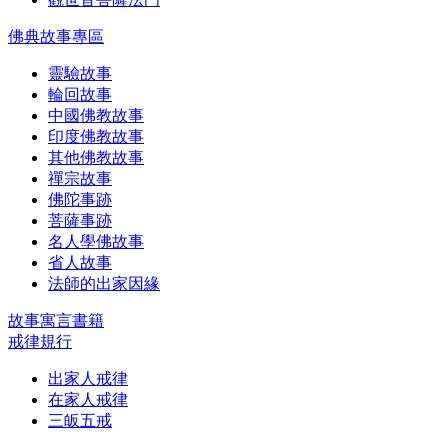
佛典故事專區
靈驗故事
輪回故事
中國佛教故事
印度佛教故事
其他佛教故事
禪宗故事
佛陀事跡
菩薩事跡
名人學佛故事
省人故事
法師的出家因緣
故事寓言書籍
戒律規行
出家人戒律
在家人戒律
三皈五戒