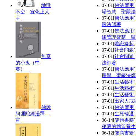
地獄
07-01
[
佛法應用
不空 宣化上人
場智慧 聖嚴法
主
07-01
[
佛法應用
嚴法師著
07-01
[
佛法應用
緒管理智慧 聖
07-01
[
唯識緣起
07-01
[
社會問題
無辜
07-01
[
社會問題
的小鬼（中
法師著
英）
07-01
[
佛法應用
理學 聖嚴法師
07-01
[
生活藝術
07-01
[
生活藝術
07-01
[
生活藝術
07-01
[
出家人戒
佛說
07-01
[
佛法應用
阿彌陀經淺釋
07-01
[
生死輪迴
宣
06-14
[
健康書籍
秘藏的體質養生
06-12
[
健康書籍