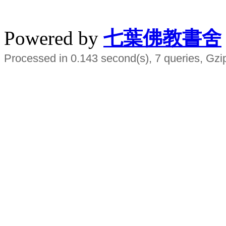
水晶
順正府大王公求道
Powered by
七葉佛教書舍
Processed in 0.143 second(s), 7 queries, Gzi
Smart EMS Slimming Muscle Trainer