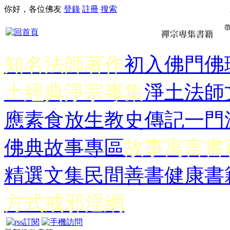
你好，各位佛友
登錄
註冊
搜索
知名法師著作
初入佛門
佛
土經典
淨宗專集
淨土法師
應
素食放生
教史傳記
一門
佛典故事專區
故事寓言書
精選文集
民間善書
健康書
方式
戒邪淫網