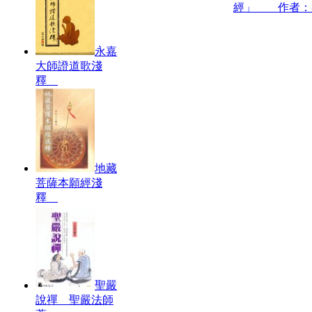
經」 作者：
永嘉
大師證道歌淺
釋
地藏
菩薩本願經淺
釋
聖嚴
說禪 聖嚴法師