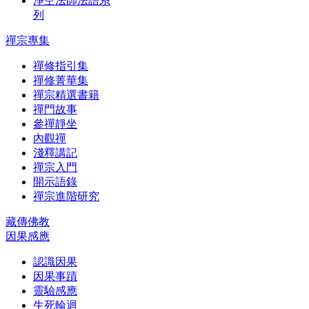
淨空法師法語系
列
禪宗專集
禪修指引集
禪修菁華集
禪宗精選書籍
禪門故事
參禪靜坐
內觀禪
淺釋講記
禪宗入門
開示語錄
禪宗進階研究
藏傳佛教
因果感應
認識因果
因果事蹟
靈驗感應
生死輪迴