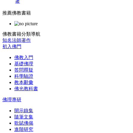
著
推薦佛教書籍
佛教書籍分類導航
知名法師著作
初入佛門
佛教入門
基礎佛理
答問釋疑
科學驗證
教本辭彙
佛光教科書
佛理專研
開示錄集
隨筆文集
歌賦佛偈
進階研究