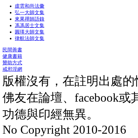
虛雲和尚法彙
弘一大師文集
來果禪師語錄
馮馮居士文集
圓瑛大師文集
律航法師文集
民間善書
健康書籍
贊助方式
戒邪淫網
版權沒有，在註明出處的
佛友在論壇、faceboo
功德與印經無異。
No Copyright 2010-2016