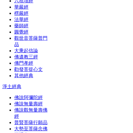
六祖壇經
華嚴經
楞嚴經
法華經
藥師經
圓覺經
觀世音菩薩普門
品
大乘起信論
佛遺教三經
佛門孝經
勸發菩提心文
其他經典
淨土經典
佛說阿彌陀經
佛說無量壽經
佛說觀無量壽佛
經
普賢菩薩行願品
大勢至菩薩念佛