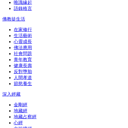
唯識緣起
語錄格言
佛教徒生活
在家修行
生活藝術
心靈成長
佛法應用
社會問題
青年教育
健康長壽
反對墮胎
人間孝道
節慾養生
深入經藏
金剛經
地藏經
地藏占察經
心經