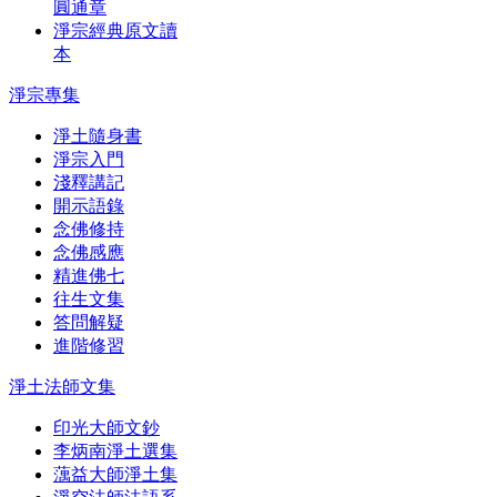
圓通章
淨宗經典原文讀
本
淨宗專集
淨土隨身書
淨宗入門
淺釋講記
開示語錄
念佛修持
念佛感應
精進佛七
往生文集
答問解疑
進階修習
淨土法師文集
印光大師文鈔
李炳南淨土選集
蕅益大師淨土集