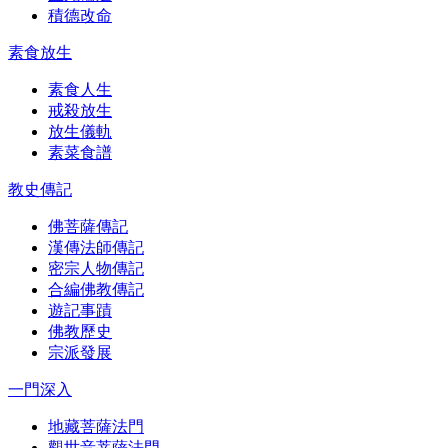
積德改命
素食放生
素食人生
戒殺放生
放生儀軌
素菜食譜
教史傳記
佛菩薩傳記
漢傳法師傳記
密宗人物傳記
合編佛教傳記
遊記事蹟
佛教歷史
宗派發展
一門深入
地藏菩薩法門
觀世音菩薩法門