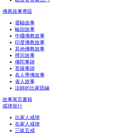
佛典故事專區
靈驗故事
輪回故事
中國佛教故事
印度佛教故事
其他佛教故事
禪宗故事
佛陀事跡
菩薩事跡
名人學佛故事
省人故事
法師的出家因緣
故事寓言書籍
戒律規行
出家人戒律
在家人戒律
三皈五戒