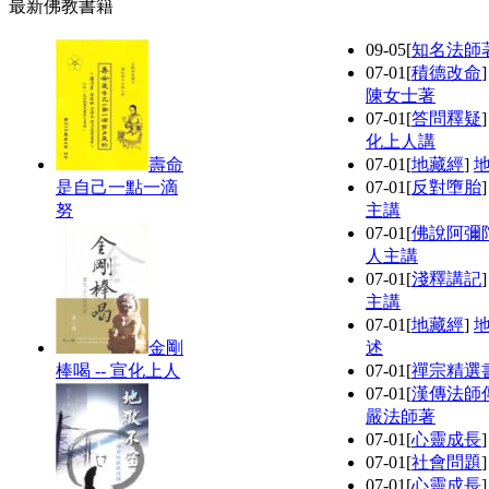
最新佛教書籍
09-05
[
知名法師
07-01
[
積德改命
陳女士著
07-01
[
答問釋疑
化上人講
壽命
07-01
[
地藏經
]
是自己一點一滴
07-01
[
反對墮胎
努
主講
07-01
[
佛說阿彌
人主講
07-01
[
淺釋講記
主講
07-01
[
地藏經
]
金剛
述
棒喝 -- 宣化上人
07-01
[
禪宗精選
07-01
[
漢傳法師
嚴法師著
07-01
[
心靈成長
07-01
[
社會問題
07-01
[
心靈成長