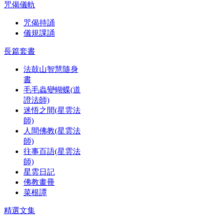
咒偈儀軌
咒偈持誦
儀規課誦
長篇套書
法鼓山智慧隨身
書
毛毛蟲變蝴蝶(道
證法師)
迷悟之間(星雲法
師)
人間佛教(星雲法
師)
往事百語(星雲法
師)
星雲日記
佛教畫冊
菜根譚
精選文集