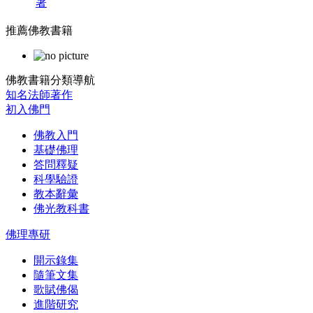
著
推薦佛教書籍
佛教書籍分類導航
知名法師著作
初入佛門
佛教入門
基礎佛理
答問釋疑
科學驗證
教本辭彙
佛光教科書
佛理專研
開示錄集
隨筆文集
歌賦佛偈
進階研究