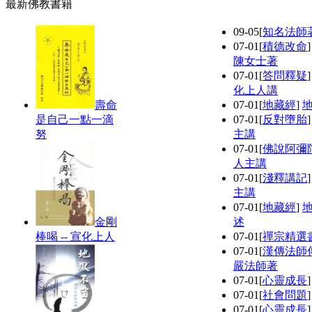
最新佛教書籍
09-05
[
知名法師
07-01
[
積德改命
陳女士著
07-01
[
答問釋疑
化上人講
壽命
07-01
[
地藏經
]
是自己一點一滴
07-01
[
反對墮胎
努
主講
07-01
[
佛說阿彌
人主講
07-01
[
淺釋講記
主講
07-01
[
地藏經
]
金剛
述
棒喝 -- 宣化上人
07-01
[
禪宗精選
07-01
[
漢傳法師
嚴法師著
07-01
[
心靈成長
07-01
[
社會問題
07-01
[
心靈成長