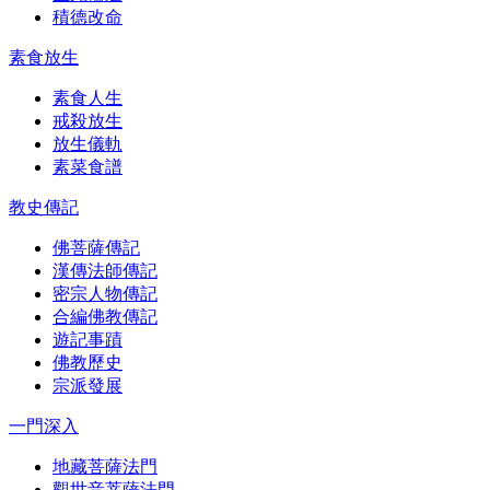
積德改命
素食放生
素食人生
戒殺放生
放生儀軌
素菜食譜
教史傳記
佛菩薩傳記
漢傳法師傳記
密宗人物傳記
合編佛教傳記
遊記事蹟
佛教歷史
宗派發展
一門深入
地藏菩薩法門
觀世音菩薩法門