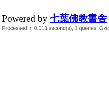
水晶
順正府大王公求道
Powered by
七葉佛教書舍
Processed in 0.013 second(s), 1 queries, Gzi
Smart EMS Slimming Muscle Trainer