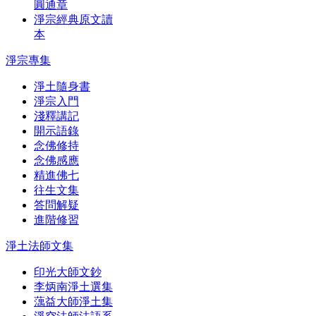
圓通章
淨宗經典原文讀
本
淨宗專集
淨土隨身書
淨宗入門
淺釋講記
開示語錄
念佛修持
念佛感應
精進佛七
往生文集
答問解疑
進階修習
淨土法師文集
印光大師文鈔
李炳南淨土選集
蕅益大師淨土集