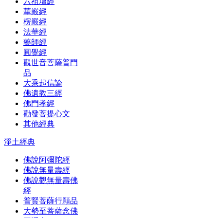
六祖壇經
華嚴經
楞嚴經
法華經
藥師經
圓覺經
觀世音菩薩普門
品
大乘起信論
佛遺教三經
佛門孝經
勸發菩提心文
其他經典
淨土經典
佛說阿彌陀經
佛說無量壽經
佛說觀無量壽佛
經
普賢菩薩行願品
大勢至菩薩念佛