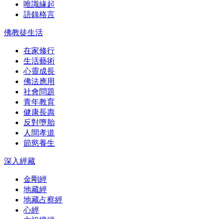
唯識緣起
語錄格言
佛教徒生活
在家修行
生活藝術
心靈成長
佛法應用
社會問題
青年教育
健康長壽
反對墮胎
人間孝道
節慾養生
深入經藏
金剛經
地藏經
地藏占察經
心經