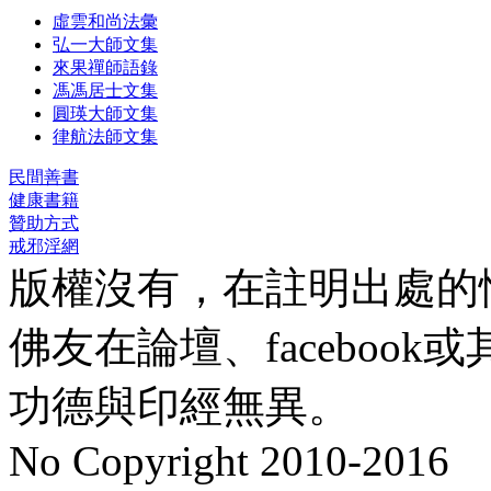
虛雲和尚法彙
弘一大師文集
來果禪師語錄
馮馮居士文集
圓瑛大師文集
律航法師文集
民間善書
健康書籍
贊助方式
戒邪淫網
版權沒有，在註明出處的
佛友在論壇、faceboo
功德與印經無異。
No Copyright 2010-2016