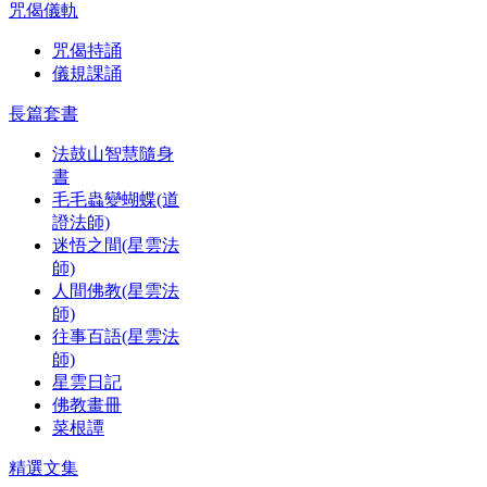
咒偈儀軌
咒偈持誦
儀規課誦
長篇套書
法鼓山智慧隨身
書
毛毛蟲變蝴蝶(道
證法師)
迷悟之間(星雲法
師)
人間佛教(星雲法
師)
往事百語(星雲法
師)
星雲日記
佛教畫冊
菜根譚
精選文集