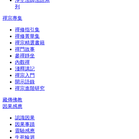
淨空法師法語系
列
禪宗專集
禪修指引集
禪修菁華集
禪宗精選書籍
禪門故事
參禪靜坐
內觀禪
淺釋講記
禪宗入門
開示語錄
禪宗進階研究
藏傳佛教
因果感應
認識因果
因果事蹟
靈驗感應
生死輪迴