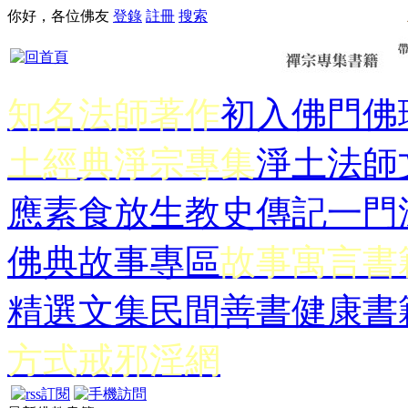
你好，各位佛友
登錄
註冊
搜索
知名法師著作
初入佛門
佛
土經典
淨宗專集
淨土法師
應
素食放生
教史傳記
一門
佛典故事專區
故事寓言書
精選文集
民間善書
健康書
方式
戒邪淫網