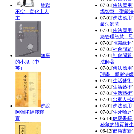
地獄
07-01
[
佛法應用
不空 宣化上人
場智慧 聖嚴法
主
07-01
[
佛法應用
嚴法師著
07-01
[
佛法應用
緒管理智慧 聖
07-01
[
唯識緣起
07-01
[
社會問題
無辜
07-01
[
社會問題
的小鬼（中
法師著
英）
07-01
[
佛法應用
理學 聖嚴法師
07-01
[
生活藝術
07-01
[
生活藝術
07-01
[
生活藝術
07-01
[
出家人戒
佛說
07-01
[
佛法應用
阿彌陀經淺釋
07-01
[
生死輪迴
宣
06-14
[
健康書籍
秘藏的體質養生
06-12
[
健康書籍