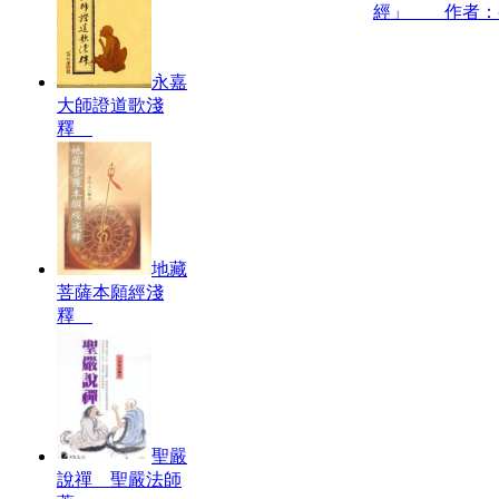
經」 作者：
永嘉
大師證道歌淺
釋
地藏
菩薩本願經淺
釋
聖嚴
說禪 聖嚴法師