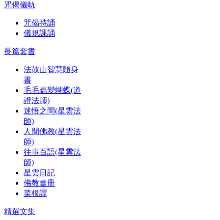
咒偈儀軌
咒偈持誦
儀規課誦
長篇套書
法鼓山智慧隨身
書
毛毛蟲變蝴蝶(道
證法師)
迷悟之間(星雲法
師)
人間佛教(星雲法
師)
往事百語(星雲法
師)
星雲日記
佛教畫冊
菜根譚
精選文集