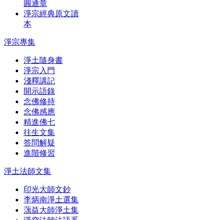
圓通章
淨宗經典原文讀
本
淨宗專集
淨土隨身書
淨宗入門
淺釋講記
開示語錄
念佛修持
念佛感應
精進佛七
往生文集
答問解疑
進階修習
淨土法師文集
印光大師文鈔
李炳南淨土選集
蕅益大師淨土集