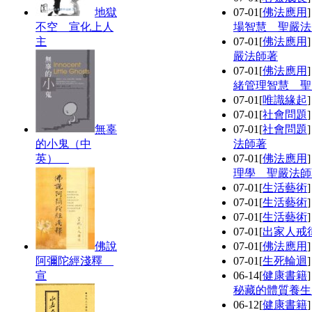
地獄
07-01
[
佛法應用
不空 宣化上人
場智慧 聖嚴法
主
07-01
[
佛法應用
嚴法師著
07-01
[
佛法應用
緒管理智慧 聖
07-01
[
唯識緣起
07-01
[
社會問題
無辜
07-01
[
社會問題
的小鬼（中
法師著
英）
07-01
[
佛法應用
理學 聖嚴法師
07-01
[
生活藝術
07-01
[
生活藝術
07-01
[
生活藝術
07-01
[
出家人戒
佛說
07-01
[
佛法應用
阿彌陀經淺釋
07-01
[
生死輪迴
宣
06-14
[
健康書籍
秘藏的體質養生
06-12
[
健康書籍