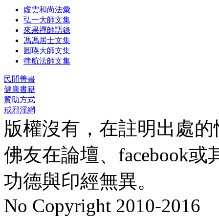
虛雲和尚法彙
弘一大師文集
來果禪師語錄
馮馮居士文集
圓瑛大師文集
律航法師文集
民間善書
健康書籍
贊助方式
戒邪淫網
版權沒有，在註明出處的
佛友在論壇、faceboo
功德與印經無異。
No Copyright 2010-2016