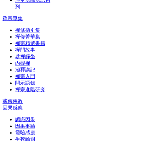
淨空法師法語系
列
禪宗專集
禪修指引集
禪修菁華集
禪宗精選書籍
禪門故事
參禪靜坐
內觀禪
淺釋講記
禪宗入門
開示語錄
禪宗進階研究
藏傳佛教
因果感應
認識因果
因果事蹟
靈驗感應
生死輪迴