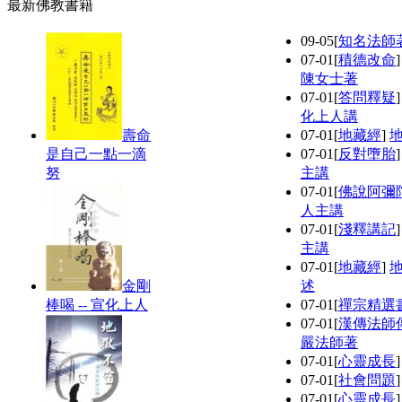
最新佛教書籍
09-05
[
知名法師
07-01
[
積德改命
陳女士著
07-01
[
答問釋疑
化上人講
壽命
07-01
[
地藏經
]
是自己一點一滴
07-01
[
反對墮胎
努
主講
07-01
[
佛說阿彌
人主講
07-01
[
淺釋講記
主講
07-01
[
地藏經
]
金剛
述
棒喝 -- 宣化上人
07-01
[
禪宗精選
07-01
[
漢傳法師
嚴法師著
07-01
[
心靈成長
07-01
[
社會問題
07-01
[
心靈成長