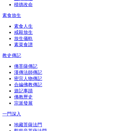
積德改命
素食放生
素食人生
戒殺放生
放生儀軌
素菜食譜
教史傳記
佛菩薩傳記
漢傳法師傳記
密宗人物傳記
合編佛教傳記
遊記事蹟
佛教歷史
宗派發展
一門深入
地藏菩薩法門
觀世音菩薩法門