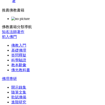
著
推薦佛教書籍
佛教書籍分類導航
知名法師著作
初入佛門
佛教入門
基礎佛理
答問釋疑
科學驗證
教本辭彙
佛光教科書
佛理專研
開示錄集
隨筆文集
歌賦佛偈
進階研究