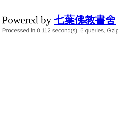
水晶
順正府大王公求道
Powered by
七葉佛教書舍
Processed in 0.112 second(s), 6 queries, Gzi
Smart EMS Slimming Muscle Trainer