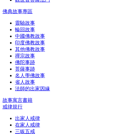
佛典故事專區
靈驗故事
輪回故事
中國佛教故事
印度佛教故事
其他佛教故事
禪宗故事
佛陀事跡
菩薩事跡
名人學佛故事
省人故事
法師的出家因緣
故事寓言書籍
戒律規行
出家人戒律
在家人戒律
三皈五戒