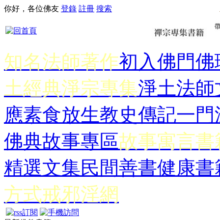
你好，各位佛友
登錄
註冊
搜索
知名法師著作
初入佛門
佛
土經典
淨宗專集
淨土法師
應
素食放生
教史傳記
一門
佛典故事專區
故事寓言書
精選文集
民間善書
健康書
方式
戒邪淫網