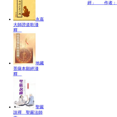
經」 作者：
永嘉
大師證道歌淺
釋
地藏
菩薩本願經淺
釋
聖嚴
說禪 聖嚴法師