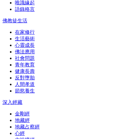
唯識緣起
語錄格言
佛教徒生活
在家修行
生活藝術
心靈成長
佛法應用
社會問題
青年教育
健康長壽
反對墮胎
人間孝道
節慾養生
深入經藏
金剛經
地藏經
地藏占察經
心經