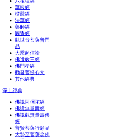
六祖壇經
華嚴經
楞嚴經
法華經
藥師經
圓覺經
觀世音菩薩普門
品
大乘起信論
佛遺教三經
佛門孝經
勸發菩提心文
其他經典
淨土經典
佛說阿彌陀經
佛說無量壽經
佛說觀無量壽佛
經
普賢菩薩行願品
大勢至菩薩念佛