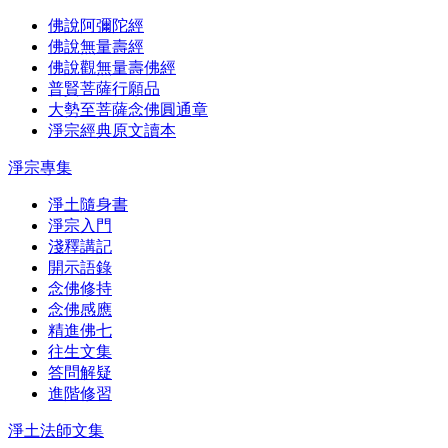
佛說阿彌陀經
佛說無量壽經
佛說觀無量壽佛經
普賢菩薩行願品
大勢至菩薩念佛圓通章
淨宗經典原文讀本
淨宗專集
淨土隨身書
淨宗入門
淺釋講記
開示語錄
念佛修持
念佛感應
精進佛七
往生文集
答問解疑
進階修習
淨土法師文集