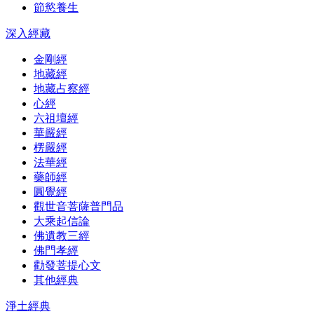
節慾養生
深入經藏
金剛經
地藏經
地藏占察經
心經
六祖壇經
華嚴經
楞嚴經
法華經
藥師經
圓覺經
觀世音菩薩普門品
大乘起信論
佛遺教三經
佛門孝經
勸發菩提心文
其他經典
淨土經典