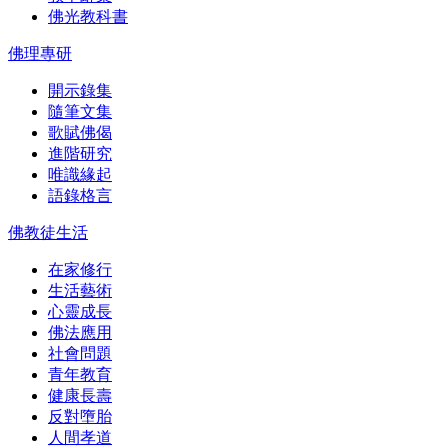
佛光教科書
佛理專研
開示錄集
隨筆文集
歌賦佛偈
進階研究
唯識緣起
語錄格言
佛教徒生活
在家修行
生活藝術
心靈成長
佛法應用
社會問題
青年教育
健康長壽
反對墮胎
人間孝道