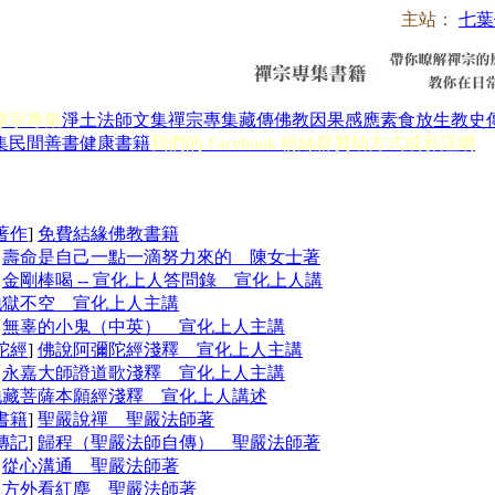
主站：
七葉
淨宗專集
淨土法師文集
禪宗專集
藏傳佛教
因果感應
素食放生
教史
集
民間善書
健康書籍
我們的 Facebook 粉絲群
贊助方式
戒邪淫網
著作
]
免費結緣佛教書籍
]
壽命是自己一點一滴努力來的 陳女士著
]
金剛棒喝 -- 宣化上人答問錄 宣化上人講
地獄不空 宣化上人主講
]
無辜的小鬼（中英） 宣化上人主講
陀經
]
佛說阿彌陀經淺釋 宣化上人主講
]
永嘉大師證道歌淺釋 宣化上人主講
地藏菩薩本願經淺釋 宣化上人講述
書籍
]
聖嚴說禪 聖嚴法師著
傳記
]
歸程（聖嚴法師自傳） 聖嚴法師著
]
從心溝通 聖嚴法師著
]
方外看紅塵 聖嚴法師著