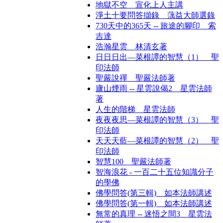
地獄不空 宣化上人主講
淨土十要問答擷錄 蕅益大師選錄
730天中的365天 -- 旅途的腳印 索
吉達
浩瀚星雲 林清玄著
日日日出—菜根譚的智慧（1） 聖
印法師
聖嚴說禪 聖嚴法師著
廬山煙雨 -- 星雲說偈2 星雲法師
著
人生的階梯 星雲法師
夜夜夜思—菜根譚的智慧（3） 聖
印法師
天天天藍—菜根譚的智慧（2） 聖
印法師
智慧100 聖嚴法師著
智海浪花 - 一百二十五位知識分子
的學佛
佛學問答(第三輯) 如本法師講述
佛學問答(第一輯) 如本法師講述
無常的真理 -- 迷悟之間3 星雲法