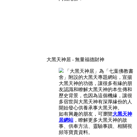
大黑天神居 - 無量福德財神
「大黑天神居」為「七葉佛教書
舍」附設的大黑天專題網站，宣揚
大黑天神的功德，讓很多有緣的朋
友認識和瞭解大黑天神的本生傳和
歷史背景，也因為這個機緣，讓很
多宿世與大黑天神有深厚緣份的人
開始發心供養承事大黑天神。
如有興趣的朋友，可瀏覽
大黑天神
居網站
，瞭解更多大黑天神的故
事、供奉方法、靈驗事蹟、相關視
頻等寶貴資料。