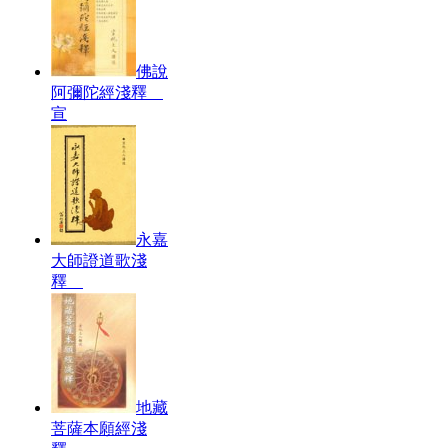
佛說
阿彌陀經淺釋
宣
永嘉
大師證道歌淺
釋
地藏
菩薩本願經淺