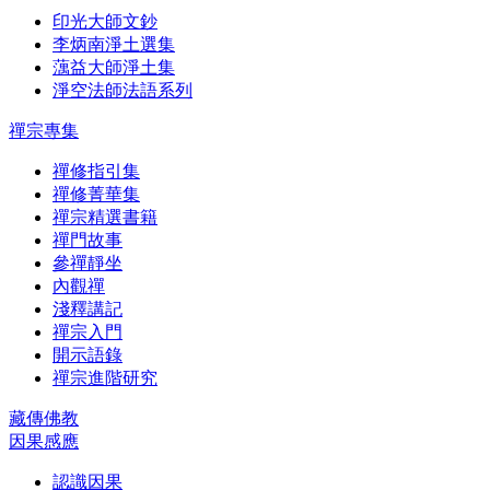
印光大師文鈔
李炳南淨土選集
蕅益大師淨土集
淨空法師法語系列
禪宗專集
禪修指引集
禪修菁華集
禪宗精選書籍
禪門故事
參禪靜坐
內觀禪
淺釋講記
禪宗入門
開示語錄
禪宗進階研究
藏傳佛教
因果感應
認識因果