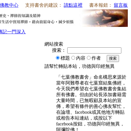
佛教中心
支持書舍的建設：
請點這裡
書本報錯：
留言板
傳記
一門深入
網站搜索
搜索：
標題
內容
作者
搜索
請幫忙轉貼本站，功德與印經無異
「七葉佛教書舍」命名構思來源於
當年阿難尊者在七葉窟結集佛經，
今天我們希望在七葉佛教書舍集結
所有佛書。但由於站長添加書籍需
大量時間，已無暇顧及本站的宣
傳，希望有條件的善心佛友幫忙，
在論壇、facebook或其他地方轉貼
或相告本站連結，或按以下
facebook按鈕，功德與印經無異，
阿彌陀佛！