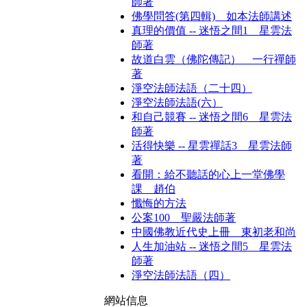
師著
佛學問答(第四輯) 如本法師講述
真理的價值 -- 迷悟之間1 星雲法
師著
故道白雲（佛陀傳記） 一行禪師
著
淨空法師法語（二十四）
淨空法師法語(六）
和自己競賽 -- 迷悟之間6 星雲法
師著
活得快樂 -- 星雲禪話3 星雲法師
著
看開：給不聽話的心上一堂佛學
課 趙伯
懺悔的方法
公案100 聖嚴法師著
中國佛教近代史上冊 東初老和尚
人生加油站 -- 迷悟之間5 星雲法
師著
淨空法師法語（四）
網站信息