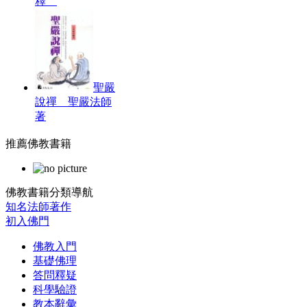
釋
聖嚴
說禪 聖嚴法師
著
推薦佛教書籍
佛教書籍分類導航
知名法師著作
初入佛門
佛教入門
基礎佛理
答問釋疑
科學驗證
教本辭彙