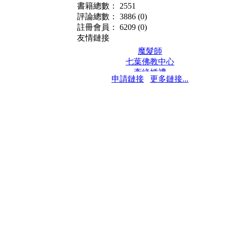
書籍總數： 2551
評論總數： 3886
(0)
註冊會員： 6209
(0)
友情鏈接
魔髮師
七葉佛教中心
牽緣婚禮
申請鏈接
更多鏈接...
保髮堂