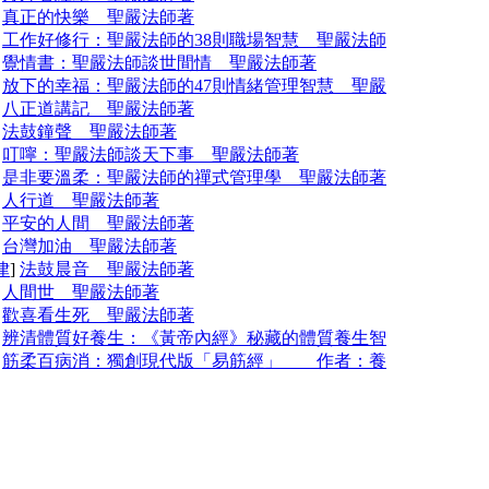
]
真正的快樂 聖嚴法師著
]
工作好修行：聖嚴法師的38則職場智慧 聖嚴法師
]
覺情書：聖嚴法師談世間情 聖嚴法師著
]
放下的幸福：聖嚴法師的47則情緒管理智慧 聖嚴
]
八正道講記 聖嚴法師著
]
法鼓鐘聲 聖嚴法師著
]
叮嚀：聖嚴法師談天下事 聖嚴法師著
]
是非要溫柔：聖嚴法師的禪式管理學 聖嚴法師著
]
人行道 聖嚴法師著
]
平安的人間 聖嚴法師著
]
台灣加油 聖嚴法師著
律
]
法鼓晨音 聖嚴法師著
]
人間世 聖嚴法師著
]
歡喜看生死 聖嚴法師著
]
辨清體質好養生：《黃帝內經》秘藏的體質養生智
]
筋柔百病消：獨創現代版「易筋經」 作者：養