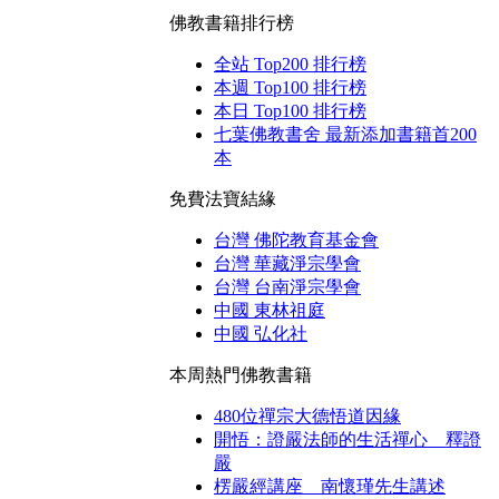
佛教書籍排行榜
全站 Top200 排行榜
本週 Top100 排行榜
本日 Top100 排行榜
七葉佛教書舍 最新添加書籍首200
本
免費法寶結緣
台灣 佛陀教育基金會
台灣 華藏淨宗學會
台灣 台南淨宗學會
中國 東林祖庭
中國 弘化社
本周熱門佛教書籍
480位禪宗大德悟道因緣
開悟：證嚴法師的生活禪心 釋證
嚴
楞嚴經講座 南懷瑾先生講述