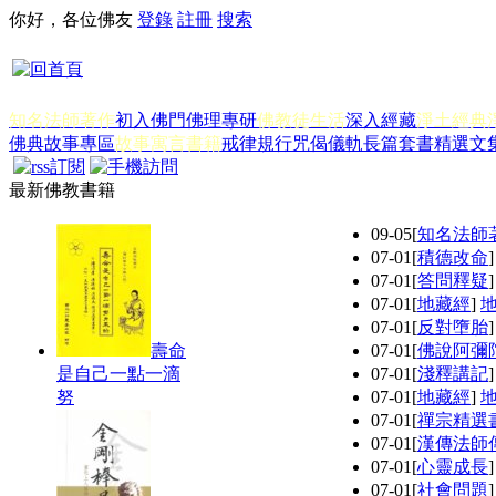
你好，各位佛友
登錄
註冊
搜索
知名法師著作
初入佛門
佛理專研
佛教徒生活
深入經藏
淨土經典
佛典故事專區
故事寓言書籍
戒律規行
咒偈儀軌
長篇套書
精選文
最新佛教書籍
09-05
[
知名法師
07-01
[
積德改命
07-01
[
答問釋疑
07-01
[
地藏經
]
07-01
[
反對墮胎
壽命
07-01
[
佛說阿彌
是自己一點一滴
07-01
[
淺釋講記
努
07-01
[
地藏經
]
07-01
[
禪宗精選
07-01
[
漢傳法師
07-01
[
心靈成長
07-01
[
社會問題