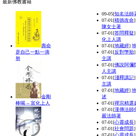
最新佛教書籍
09-05
[
知名法師
07-01
[
積德改命
陳女士著
07-01
[
答問釋疑
化上人講
壽命
07-01
[
地藏經
]
是自己一點一滴
07-01
[
反對墮胎
努
主講
07-01
[
佛說阿彌
人主講
07-01
[
淺釋講記
主講
07-01
[
地藏經
]
金剛
述
棒喝 -- 宣化上人
07-01
[
禪宗精選
07-01
[
漢傳法師
嚴法師著
07-01
[
心靈成長
07-01
[
社會問題
07-01
[
心靈成長