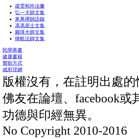
虛雲和尚法彙
弘一大師文集
來果禪師語錄
馮馮居士文集
圓瑛大師文集
律航法師文集
民間善書
健康書籍
贊助方式
戒邪淫網
版權沒有，在註明出處的
佛友在論壇、faceboo
功德與印經無異。
No Copyright 2010-2016