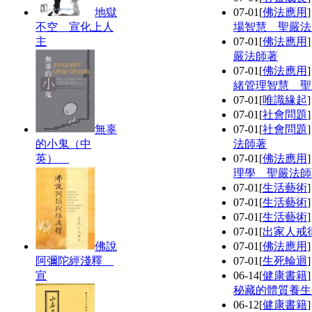
地獄
07-01
[
佛法應用
不空 宣化上人
場智慧 聖嚴法
主
07-01
[
佛法應用
嚴法師著
07-01
[
佛法應用
緒管理智慧 聖
07-01
[
唯識緣起
07-01
[
社會問題
無辜
07-01
[
社會問題
的小鬼（中
法師著
英）
07-01
[
佛法應用
理學 聖嚴法師
07-01
[
生活藝術
07-01
[
生活藝術
07-01
[
生活藝術
07-01
[
出家人戒
佛說
07-01
[
佛法應用
阿彌陀經淺釋
07-01
[
生死輪迴
宣
06-14
[
健康書籍
秘藏的體質養生
06-12
[
健康書籍