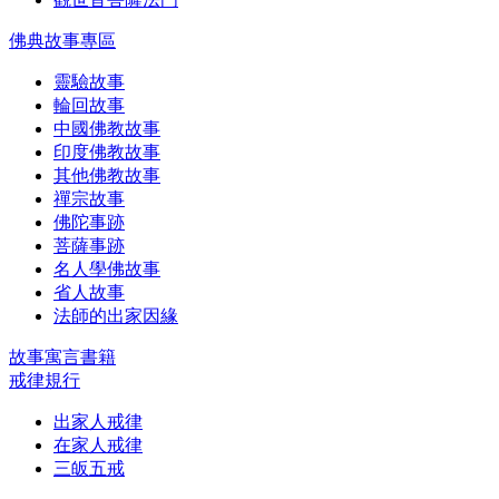
佛典故事專區
靈驗故事
輪回故事
中國佛教故事
印度佛教故事
其他佛教故事
禪宗故事
佛陀事跡
菩薩事跡
名人學佛故事
省人故事
法師的出家因緣
故事寓言書籍
戒律規行
出家人戒律
在家人戒律
三皈五戒