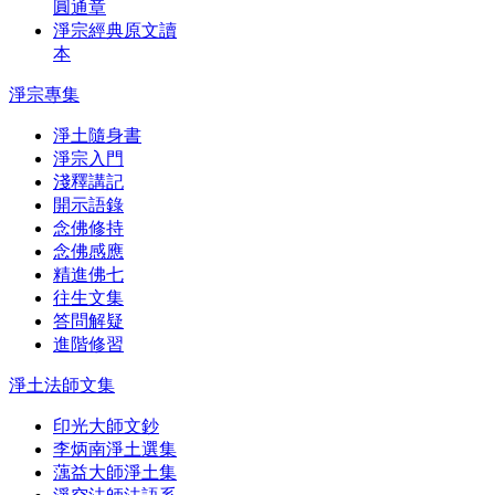
圓通章
淨宗經典原文讀
本
淨宗專集
淨土隨身書
淨宗入門
淺釋講記
開示語錄
念佛修持
念佛感應
精進佛七
往生文集
答問解疑
進階修習
淨土法師文集
印光大師文鈔
李炳南淨土選集
蕅益大師淨土集