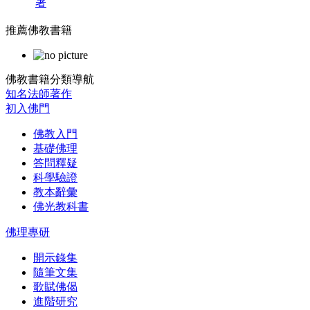
著
推薦佛教書籍
佛教書籍分類導航
知名法師著作
初入佛門
佛教入門
基礎佛理
答問釋疑
科學驗證
教本辭彙
佛光教科書
佛理專研
開示錄集
隨筆文集
歌賦佛偈
進階研究