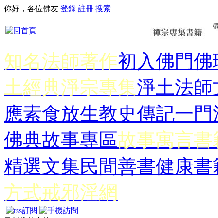
你好，各位佛友
登錄
註冊
搜索
知名法師著作
初入佛門
佛
土經典
淨宗專集
淨土法師
應
素食放生
教史傳記
一門
佛典故事專區
故事寓言書
精選文集
民間善書
健康書
方式
戒邪淫網