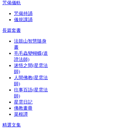
咒偈儀軌
咒偈持誦
儀規課誦
長篇套書
法鼓山智慧隨身
書
毛毛蟲變蝴蝶(道
證法師)
迷悟之間(星雲法
師)
人間佛教(星雲法
師)
往事百語(星雲法
師)
星雲日記
佛教畫冊
菜根譚
精選文集