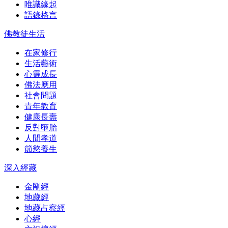
唯識緣起
語錄格言
佛教徒生活
在家修行
生活藝術
心靈成長
佛法應用
社會問題
青年教育
健康長壽
反對墮胎
人間孝道
節慾養生
深入經藏
金剛經
地藏經
地藏占察經
心經