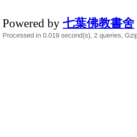
水晶
順正府大王公求道
Powered by
七葉佛教書舍
Processed in 0.019 second(s), 2 queries, Gzi
Smart EMS Slimming Muscle Trainer