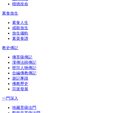
積德改命
素食放生
素食人生
戒殺放生
放生儀軌
素菜食譜
教史傳記
佛菩薩傳記
漢傳法師傳記
密宗人物傳記
合編佛教傳記
遊記事蹟
佛教歷史
宗派發展
一門深入
地藏菩薩法門
觀世音菩薩法門