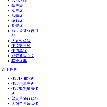
六祖壇經
華嚴經
楞嚴經
法華經
藥師經
圓覺經
觀世音菩薩普門
品
大乘起信論
佛遺教三經
佛門孝經
勸發菩提心文
其他經典
淨土經典
佛說阿彌陀經
佛說無量壽經
佛說觀無量壽佛
經
普賢菩薩行願品
大勢至菩薩念佛