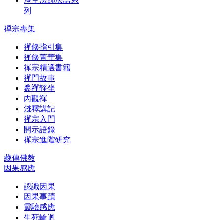
淨空法師法語系
列
禪宗專集
禪修指引集
禪修菁華集
禪宗精選書籍
禪門故事
參禪靜坐
內觀禪
淺釋講記
禪宗入門
開示語錄
禪宗進階研究
藏傳佛教
因果感應
認識因果
因果事蹟
靈驗感應
生死輪迴