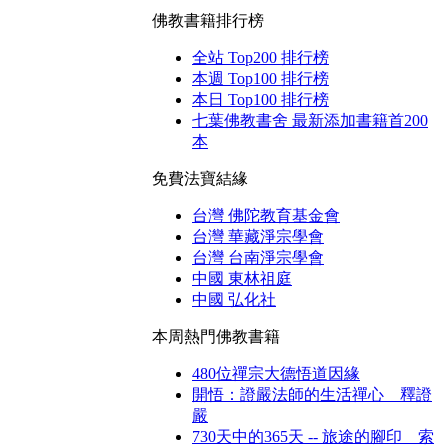
佛教書籍排行榜
全站 Top200 排行榜
本週 Top100 排行榜
本日 Top100 排行榜
七葉佛教書舍 最新添加書籍首200
本
免費法寶結緣
台灣 佛陀教育基金會
台灣 華藏淨宗學會
台灣 台南淨宗學會
中國 東林祖庭
中國 弘化社
本周熱門佛教書籍
480位禪宗大德悟道因緣
開悟：證嚴法師的生活禪心 釋證
嚴
730天中的365天 -- 旅途的腳印 索