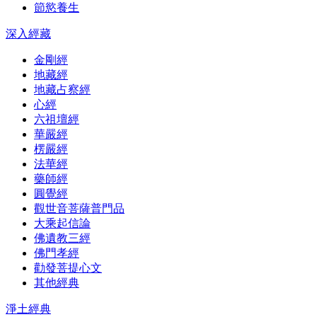
節慾養生
深入經藏
金剛經
地藏經
地藏占察經
心經
六祖壇經
華嚴經
楞嚴經
法華經
藥師經
圓覺經
觀世音菩薩普門品
大乘起信論
佛遺教三經
佛門孝經
勸發菩提心文
其他經典
淨土經典