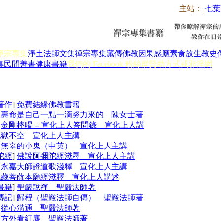
主站：
七葉
淨宗專集
淨土法師文集
禪宗專集
藏傳佛教
因果感應
素食放生
教史
集
民間善書
健康書籍
我們的 Facebook 粉絲群
贊助方式
戒邪淫網
著作
]
免費結緣佛教書籍
]
壽命是自己一點一滴努力來的 陳女士著
]
金剛棒喝 -- 宣化上人答問錄 宣化上人講
地獄不空 宣化上人主講
]
無辜的小鬼（中英） 宣化上人主講
陀經
]
佛說阿彌陀經淺釋 宣化上人主講
]
永嘉大師證道歌淺釋 宣化上人主講
地藏菩薩本願經淺釋 宣化上人講述
書籍
]
聖嚴說禪 聖嚴法師著
傳記
]
歸程（聖嚴法師自傳） 聖嚴法師著
]
從心溝通 聖嚴法師著
]
方外看紅塵 聖嚴法師著