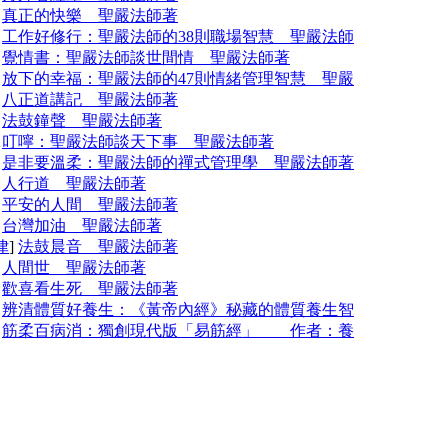
]
真正的快樂 聖嚴法師著
]
工作好修行：聖嚴法師的38則職場智慧 聖嚴法師
]
覺情書：聖嚴法師談世間情 聖嚴法師著
]
放下的幸福：聖嚴法師的47則情緒管理智慧 聖嚴
]
八正道講記 聖嚴法師著
]
法鼓鐘聲 聖嚴法師著
]
叮嚀：聖嚴法師談天下事 聖嚴法師著
]
是非要溫柔：聖嚴法師的禪式管理學 聖嚴法師著
]
人行道 聖嚴法師著
]
平安的人間 聖嚴法師著
]
台灣加油 聖嚴法師著
律
]
法鼓晨音 聖嚴法師著
]
人間世 聖嚴法師著
]
歡喜看生死 聖嚴法師著
]
辨清體質好養生：《黃帝內經》秘藏的體質養生智
]
筋柔百病消：獨創現代版「易筋經」 作者：養