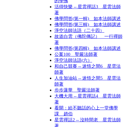
的學佛
活得快樂 -- 星雲禪話3 星雲法師
著
佛學問答(第一輯) 如本法師講述
佛學問答(第三輯) 如本法師講述
淨空法師法語（二十四）
故道白雲（佛陀傳記） 一行禪師
著
佛學問答(第四輯) 如本法師講述
公案100 聖嚴法師著
淨空法師法語(六）
和自己競賽 -- 迷悟之間6 星雲法
師著
人生加油站 -- 迷悟之間5 星雲法
師著
步步蓮華 聖嚴法師著
大機大用 -- 星雲禪話4 星雲法師
著
看開：給不聽話的心上一堂佛學
課 趙伯
星雲禪話2 -- 沒時間老 星雲法師
著