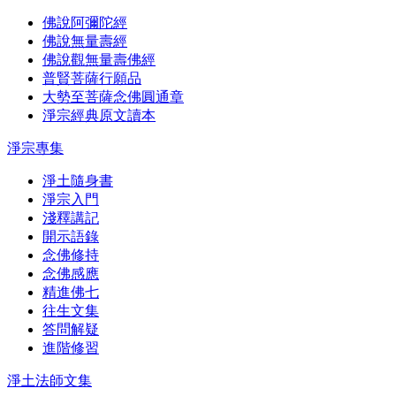
佛說阿彌陀經
佛說無量壽經
佛說觀無量壽佛經
普賢菩薩行願品
大勢至菩薩念佛圓通章
淨宗經典原文讀本
淨宗專集
淨土隨身書
淨宗入門
淺釋講記
開示語錄
念佛修持
念佛感應
精進佛七
往生文集
答問解疑
進階修習
淨土法師文集