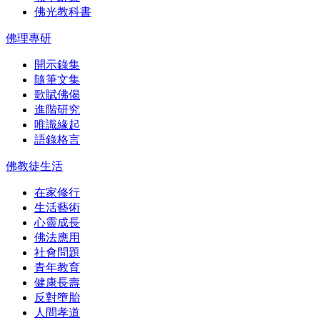
佛光教科書
佛理專研
開示錄集
隨筆文集
歌賦佛偈
進階研究
唯識緣起
語錄格言
佛教徒生活
在家修行
生活藝術
心靈成長
佛法應用
社會問題
青年教育
健康長壽
反對墮胎
人間孝道