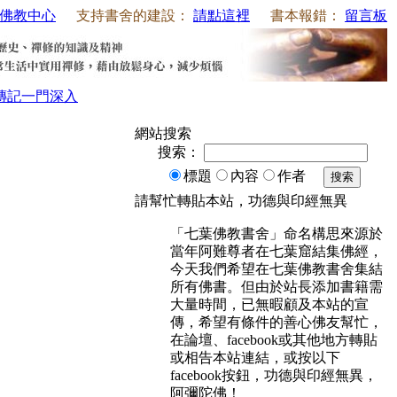
佛教中心
支持書舍的建設：
請點這裡
書本報錯：
留言板
傳記
一門深入
網站搜索
搜索：
標題
內容
作者
搜索
請幫忙轉貼本站，功德與印經無異
「七葉佛教書舍」命名構思來源於
當年阿難尊者在七葉窟結集佛經，
今天我們希望在七葉佛教書舍集結
所有佛書。但由於站長添加書籍需
大量時間，已無暇顧及本站的宣
傳，希望有條件的善心佛友幫忙，
在論壇、facebook或其他地方轉貼
或相告本站連結，或按以下
facebook按鈕，功德與印經無異，
阿彌陀佛！