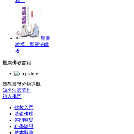
釋
聖嚴
說禪 聖嚴法師
著
推薦佛教書籍
佛教書籍分類導航
知名法師著作
初入佛門
佛教入門
基礎佛理
答問釋疑
科學驗證
教本辭彙