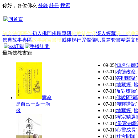
你好，各位佛友
登錄
註冊
搜索
知名法師著作
初入佛門
佛理專研
佛教徒生活
深入經藏
淨土經典
佛典故事專區
故事寓言書籍
戒律規行
咒偈儀軌
長篇套書
精選文
最新佛教書籍
09-05
[
知名法師
07-01
[
積德改命
07-01
[
答問釋疑
07-01
[
地藏經
]
07-01
[
反對墮胎
壽命
07-01
[
佛說阿彌
是自己一點一滴
07-01
[
淺釋講記
努
07-01
[
地藏經
]
07-01
[
禪宗精選
07-01
[
漢傳法師
07-01
[
心靈成長
07-01
[
社會問題