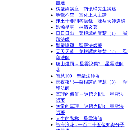
吉達
楞嚴經講座 南懷瑾先生講述
地獄不空 宣化上人主講
淨土十要問答擷錄 蕅益大師選錄
浩瀚星雲 林清玄著
日日日出—菜根譚的智慧（1） 聖
印法師
聖嚴說禪 聖嚴法師著
天天天藍—菜根譚的智慧（2） 聖
印法師
廬山煙雨 -- 星雲說偈2 星雲法師
著
智慧100 聖嚴法師著
夜夜夜思—菜根譚的智慧（3） 聖
印法師
真理的價值 -- 迷悟之間1 星雲法
師著
無常的真理 -- 迷悟之間3 星雲法
師著
人生的階梯 星雲法師
智海浪花 - 一百二十五位知識分子