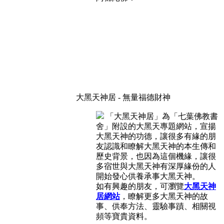
大黑天神居 - 無量福德財神
「大黑天神居」為「七葉佛教書
舍」附設的大黑天專題網站，宣揚
大黑天神的功德，讓很多有緣的朋
友認識和瞭解大黑天神的本生傳和
歷史背景，也因為這個機緣，讓很
多宿世與大黑天神有深厚緣份的人
開始發心供養承事大黑天神。
如有興趣的朋友，可瀏覽
大黑天神
居網站
，瞭解更多大黑天神的故
事、供奉方法、靈驗事蹟、相關視
頻等寶貴資料。