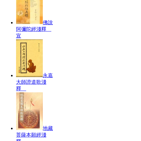
佛說
阿彌陀經淺釋
宣
永嘉
大師證道歌淺
釋
地藏
菩薩本願經淺