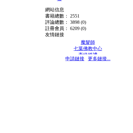
網站信息
書籍總數： 2551
評論總數： 3898
(0)
註冊會員： 6209
(0)
友情鏈接
魔髮師
七葉佛教中心
牽緣婚禮
申請鏈接
更多鏈接...
保髮堂