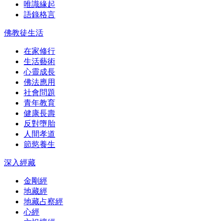
唯識緣起
語錄格言
佛教徒生活
在家修行
生活藝術
心靈成長
佛法應用
社會問題
青年教育
健康長壽
反對墮胎
人間孝道
節慾養生
深入經藏
金剛經
地藏經
地藏占察經
心經