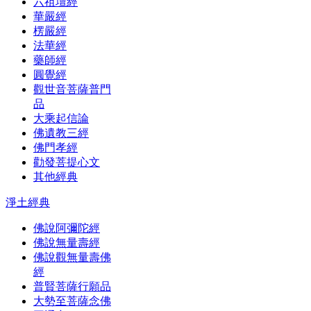
六祖壇經
華嚴經
楞嚴經
法華經
藥師經
圓覺經
觀世音菩薩普門
品
大乘起信論
佛遺教三經
佛門孝經
勸發菩提心文
其他經典
淨土經典
佛說阿彌陀經
佛說無量壽經
佛說觀無量壽佛
經
普賢菩薩行願品
大勢至菩薩念佛