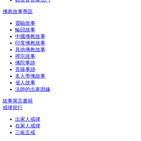
佛典故事專區
靈驗故事
輪回故事
中國佛教故事
印度佛教故事
其他佛教故事
禪宗故事
佛陀事跡
菩薩事跡
名人學佛故事
省人故事
法師的出家因緣
故事寓言書籍
戒律規行
出家人戒律
在家人戒律
三皈五戒