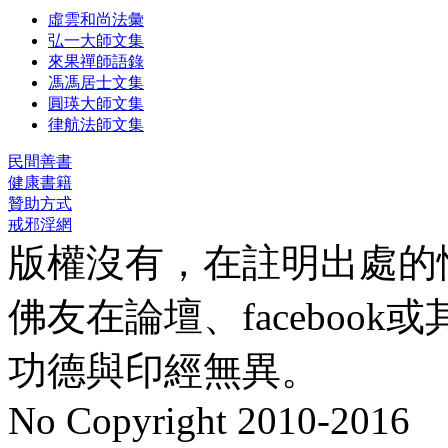
虛雲和尚法彙
弘一大師文集
來果禪師語錄
馮馮居士文集
圓瑛大師文集
律航法師文集
民間善書
健康書籍
贊助方式
戒邪淫網
版權沒有，在註明出處的
佛友在論壇、faceboo
功德與印經無異。
No Copyright 2010-2016