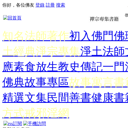
你好，各位佛友
登錄
註冊
搜索
知名法師著作
初入佛門
佛
土經典
淨宗專集
淨土法師
應
素食放生
教史傳記
一門
佛典故事專區
故事寓言書
精選文集
民間善書
健康書
方式
戒邪淫網