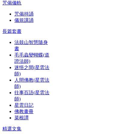
咒偈儀軌
咒偈持誦
儀規課誦
長篇套書
法鼓山智慧隨身
書
毛毛蟲變蝴蝶(道
證法師)
迷悟之間(星雲法
師)
人間佛教(星雲法
師)
往事百語(星雲法
師)
星雲日記
佛教畫冊
菜根譚
精選文集