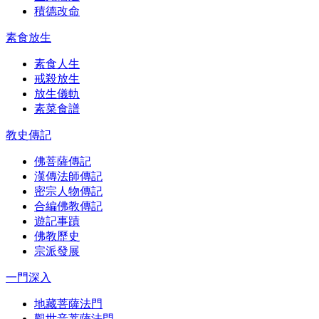
積德改命
素食放生
素食人生
戒殺放生
放生儀軌
素菜食譜
教史傳記
佛菩薩傳記
漢傳法師傳記
密宗人物傳記
合編佛教傳記
遊記事蹟
佛教歷史
宗派發展
一門深入
地藏菩薩法門
觀世音菩薩法門