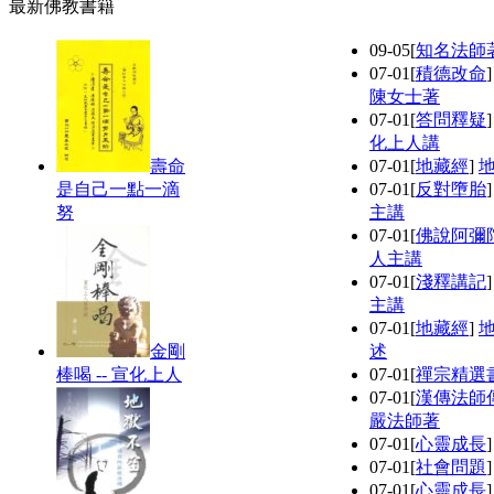
最新佛教書籍
09-05
[
知名法師
07-01
[
積德改命
陳女士著
07-01
[
答問釋疑
化上人講
壽命
07-01
[
地藏經
]
是自己一點一滴
07-01
[
反對墮胎
努
主講
07-01
[
佛說阿彌
人主講
07-01
[
淺釋講記
主講
07-01
[
地藏經
]
金剛
述
棒喝 -- 宣化上人
07-01
[
禪宗精選
07-01
[
漢傳法師
嚴法師著
07-01
[
心靈成長
07-01
[
社會問題
07-01
[
心靈成長