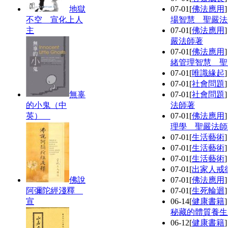
地獄
07-01
[
佛法應用
不空 宣化上人
場智慧 聖嚴法
主
07-01
[
佛法應用
嚴法師著
07-01
[
佛法應用
緒管理智慧 聖
07-01
[
唯識緣起
07-01
[
社會問題
無辜
07-01
[
社會問題
的小鬼（中
法師著
英）
07-01
[
佛法應用
理學 聖嚴法師
07-01
[
生活藝術
07-01
[
生活藝術
07-01
[
生活藝術
07-01
[
出家人戒
佛說
07-01
[
佛法應用
阿彌陀經淺釋
07-01
[
生死輪迴
宣
06-14
[
健康書籍
秘藏的體質養生
06-12
[
健康書籍