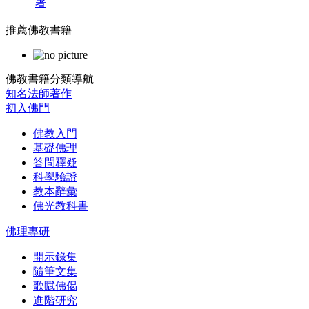
著
推薦佛教書籍
佛教書籍分類導航
知名法師著作
初入佛門
佛教入門
基礎佛理
答問釋疑
科學驗證
教本辭彙
佛光教科書
佛理專研
開示錄集
隨筆文集
歌賦佛偈
進階研究