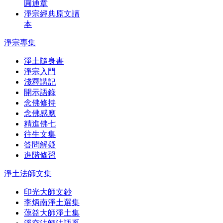
圓通章
淨宗經典原文讀
本
淨宗專集
淨土隨身書
淨宗入門
淺釋講記
開示語錄
念佛修持
念佛感應
精進佛七
往生文集
答問解疑
進階修習
淨土法師文集
印光大師文鈔
李炳南淨土選集
蕅益大師淨土集