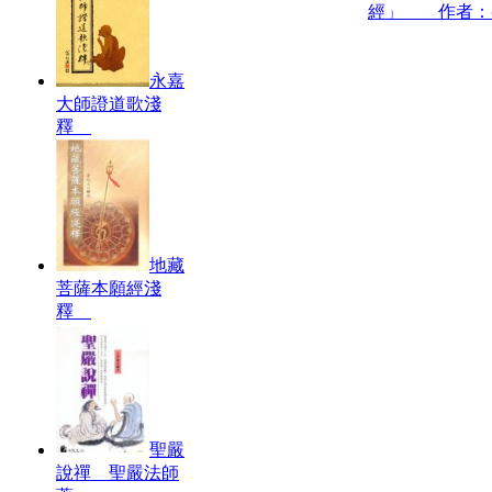
經」 作者：
永嘉
大師證道歌淺
釋
地藏
菩薩本願經淺
釋
聖嚴
說禪 聖嚴法師