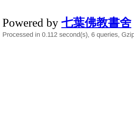
水晶
順正府大王公求道
Powered by
七葉佛教書舍
Processed in 0.112 second(s), 6 queries, Gzi
Smart EMS Slimming Muscle Trainer