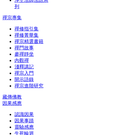
淨空法師法語系
列
禪宗專集
禪修指引集
禪修菁華集
禪宗精選書籍
禪門故事
參禪靜坐
內觀禪
淺釋講記
禪宗入門
開示語錄
禪宗進階研究
藏傳佛教
因果感應
認識因果
因果事蹟
靈驗感應
生死輪迴