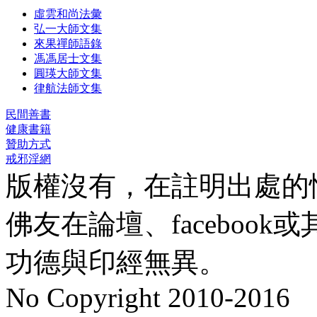
虛雲和尚法彙
弘一大師文集
來果禪師語錄
馮馮居士文集
圓瑛大師文集
律航法師文集
民間善書
健康書籍
贊助方式
戒邪淫網
版權沒有，在註明出處的
佛友在論壇、faceboo
功德與印經無異。
No Copyright 2010-2016