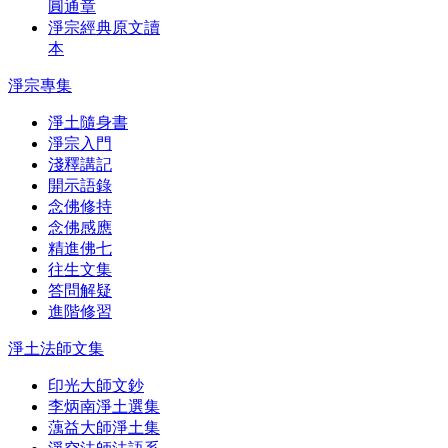
圓通章
淨宗經典原文讀
本
淨宗專集
淨土隨身書
淨宗入門
淺釋講記
開示語錄
念佛修持
念佛感應
精進佛七
往生文集
答問解疑
進階修習
淨土法師文集
印光大師文鈔
李炳南淨土選集
蕅益大師淨土集