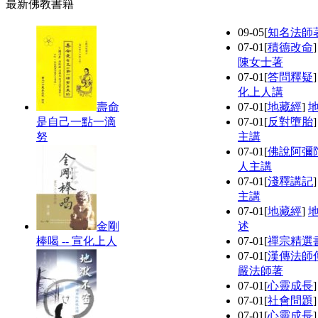
最新佛教書籍
09-05
[
知名法師
07-01
[
積德改命
陳女士著
07-01
[
答問釋疑
化上人講
壽命
07-01
[
地藏經
]
是自己一點一滴
07-01
[
反對墮胎
努
主講
07-01
[
佛說阿彌
人主講
07-01
[
淺釋講記
主講
07-01
[
地藏經
]
金剛
述
棒喝 -- 宣化上人
07-01
[
禪宗精選
07-01
[
漢傳法師
嚴法師著
07-01
[
心靈成長
07-01
[
社會問題
07-01
[
心靈成長