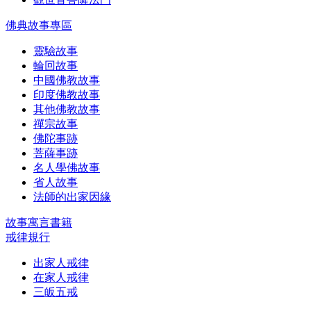
佛典故事專區
靈驗故事
輪回故事
中國佛教故事
印度佛教故事
其他佛教故事
禪宗故事
佛陀事跡
菩薩事跡
名人學佛故事
省人故事
法師的出家因緣
故事寓言書籍
戒律規行
出家人戒律
在家人戒律
三皈五戒