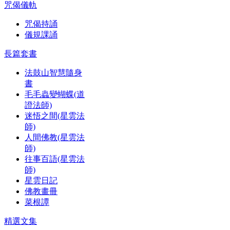
咒偈儀軌
咒偈持誦
儀規課誦
長篇套書
法鼓山智慧隨身
書
毛毛蟲變蝴蝶(道
證法師)
迷悟之間(星雲法
師)
人間佛教(星雲法
師)
往事百語(星雲法
師)
星雲日記
佛教畫冊
菜根譚
精選文集