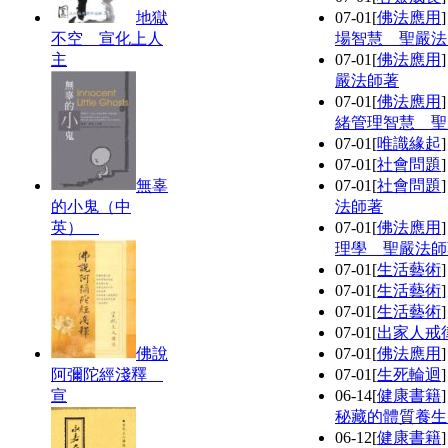
地獄
07-01
[
佛法應用
不空 宣化上人
場智慧 聖嚴法
主
07-01
[
佛法應用
嚴法師著
07-01
[
佛法應用
緒管理智慧 聖
07-01
[
唯識緣起
07-01
[
社會問題
無辜
07-01
[
社會問題
的小鬼（中
法師著
英）
07-01
[
佛法應用
理學 聖嚴法師
07-01
[
生活藝術
07-01
[
生活藝術
07-01
[
生活藝術
07-01
[
出家人戒
佛說
07-01
[
佛法應用
阿彌陀經淺釋
07-01
[
生死輪迴
宣
06-14
[
健康書籍
秘藏的體質養生
06-12
[
健康書籍