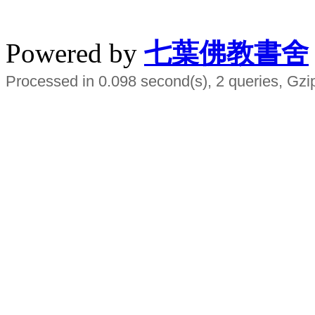
水晶
順正府大王公求道
Powered by
七葉佛教書舍
Processed in 0.098 second(s), 2 queries, Gzi
Smart EMS Slimming Muscle Trainer