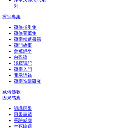
淨空法師法語系
列
禪宗專集
禪修指引集
禪修菁華集
禪宗精選書籍
禪門故事
參禪靜坐
內觀禪
淺釋講記
禪宗入門
開示語錄
禪宗進階研究
藏傳佛教
因果感應
認識因果
因果事蹟
靈驗感應
生死輪迴