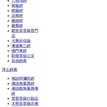
六祖壇經
華嚴經
楞嚴經
法華經
藥師經
圓覺經
觀世音菩薩普門
品
大乘起信論
佛遺教三經
佛門孝經
勸發菩提心文
其他經典
淨土經典
佛說阿彌陀經
佛說無量壽經
佛說觀無量壽佛
經
普賢菩薩行願品
大勢至菩薩念佛