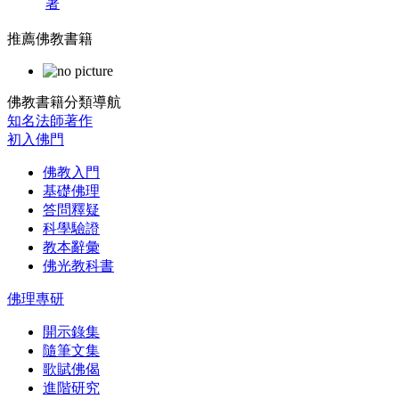
著
推薦佛教書籍
佛教書籍分類導航
知名法師著作
初入佛門
佛教入門
基礎佛理
答問釋疑
科學驗證
教本辭彙
佛光教科書
佛理專研
開示錄集
隨筆文集
歌賦佛偈
進階研究