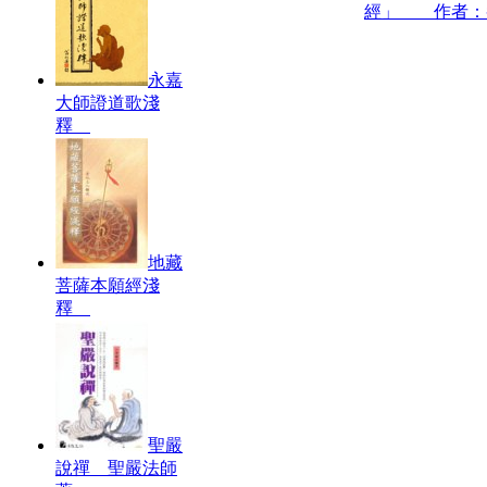
經」 作者：
永嘉
大師證道歌淺
釋
地藏
菩薩本願經淺
釋
聖嚴
說禪 聖嚴法師