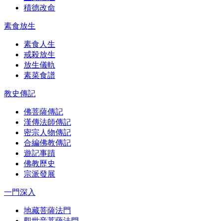
積德改命
素食放生
素食人生
戒殺放生
放生儀軌
素菜食譜
教史傳記
佛菩薩傳記
漢傳法師傳記
密宗人物傳記
合編佛教傳記
遊記事蹟
佛教歷史
宗派發展
一門深入
地藏菩薩法門
觀世音菩薩法門