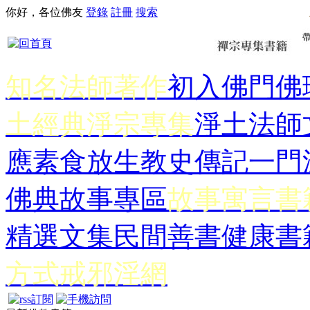
你好，各位佛友
登錄
註冊
搜索
知名法師著作
初入佛門
佛
土經典
淨宗專集
淨土法師
應
素食放生
教史傳記
一門
佛典故事專區
故事寓言書
精選文集
民間善書
健康書
方式
戒邪淫網