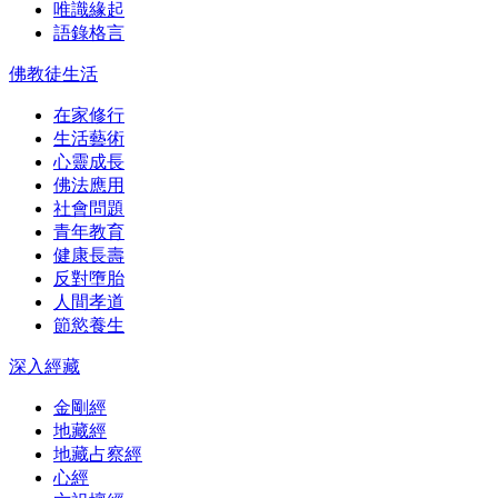
唯識緣起
語錄格言
佛教徒生活
在家修行
生活藝術
心靈成長
佛法應用
社會問題
青年教育
健康長壽
反對墮胎
人間孝道
節慾養生
深入經藏
金剛經
地藏經
地藏占察經
心經