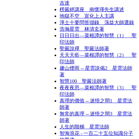
吉達
楞嚴經講座 南懷瑾先生講述
地獄不空 宣化上人主講
淨土十要問答擷錄 蕅益大師選錄
浩瀚星雲 林清玄著
日日日出—菜根譚的智慧（1） 聖
印法師
聖嚴說禪 聖嚴法師著
天天天藍—菜根譚的智慧（2） 聖
印法師
廬山煙雨 -- 星雲說偈2 星雲法師
著
智慧100 聖嚴法師著
夜夜夜思—菜根譚的智慧（3） 聖
印法師
真理的價值 -- 迷悟之間1 星雲法
師著
無常的真理 -- 迷悟之間3 星雲法
師著
人生的階梯 星雲法師
智海浪花 - 一百二十五位知識分子