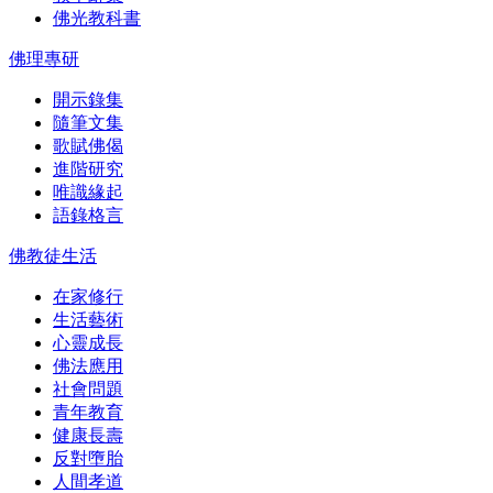
佛光教科書
佛理專研
開示錄集
隨筆文集
歌賦佛偈
進階研究
唯識緣起
語錄格言
佛教徒生活
在家修行
生活藝術
心靈成長
佛法應用
社會問題
青年教育
健康長壽
反對墮胎
人間孝道