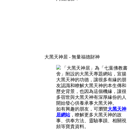
大黑天神居 - 無量福德財神
「大黑天神居」為「七葉佛教書
舍」附設的大黑天專題網站，宣揚
大黑天神的功德，讓很多有緣的朋
友認識和瞭解大黑天神的本生傳和
歷史背景，也因為這個機緣，讓很
多宿世與大黑天神有深厚緣份的人
開始發心供養承事大黑天神。
如有興趣的朋友，可瀏覽
大黑天神
居網站
，瞭解更多大黑天神的故
事、供奉方法、靈驗事蹟、相關視
頻等寶貴資料。