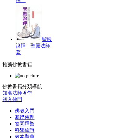
釋
聖嚴
說禪 聖嚴法師
著
推薦佛教書籍
佛教書籍分類導航
知名法師著作
初入佛門
佛教入門
基礎佛理
答問釋疑
科學驗證
教本辭彙