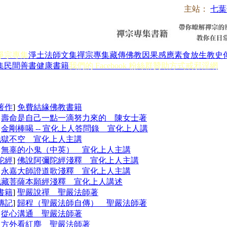
主站：
七葉
淨宗專集
淨土法師文集
禪宗專集
藏傳佛教
因果感應
素食放生
教史
集
民間善書
健康書籍
我們的 Facebook 粉絲群
贊助方式
戒邪淫網
著作
]
免費結緣佛教書籍
]
壽命是自己一點一滴努力來的 陳女士著
]
金剛棒喝 -- 宣化上人答問錄 宣化上人講
地獄不空 宣化上人主講
]
無辜的小鬼（中英） 宣化上人主講
陀經
]
佛說阿彌陀經淺釋 宣化上人主講
]
永嘉大師證道歌淺釋 宣化上人主講
地藏菩薩本願經淺釋 宣化上人講述
書籍
]
聖嚴說禪 聖嚴法師著
傳記
]
歸程（聖嚴法師自傳） 聖嚴法師著
]
從心溝通 聖嚴法師著
]
方外看紅塵 聖嚴法師著