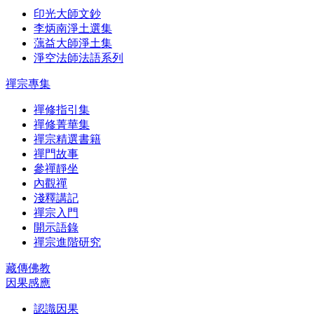
印光大師文鈔
李炳南淨土選集
蕅益大師淨土集
淨空法師法語系列
禪宗專集
禪修指引集
禪修菁華集
禪宗精選書籍
禪門故事
參禪靜坐
內觀禪
淺釋講記
禪宗入門
開示語錄
禪宗進階研究
藏傳佛教
因果感應
認識因果