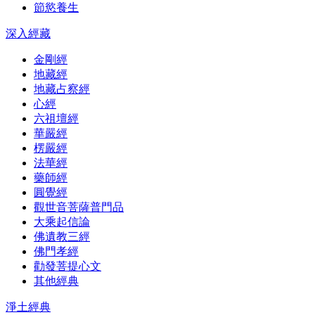
節慾養生
深入經藏
金剛經
地藏經
地藏占察經
心經
六祖壇經
華嚴經
楞嚴經
法華經
藥師經
圓覺經
觀世音菩薩普門品
大乘起信論
佛遺教三經
佛門孝經
勸發菩提心文
其他經典
淨土經典