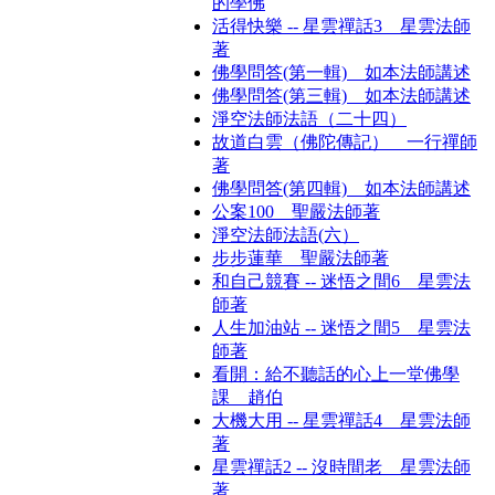
的學佛
活得快樂 -- 星雲禪話3 星雲法師
著
佛學問答(第一輯) 如本法師講述
佛學問答(第三輯) 如本法師講述
淨空法師法語（二十四）
故道白雲（佛陀傳記） 一行禪師
著
佛學問答(第四輯) 如本法師講述
公案100 聖嚴法師著
淨空法師法語(六）
步步蓮華 聖嚴法師著
和自己競賽 -- 迷悟之間6 星雲法
師著
人生加油站 -- 迷悟之間5 星雲法
師著
看開：給不聽話的心上一堂佛學
課 趙伯
大機大用 -- 星雲禪話4 星雲法師
著
星雲禪話2 -- 沒時間老 星雲法師
著