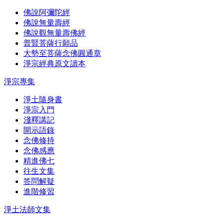
佛說阿彌陀經
佛說無量壽經
佛說觀無量壽佛經
普賢菩薩行願品
大勢至菩薩念佛圓通章
淨宗經典原文讀本
淨宗專集
淨土隨身書
淨宗入門
淺釋講記
開示語錄
念佛修持
念佛感應
精進佛七
往生文集
答問解疑
進階修習
淨土法師文集