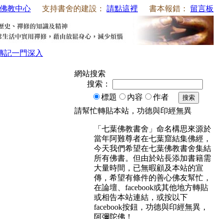
佛教中心
支持書舍的建設：
請點這裡
書本報錯：
留言板
傳記
一門深入
網站搜索
搜索：
標題
內容
作者
搜索
請幫忙轉貼本站，功德與印經無異
「七葉佛教書舍」命名構思來源於
當年阿難尊者在七葉窟結集佛經，
今天我們希望在七葉佛教書舍集結
所有佛書。但由於站長添加書籍需
大量時間，已無暇顧及本站的宣
傳，希望有條件的善心佛友幫忙，
在論壇、facebook或其他地方轉貼
或相告本站連結，或按以下
facebook按鈕，功德與印經無異，
阿彌陀佛！