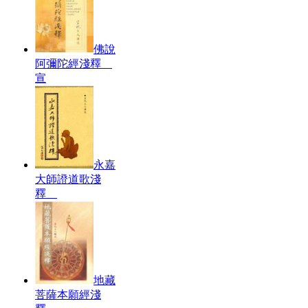
佛說
阿彌陀經淺釋
宣
永嘉
大師證道歌淺
釋
地藏
菩薩本願經淺