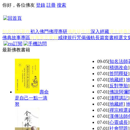
你好，各位佛友
登錄
註冊
搜索
知名法師著作
初入佛門
佛理專研
佛教徒生活
深入經藏
淨土經典
佛典故事專區
故事寓言書籍
戒律規行
咒偈儀軌
長篇套書
精選文
最新佛教書籍
09-05
[
知名法師
07-01
[
積德改命
07-01
[
答問釋疑
07-01
[
地藏經
]
07-01
[
反對墮胎
壽命
07-01
[
佛說阿彌
是自己一點一滴
07-01
[
淺釋講記
努
07-01
[
地藏經
]
07-01
[
禪宗精選
07-01
[
漢傳法師
07-01
[
心靈成長
07-01
[
社會問題