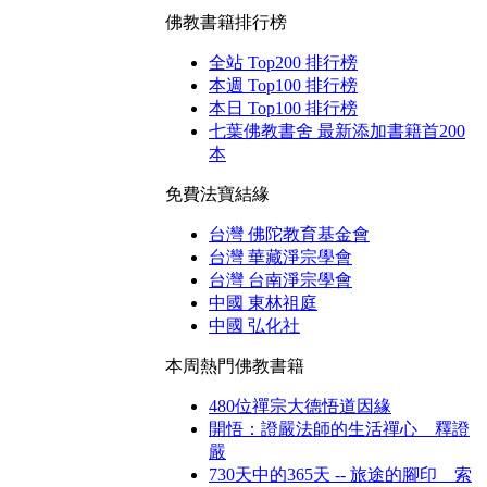
佛教書籍排行榜
全站 Top200 排行榜
本週 Top100 排行榜
本日 Top100 排行榜
七葉佛教書舍 最新添加書籍首200
本
免費法寶結緣
台灣 佛陀教育基金會
台灣 華藏淨宗學會
台灣 台南淨宗學會
中國 東林祖庭
中國 弘化社
本周熱門佛教書籍
480位禪宗大德悟道因緣
開悟：證嚴法師的生活禪心 釋證
嚴
730天中的365天 -- 旅途的腳印 索