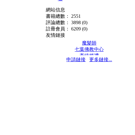
網站信息
書籍總數： 2551
評論總數： 3898
(0)
註冊會員： 6209
(0)
友情鏈接
魔髮師
七葉佛教中心
牽緣婚禮
申請鏈接
更多鏈接...
保髮堂