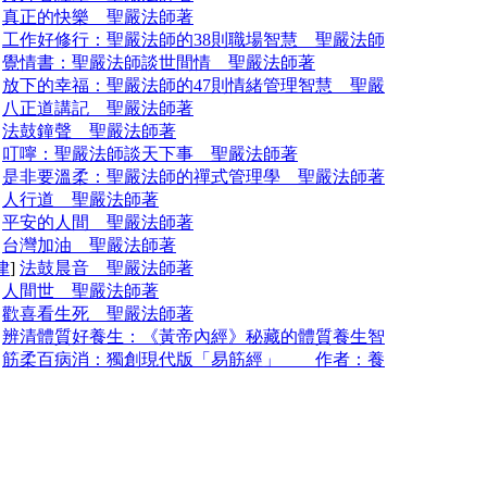
]
真正的快樂 聖嚴法師著
]
工作好修行：聖嚴法師的38則職場智慧 聖嚴法師
]
覺情書：聖嚴法師談世間情 聖嚴法師著
]
放下的幸福：聖嚴法師的47則情緒管理智慧 聖嚴
]
八正道講記 聖嚴法師著
]
法鼓鐘聲 聖嚴法師著
]
叮嚀：聖嚴法師談天下事 聖嚴法師著
]
是非要溫柔：聖嚴法師的禪式管理學 聖嚴法師著
]
人行道 聖嚴法師著
]
平安的人間 聖嚴法師著
]
台灣加油 聖嚴法師著
律
]
法鼓晨音 聖嚴法師著
]
人間世 聖嚴法師著
]
歡喜看生死 聖嚴法師著
]
辨清體質好養生：《黃帝內經》秘藏的體質養生智
]
筋柔百病消：獨創現代版「易筋經」 作者：養