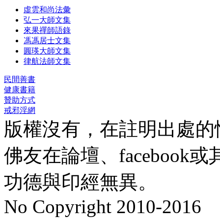
虛雲和尚法彙
弘一大師文集
來果禪師語錄
馮馮居士文集
圓瑛大師文集
律航法師文集
民間善書
健康書籍
贊助方式
戒邪淫網
版權沒有，在註明出處的
佛友在論壇、faceboo
功德與印經無異。
No Copyright 2010-2016