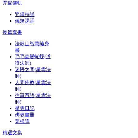
咒偈儀軌
咒偈持誦
儀規課誦
長篇套書
法鼓山智慧隨身
書
毛毛蟲變蝴蝶(道
證法師)
迷悟之間(星雲法
師)
人間佛教(星雲法
師)
往事百語(星雲法
師)
星雲日記
佛教畫冊
菜根譚
精選文集