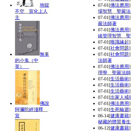
地獄
07-01
[
佛法應用
不空 宣化上人
場智慧 聖嚴法
主
07-01
[
佛法應用
嚴法師著
07-01
[
佛法應用
緒管理智慧 聖
07-01
[
唯識緣起
07-01
[
社會問題
無辜
07-01
[
社會問題
的小鬼（中
法師著
英）
07-01
[
佛法應用
理學 聖嚴法師
07-01
[
生活藝術
07-01
[
生活藝術
07-01
[
生活藝術
07-01
[
出家人戒
佛說
07-01
[
佛法應用
阿彌陀經淺釋
07-01
[
生死輪迴
宣
06-14
[
健康書籍
秘藏的體質養生
06-12
[
健康書籍