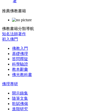
著
推薦佛教書籍
佛教書籍分類導航
知名法師著作
初入佛門
佛教入門
基礎佛理
答問釋疑
科學驗證
教本辭彙
佛光教科書
佛理專研
開示錄集
隨筆文集
歌賦佛偈
進階研究