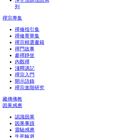
淨空法師法語系
列
禪宗專集
禪修指引集
禪修菁華集
禪宗精選書籍
禪門故事
參禪靜坐
內觀禪
淺釋講記
禪宗入門
開示語錄
禪宗進階研究
藏傳佛教
因果感應
認識因果
因果事蹟
靈驗感應
生死輪迴