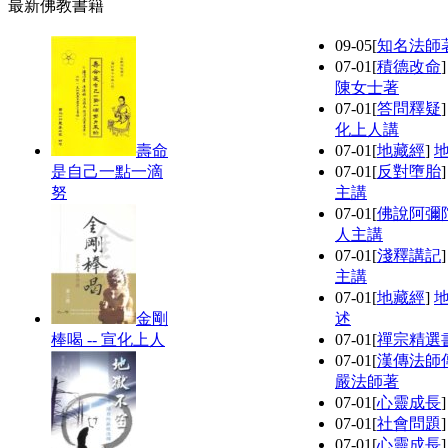
最新佛教書籍
09-05
[
知名法師
07-01
[
積德改命
陳女士著
07-01
[
答問釋疑
化上人講
壽命
07-01
[
地藏經
]
是自己一點一滴
07-01
[
反對墮胎
努
主講
07-01
[
佛說阿彌
人主講
07-01
[
淺釋講記
主講
07-01
[
地藏經
]
金剛
述
棒喝 -- 宣化上人
07-01
[
禪宗精選
07-01
[
漢傳法師
嚴法師著
07-01
[
心靈成長
07-01
[
社會問題
07-01
[
心靈成長