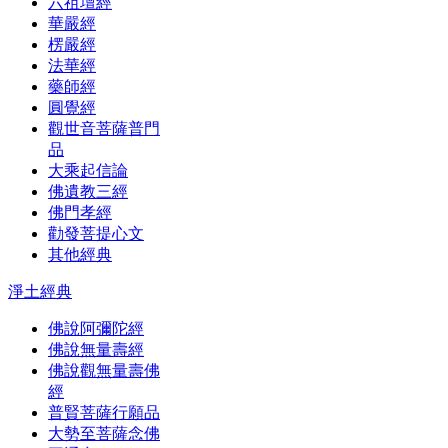
六祖壇經
華嚴經
楞嚴經
法華經
藥師經
圓覺經
觀世音菩薩普門
品
大乘起信論
佛遺教三經
佛門孝經
勸發菩提心文
其他經典
淨土經典
佛說阿彌陀經
佛說無量壽經
佛說觀無量壽佛
經
普賢菩薩行願品
大勢至菩薩念佛