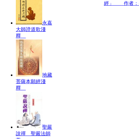
經」 作者：
永嘉
大師證道歌淺
釋
地藏
菩薩本願經淺
釋
聖嚴
說禪 聖嚴法師