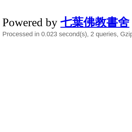
水晶
順正府大王公求道
Powered by
七葉佛教書舍
Processed in 0.023 second(s), 2 queries, Gzi
Smart EMS Slimming Muscle Trainer