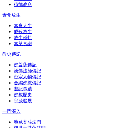
積德改命
素食放生
素食人生
戒殺放生
放生儀軌
素菜食譜
教史傳記
佛菩薩傳記
漢傳法師傳記
密宗人物傳記
合編佛教傳記
遊記事蹟
佛教歷史
宗派發展
一門深入
地藏菩薩法門
觀世音菩薩法門