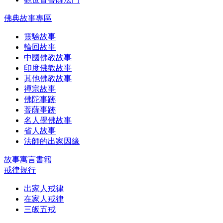
佛典故事專區
靈驗故事
輪回故事
中國佛教故事
印度佛教故事
其他佛教故事
禪宗故事
佛陀事跡
菩薩事跡
名人學佛故事
省人故事
法師的出家因緣
故事寓言書籍
戒律規行
出家人戒律
在家人戒律
三皈五戒