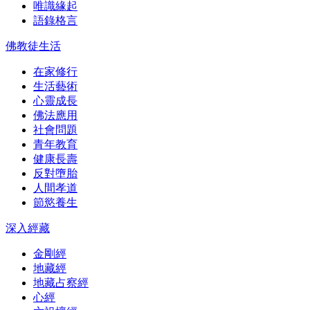
唯識緣起
語錄格言
佛教徒生活
在家修行
生活藝術
心靈成長
佛法應用
社會問題
青年教育
健康長壽
反對墮胎
人間孝道
節慾養生
深入經藏
金剛經
地藏經
地藏占察經
心經