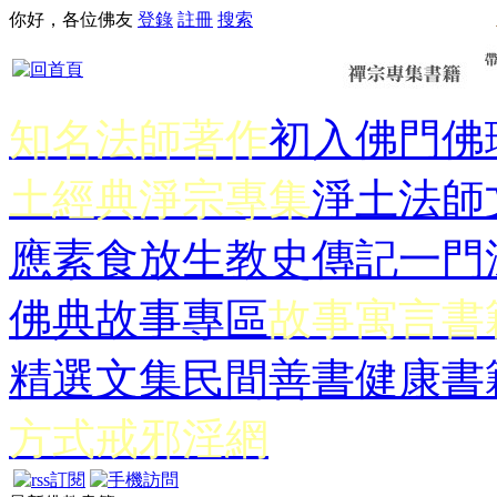
你好，各位佛友
登錄
註冊
搜索
知名法師著作
初入佛門
佛
土經典
淨宗專集
淨土法師
應
素食放生
教史傳記
一門
佛典故事專區
故事寓言書
精選文集
民間善書
健康書
方式
戒邪淫網