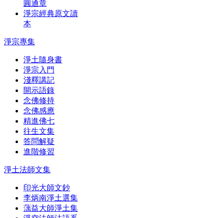
圓通章
淨宗經典原文讀
本
淨宗專集
淨土隨身書
淨宗入門
淺釋講記
開示語錄
念佛修持
念佛感應
精進佛七
往生文集
答問解疑
進階修習
淨土法師文集
印光大師文鈔
李炳南淨土選集
蕅益大師淨土集