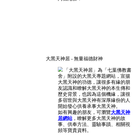
大黑天神居 - 無量福德財神
「大黑天神居」為「七葉佛教書
舍」附設的大黑天專題網站，宣揚
大黑天神的功德，讓很多有緣的朋
友認識和瞭解大黑天神的本生傳和
歷史背景，也因為這個機緣，讓很
多宿世與大黑天神有深厚緣份的人
開始發心供養承事大黑天神。
如有興趣的朋友，可瀏覽
大黑天神
居網站
，瞭解更多大黑天神的故
事、供奉方法、靈驗事蹟、相關視
頻等寶貴資料。