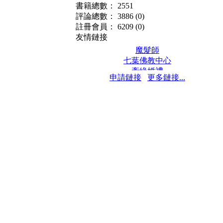
書籍總數： 2551
評論總數： 3886
(0)
註冊會員： 6209
(0)
友情鏈接
魔髮師
七葉佛教中心
牽緣婚禮
申請鏈接
更多鏈接...
保髮堂