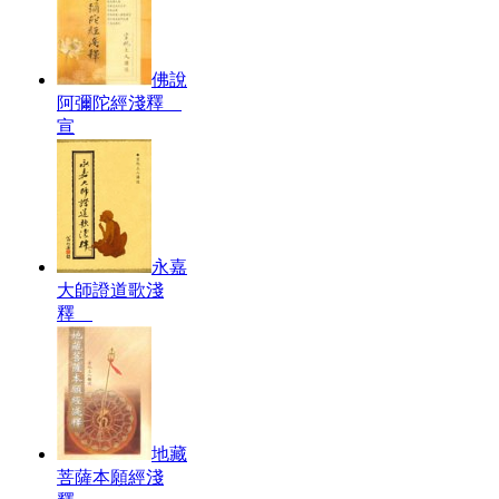
佛說
阿彌陀經淺釋
宣
永嘉
大師證道歌淺
釋
地藏
菩薩本願經淺