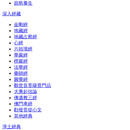
節慾養生
深入經藏
金剛經
地藏經
地藏占察經
心經
六祖壇經
華嚴經
楞嚴經
法華經
藥師經
圓覺經
觀世音菩薩普門品
大乘起信論
佛遺教三經
佛門孝經
勸發菩提心文
其他經典
淨土經典