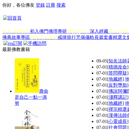
你好，各位佛友
登錄
註冊
搜索
知名法師著作
初入佛門
佛理專研
佛教徒生活
深入經藏
淨土經典
佛典故事專區
故事寓言書籍
戒律規行
咒偈儀軌
長篇套書
精選文
最新佛教書籍
09-05
[
知名法師
07-01
[
積德改命
07-01
[
答問釋疑
07-01
[
地藏經
]
07-01
[
反對墮胎
壽命
07-01
[
佛說阿彌
是自己一點一滴
07-01
[
淺釋講記
努
07-01
[
地藏經
]
07-01
[
禪宗精選
07-01
[
漢傳法師
07-01
[
心靈成長
07-01
[
社會問題