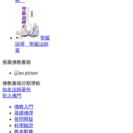
釋
聖嚴
說禪 聖嚴法師
著
推薦佛教書籍
佛教書籍分類導航
知名法師著作
初入佛門
佛教入門
基礎佛理
答問釋疑
科學驗證
教本辭彙