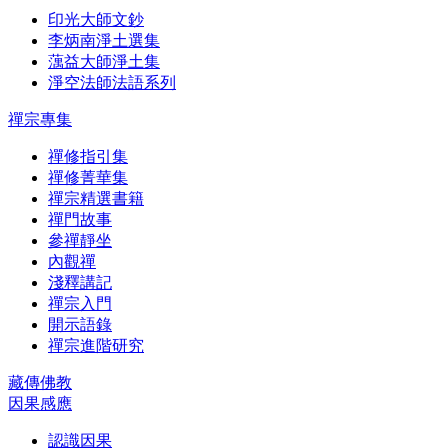
印光大師文鈔
李炳南淨土選集
蕅益大師淨土集
淨空法師法語系列
禪宗專集
禪修指引集
禪修菁華集
禪宗精選書籍
禪門故事
參禪靜坐
內觀禪
淺釋講記
禪宗入門
開示語錄
禪宗進階研究
藏傳佛教
因果感應
認識因果