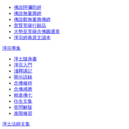
佛說阿彌陀經
佛說無量壽經
佛說觀無量壽佛經
普賢菩薩行願品
大勢至菩薩念佛圓通章
淨宗經典原文讀本
淨宗專集
淨土隨身書
淨宗入門
淺釋講記
開示語錄
念佛修持
念佛感應
精進佛七
往生文集
答問解疑
進階修習
淨土法師文集