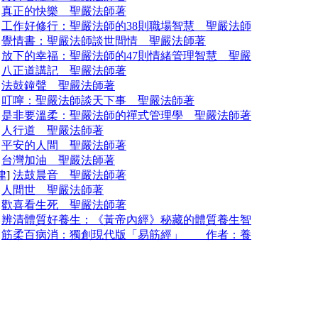
]
真正的快樂 聖嚴法師著
]
工作好修行：聖嚴法師的38則職場智慧 聖嚴法師
]
覺情書：聖嚴法師談世間情 聖嚴法師著
]
放下的幸福：聖嚴法師的47則情緒管理智慧 聖嚴
]
八正道講記 聖嚴法師著
]
法鼓鐘聲 聖嚴法師著
]
叮嚀：聖嚴法師談天下事 聖嚴法師著
]
是非要溫柔：聖嚴法師的禪式管理學 聖嚴法師著
]
人行道 聖嚴法師著
]
平安的人間 聖嚴法師著
]
台灣加油 聖嚴法師著
律
]
法鼓晨音 聖嚴法師著
]
人間世 聖嚴法師著
]
歡喜看生死 聖嚴法師著
]
辨清體質好養生：《黃帝內經》秘藏的體質養生智
]
筋柔百病消：獨創現代版「易筋經」 作者：養