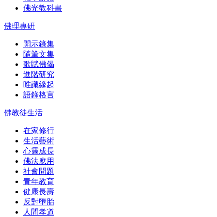
佛光教科書
佛理專研
開示錄集
隨筆文集
歌賦佛偈
進階研究
唯識緣起
語錄格言
佛教徒生活
在家修行
生活藝術
心靈成長
佛法應用
社會問題
青年教育
健康長壽
反對墮胎
人間孝道