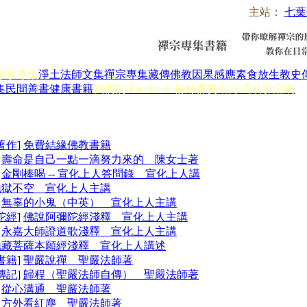
主站：
七葉
淨宗專集
淨土法師文集
禪宗專集
藏傳佛教
因果感應
素食放生
教史
集
民間善書
健康書籍
我們的 Facebook 粉絲群
贊助方式
戒邪淫網
著作
]
免費結緣佛教書籍
]
壽命是自己一點一滴努力來的 陳女士著
]
金剛棒喝 -- 宣化上人答問錄 宣化上人講
地獄不空 宣化上人主講
]
無辜的小鬼（中英） 宣化上人主講
陀經
]
佛說阿彌陀經淺釋 宣化上人主講
]
永嘉大師證道歌淺釋 宣化上人主講
地藏菩薩本願經淺釋 宣化上人講述
書籍
]
聖嚴說禪 聖嚴法師著
傳記
]
歸程（聖嚴法師自傳） 聖嚴法師著
]
從心溝通 聖嚴法師著
]
方外看紅塵 聖嚴法師著