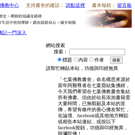
佛教中心
支持書舍的建設：
請點這裡
書本報錯：
留言板
傳記
一門深入
網站搜索
搜索：
標題
內容
作者
搜索
請幫忙轉貼本站，功德與印經無異
「七葉佛教書舍」命名構思來源於
當年阿難尊者在七葉窟結集佛經，
今天我們希望在七葉佛教書舍集結
所有佛書。但由於站長添加書籍需
大量時間，已無暇顧及本站的宣
傳，希望有條件的善心佛友幫忙，
在論壇、facebook或其他地方轉貼
或相告本站連結，或按以下
facebook按鈕，功德與印經無異，
阿彌陀佛！