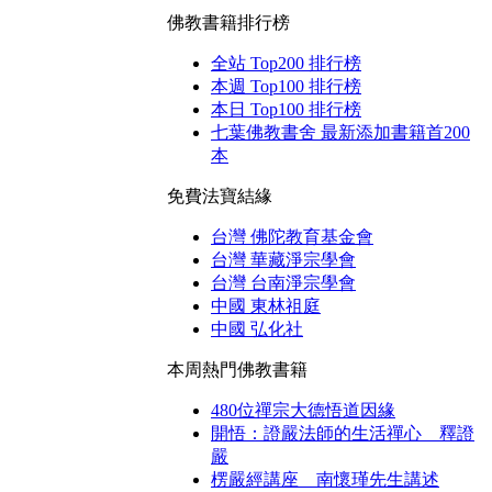
佛教書籍排行榜
全站 Top200 排行榜
本週 Top100 排行榜
本日 Top100 排行榜
七葉佛教書舍 最新添加書籍首200
本
免費法寶結緣
台灣 佛陀教育基金會
台灣 華藏淨宗學會
台灣 台南淨宗學會
中國 東林祖庭
中國 弘化社
本周熱門佛教書籍
480位禪宗大德悟道因緣
開悟：證嚴法師的生活禪心 釋證
嚴
楞嚴經講座 南懷瑾先生講述