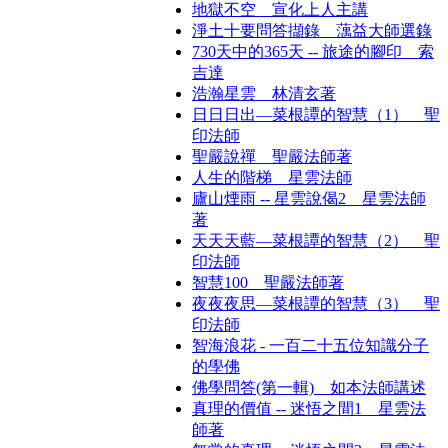
地獄不空 宣化上人主講
淨土十要問答擷錄 蕅益大師選錄
730天中的365天 -- 旅途的腳印 索
吉達
浩瀚星雲 林清玄著
日日日出—菜根譚的智慧（1） 聖
印法師
聖嚴說禪 聖嚴法師著
人生的階梯 星雲法師
廬山煙雨 -- 星雲說偈2 星雲法師
著
天天天藍—菜根譚的智慧（2） 聖
印法師
智慧100 聖嚴法師著
夜夜夜思—菜根譚的智慧（3） 聖
印法師
智海浪花 - 一百二十五位知識分子
的學佛
佛學問答(第一輯) 如本法師講述
真理的價值 -- 迷悟之間1 星雲法
師著