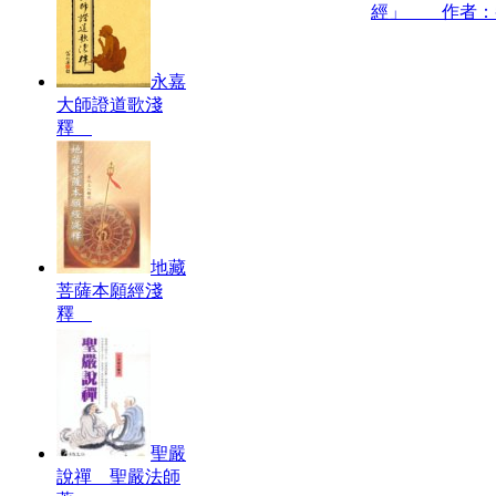
經」 作者：
永嘉
大師證道歌淺
釋
地藏
菩薩本願經淺
釋
聖嚴
說禪 聖嚴法師