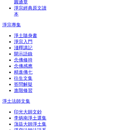
圓通章
淨宗經典原文讀
本
淨宗專集
淨土隨身書
淨宗入門
淺釋講記
開示語錄
念佛修持
念佛感應
精進佛七
往生文集
答問解疑
進階修習
淨土法師文集
印光大師文鈔
李炳南淨土選集
蕅益大師淨土集