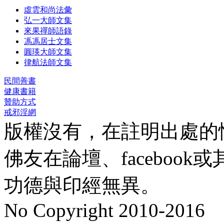
虛雲和尚法彙
弘一大師文集
來果禪師語錄
馮馮居士文集
圓瑛大師文集
律航法師文集
民間善書
健康書籍
贊助方式
戒邪淫網
版權沒有，在註明出處的
佛友在論壇、faceboo
功德與印經無異。
No Copyright 2010-2016