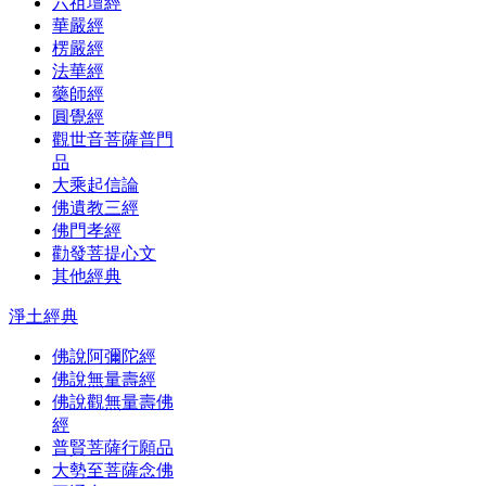
六祖壇經
華嚴經
楞嚴經
法華經
藥師經
圓覺經
觀世音菩薩普門
品
大乘起信論
佛遺教三經
佛門孝經
勸發菩提心文
其他經典
淨土經典
佛說阿彌陀經
佛說無量壽經
佛說觀無量壽佛
經
普賢菩薩行願品
大勢至菩薩念佛