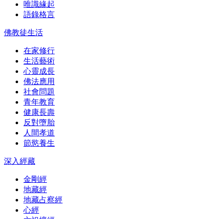
唯識緣起
語錄格言
佛教徒生活
在家修行
生活藝術
心靈成長
佛法應用
社會問題
青年教育
健康長壽
反對墮胎
人間孝道
節慾養生
深入經藏
金剛經
地藏經
地藏占察經
心經