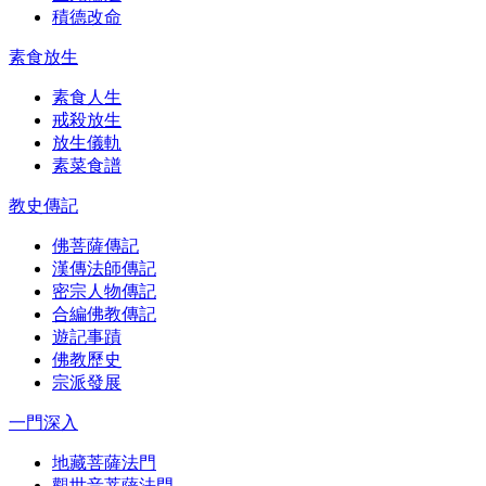
積德改命
素食放生
素食人生
戒殺放生
放生儀軌
素菜食譜
教史傳記
佛菩薩傳記
漢傳法師傳記
密宗人物傳記
合編佛教傳記
遊記事蹟
佛教歷史
宗派發展
一門深入
地藏菩薩法門
觀世音菩薩法門