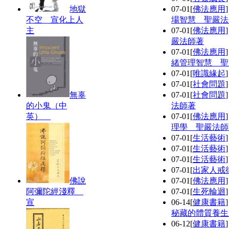
地獄
07-01
[
佛法應用
不空 宣化上人
場智慧 聖嚴法
主
07-01
[
佛法應用
嚴法師著
07-01
[
佛法應用
緒管理智慧 聖
07-01
[
唯識緣起
07-01
[
社會問題
無辜
07-01
[
社會問題
的小鬼（中
法師著
英）
07-01
[
佛法應用
理學 聖嚴法師
07-01
[
生活藝術
07-01
[
生活藝術
07-01
[
生活藝術
07-01
[
出家人戒
佛說
07-01
[
佛法應用
阿彌陀經淺釋
07-01
[
生死輪迴
宣
06-14
[
健康書籍
秘藏的體質養生
06-12
[
健康書籍