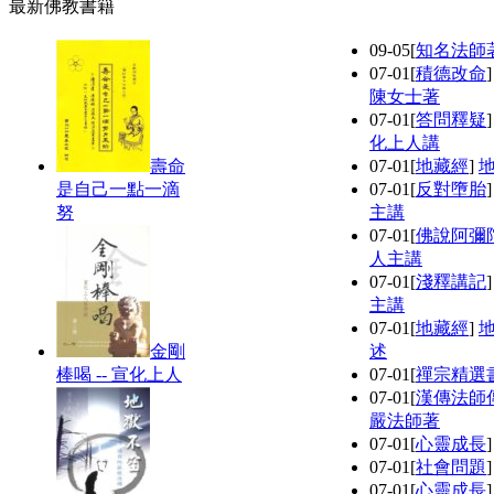
最新佛教書籍
09-05
[
知名法師
07-01
[
積德改命
陳女士著
07-01
[
答問釋疑
化上人講
壽命
07-01
[
地藏經
]
是自己一點一滴
07-01
[
反對墮胎
努
主講
07-01
[
佛說阿彌
人主講
07-01
[
淺釋講記
主講
07-01
[
地藏經
]
金剛
述
棒喝 -- 宣化上人
07-01
[
禪宗精選
07-01
[
漢傳法師
嚴法師著
07-01
[
心靈成長
07-01
[
社會問題
07-01
[
心靈成長