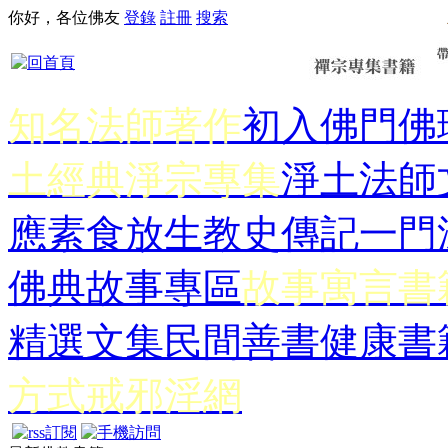
你好，各位佛友
登錄
註冊
搜索
知名法師著作
初入佛門
佛
土經典
淨宗專集
淨土法師
應
素食放生
教史傳記
一門
佛典故事專區
故事寓言書
精選文集
民間善書
健康書
方式
戒邪淫網