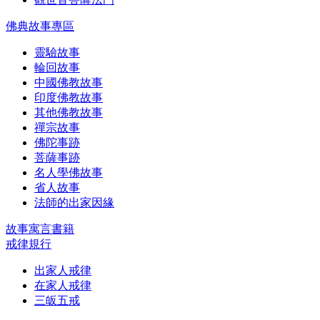
佛典故事專區
靈驗故事
輪回故事
中國佛教故事
印度佛教故事
其他佛教故事
禪宗故事
佛陀事跡
菩薩事跡
名人學佛故事
省人故事
法師的出家因緣
故事寓言書籍
戒律規行
出家人戒律
在家人戒律
三皈五戒