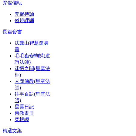
咒偈儀軌
咒偈持誦
儀規課誦
長篇套書
法鼓山智慧隨身
書
毛毛蟲變蝴蝶(道
證法師)
迷悟之間(星雲法
師)
人間佛教(星雲法
師)
往事百語(星雲法
師)
星雲日記
佛教畫冊
菜根譚
精選文集