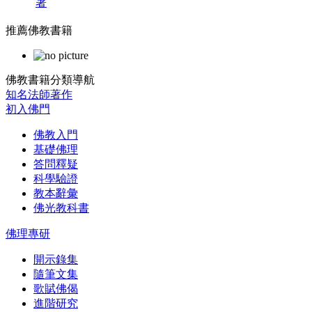
著
推薦佛教書籍
佛教書籍分類導航
知名法師著作
初入佛門
佛教入門
基礎佛理
答問釋疑
科學驗證
教本辭彙
佛光教科書
佛理專研
開示錄集
隨筆文集
歌賦佛偈
進階研究