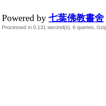
水晶
順正府大王公求道
Powered by
七葉佛教書舍
Processed in 0.131 second(s), 6 queries, Gzi
Smart EMS Slimming Muscle Trainer