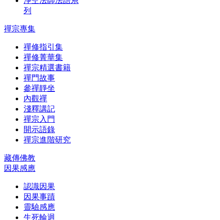
淨空法師法語系
列
禪宗專集
禪修指引集
禪修菁華集
禪宗精選書籍
禪門故事
參禪靜坐
內觀禪
淺釋講記
禪宗入門
開示語錄
禪宗進階研究
藏傳佛教
因果感應
認識因果
因果事蹟
靈驗感應
生死輪迴