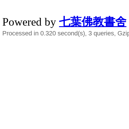
水晶
順正府大王公求道
Powered by
七葉佛教書舍
Processed in 0.320 second(s), 3 queries, Gzi
Smart EMS Slimming Muscle Trainer