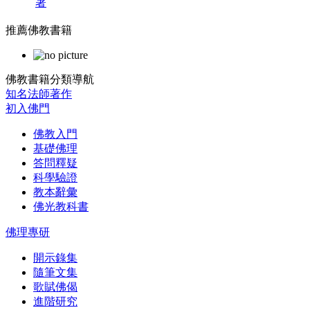
著
推薦佛教書籍
佛教書籍分類導航
知名法師著作
初入佛門
佛教入門
基礎佛理
答問釋疑
科學驗證
教本辭彙
佛光教科書
佛理專研
開示錄集
隨筆文集
歌賦佛偈
進階研究