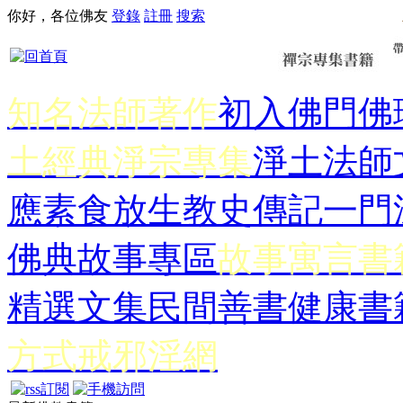
你好，各位佛友
登錄
註冊
搜索
知名法師著作
初入佛門
佛
土經典
淨宗專集
淨土法師
應
素食放生
教史傳記
一門
佛典故事專區
故事寓言書
精選文集
民間善書
健康書
方式
戒邪淫網