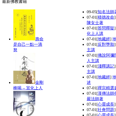
最新佛教書籍
09-05
[
知名法師
07-01
[
積德改命
陳女士著
07-01
[
答問釋疑
化上人講
壽命
07-01
[
地藏經
]
是自己一點一滴
07-01
[
反對墮胎
努
主講
07-01
[
佛說阿彌
人主講
07-01
[
淺釋講記
主講
07-01
[
地藏經
]
金剛
述
棒喝 -- 宣化上人
07-01
[
禪宗精選
07-01
[
漢傳法師
嚴法師著
07-01
[
心靈成長
07-01
[
社會問題
07-01
[
心靈成長