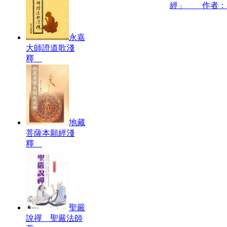
經」 作者：
永嘉
大師證道歌淺
釋
地藏
菩薩本願經淺
釋
聖嚴
說禪 聖嚴法師