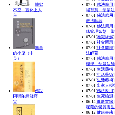
地獄
07-01
[
佛法應用
不空 宣化上人
場智慧 聖嚴法
主
07-01
[
佛法應用
嚴法師著
07-01
[
佛法應用
緒管理智慧 聖
07-01
[
唯識緣起
07-01
[
社會問題
無辜
07-01
[
社會問題
的小鬼（中
法師著
英）
07-01
[
佛法應用
理學 聖嚴法師
07-01
[
生活藝術
07-01
[
生活藝術
07-01
[
生活藝術
07-01
[
出家人戒
佛說
07-01
[
佛法應用
阿彌陀經淺釋
07-01
[
生死輪迴
宣
06-14
[
健康書籍
秘藏的體質養生
06-12
[
健康書籍