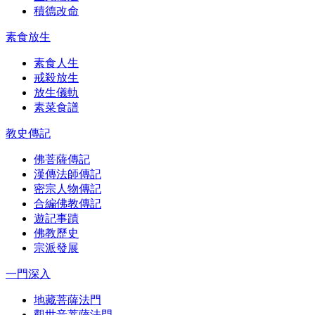
積德改命
素食放生
素食人生
戒殺放生
放生儀軌
素菜食譜
教史傳記
佛菩薩傳記
漢傳法師傳記
密宗人物傳記
合編佛教傳記
遊記事蹟
佛教歷史
宗派發展
一門深入
地藏菩薩法門
觀世音菩薩法門