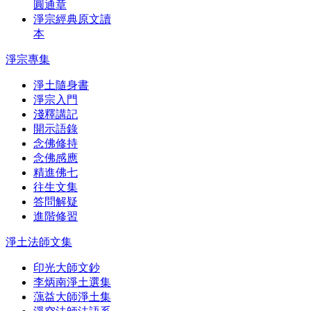
圓通章
淨宗經典原文讀
本
淨宗專集
淨土隨身書
淨宗入門
淺釋講記
開示語錄
念佛修持
念佛感應
精進佛七
往生文集
答問解疑
進階修習
淨土法師文集
印光大師文鈔
李炳南淨土選集
蕅益大師淨土集