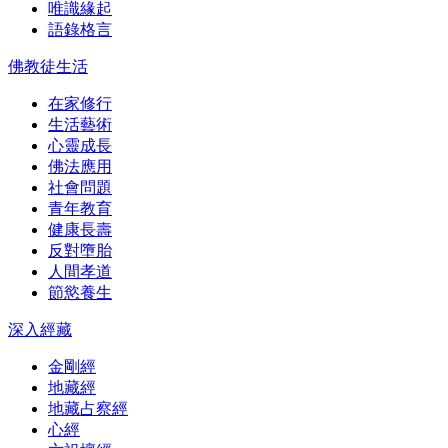
唯識緣起
語錄格言
佛教徒生活
在家修行
生活藝術
心靈成長
佛法應用
社會問題
青年教育
健康長壽
反對墮胎
人間孝道
節慾養生
深入經藏
金剛經
地藏經
地藏占察經
心經