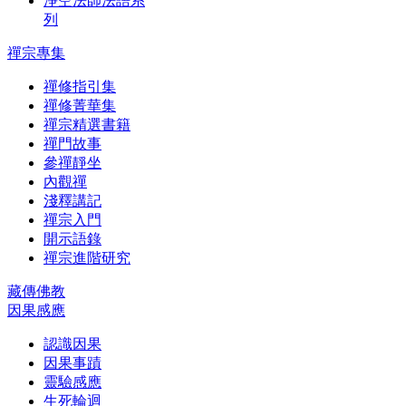
淨空法師法語系
列
禪宗專集
禪修指引集
禪修菁華集
禪宗精選書籍
禪門故事
參禪靜坐
內觀禪
淺釋講記
禪宗入門
開示語錄
禪宗進階研究
藏傳佛教
因果感應
認識因果
因果事蹟
靈驗感應
生死輪迴