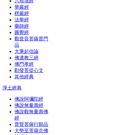
六祖壇經
華嚴經
楞嚴經
法華經
藥師經
圓覺經
觀世音菩薩普門
品
大乘起信論
佛遺教三經
佛門孝經
勸發菩提心文
其他經典
淨土經典
佛說阿彌陀經
佛說無量壽經
佛說觀無量壽佛
經
普賢菩薩行願品
大勢至菩薩念佛