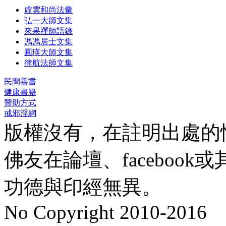
虛雲和尚法彙
弘一大師文集
來果禪師語錄
馮馮居士文集
圓瑛大師文集
律航法師文集
民間善書
健康書籍
贊助方式
戒邪淫網
版權沒有，在註明出處的
佛友在論壇、faceboo
功德與印經無異。
No Copyright 2010-2016