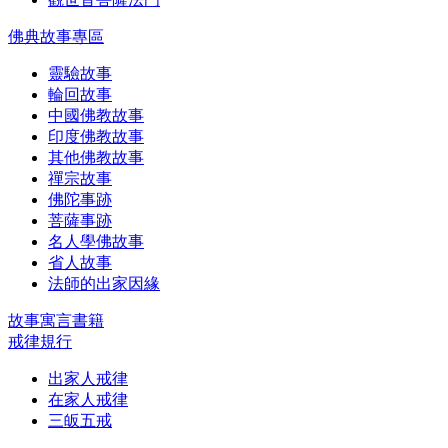
佛典故事專區
靈驗故事
輪回故事
中國佛教故事
印度佛教故事
其他佛教故事
禪宗故事
佛陀事跡
菩薩事跡
名人學佛故事
省人故事
法師的出家因緣
故事寓言書籍
戒律規行
出家人戒律
在家人戒律
三皈五戒