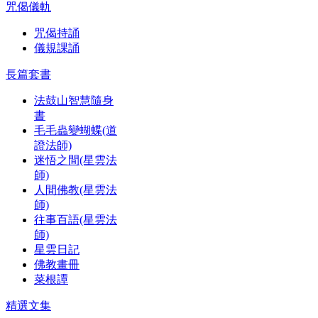
咒偈儀軌
咒偈持誦
儀規課誦
長篇套書
法鼓山智慧隨身
書
毛毛蟲變蝴蝶(道
證法師)
迷悟之間(星雲法
師)
人間佛教(星雲法
師)
往事百語(星雲法
師)
星雲日記
佛教畫冊
菜根譚
精選文集