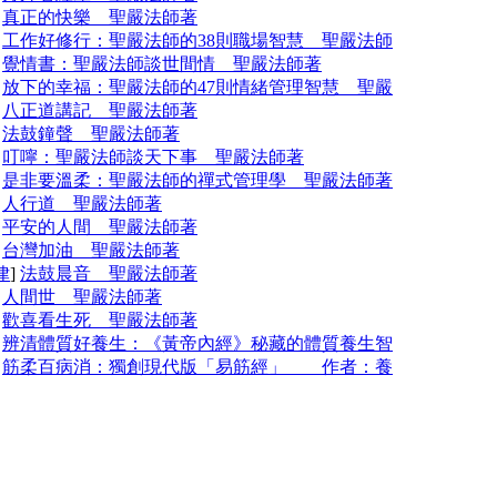
]
真正的快樂 聖嚴法師著
]
工作好修行：聖嚴法師的38則職場智慧 聖嚴法師
]
覺情書：聖嚴法師談世間情 聖嚴法師著
]
放下的幸福：聖嚴法師的47則情緒管理智慧 聖嚴
]
八正道講記 聖嚴法師著
]
法鼓鐘聲 聖嚴法師著
]
叮嚀：聖嚴法師談天下事 聖嚴法師著
]
是非要溫柔：聖嚴法師的禪式管理學 聖嚴法師著
]
人行道 聖嚴法師著
]
平安的人間 聖嚴法師著
]
台灣加油 聖嚴法師著
律
]
法鼓晨音 聖嚴法師著
]
人間世 聖嚴法師著
]
歡喜看生死 聖嚴法師著
]
辨清體質好養生：《黃帝內經》秘藏的體質養生智
]
筋柔百病消：獨創現代版「易筋經」 作者：養