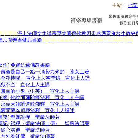
主站：
七葉
淨宗專集
淨土法師文集
禪宗專集
藏傳佛教
因果感應
素食放生
教史
集
民間善書
健康書籍
我們的 Facebook 粉絲群
贊助方式
戒邪淫網
著作
]
免費結緣佛教書籍
]
壽命是自己一點一滴努力來的 陳女士著
]
金剛棒喝 -- 宣化上人答問錄 宣化上人講
地獄不空 宣化上人主講
]
無辜的小鬼（中英） 宣化上人主講
陀經
]
佛說阿彌陀經淺釋 宣化上人主講
]
永嘉大師證道歌淺釋 宣化上人主講
地藏菩薩本願經淺釋 宣化上人講述
書籍
]
聖嚴說禪 聖嚴法師著
傳記
]
歸程（聖嚴法師自傳） 聖嚴法師著
]
從心溝通 聖嚴法師著
]
方外看紅塵 聖嚴法師著