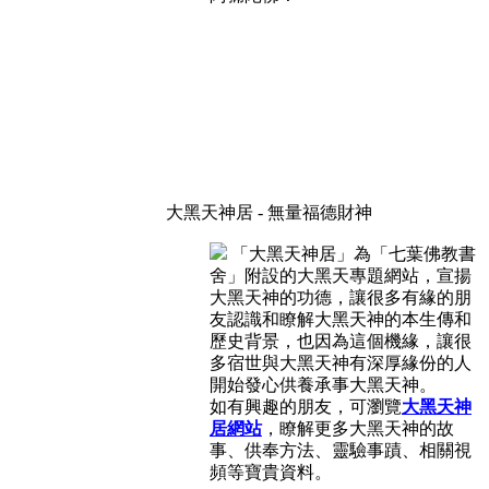
大黑天神居 - 無量福德財神
「大黑天神居」為「七葉佛教書
舍」附設的大黑天專題網站，宣揚
大黑天神的功德，讓很多有緣的朋
友認識和瞭解大黑天神的本生傳和
歷史背景，也因為這個機緣，讓很
多宿世與大黑天神有深厚緣份的人
開始發心供養承事大黑天神。
如有興趣的朋友，可瀏覽
大黑天神
居網站
，瞭解更多大黑天神的故
事、供奉方法、靈驗事蹟、相關視
頻等寶貴資料。