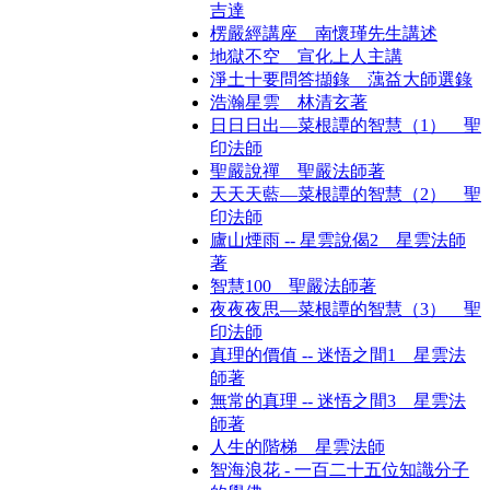
吉達
楞嚴經講座 南懷瑾先生講述
地獄不空 宣化上人主講
淨土十要問答擷錄 蕅益大師選錄
浩瀚星雲 林清玄著
日日日出—菜根譚的智慧（1） 聖
印法師
聖嚴說禪 聖嚴法師著
天天天藍—菜根譚的智慧（2） 聖
印法師
廬山煙雨 -- 星雲說偈2 星雲法師
著
智慧100 聖嚴法師著
夜夜夜思—菜根譚的智慧（3） 聖
印法師
真理的價值 -- 迷悟之間1 星雲法
師著
無常的真理 -- 迷悟之間3 星雲法
師著
人生的階梯 星雲法師
智海浪花 - 一百二十五位知識分子