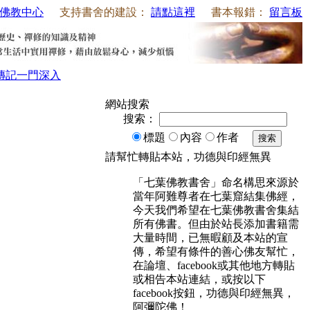
佛教中心
支持書舍的建設：
請點這裡
書本報錯：
留言板
傳記
一門深入
網站搜索
搜索：
標題
內容
作者
搜索
請幫忙轉貼本站，功德與印經無異
「七葉佛教書舍」命名構思來源於
當年阿難尊者在七葉窟結集佛經，
今天我們希望在七葉佛教書舍集結
所有佛書。但由於站長添加書籍需
大量時間，已無暇顧及本站的宣
傳，希望有條件的善心佛友幫忙，
在論壇、facebook或其他地方轉貼
或相告本站連結，或按以下
facebook按鈕，功德與印經無異，
阿彌陀佛！