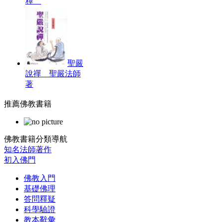
釋
聖嚴
說禪 聖嚴法師
著
推薦佛教書籍
佛教書籍分類導航
知名法師著作
初入佛門
佛教入門
基礎佛理
答問釋疑
科學驗證
教本辭彙