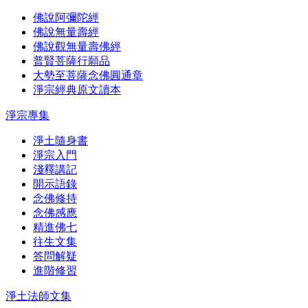
佛說阿彌陀經
佛說無量壽經
佛說觀無量壽佛經
普賢菩薩行願品
大勢至菩薩念佛圓通章
淨宗經典原文讀本
淨宗專集
淨土隨身書
淨宗入門
淺釋講記
開示語錄
念佛修持
念佛感應
精進佛七
往生文集
答問解疑
進階修習
淨土法師文集