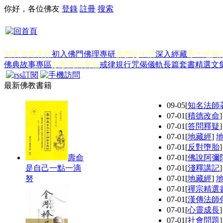
你好，各位佛友
登錄
註冊
搜索
知名法師著作
初入佛門
佛理專研
佛教徒生活
深入經藏
淨土經典
佛典故事專區
故事寓言書籍
戒律規行
咒偈儀軌
長篇套書
精選文
最新佛教書籍
09-05
[
知名法師
07-01
[
積德改命
07-01
[
答問釋疑
07-01
[
地藏經
]
07-01
[
反對墮胎
壽命
07-01
[
佛說阿彌
是自己一點一滴
07-01
[
淺釋講記
努
07-01
[
地藏經
]
07-01
[
禪宗精選
07-01
[
漢傳法師
07-01
[
心靈成長
07-01
[
社會問題