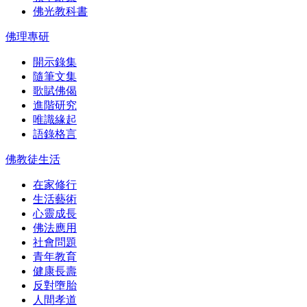
佛光教科書
佛理專研
開示錄集
隨筆文集
歌賦佛偈
進階研究
唯識緣起
語錄格言
佛教徒生活
在家修行
生活藝術
心靈成長
佛法應用
社會問題
青年教育
健康長壽
反對墮胎
人間孝道