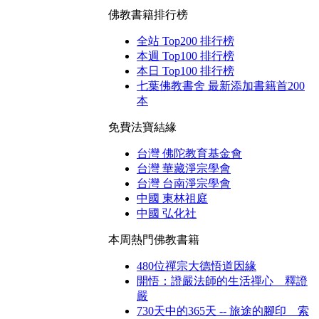
佛教書籍排行榜
全站 Top200 排行榜
本週 Top100 排行榜
本日 Top100 排行榜
七葉佛教書舍 最新添加書籍首200
本
免費法寶結緣
台灣 佛陀教育基金會
台灣 華藏淨宗學會
台灣 台南淨宗學會
中國 東林祖庭
中國 弘化社
本周熱門佛教書籍
480位禪宗大德悟道因緣
開悟：證嚴法師的生活禪心 釋證
嚴
730天中的365天 -- 旅途的腳印 索