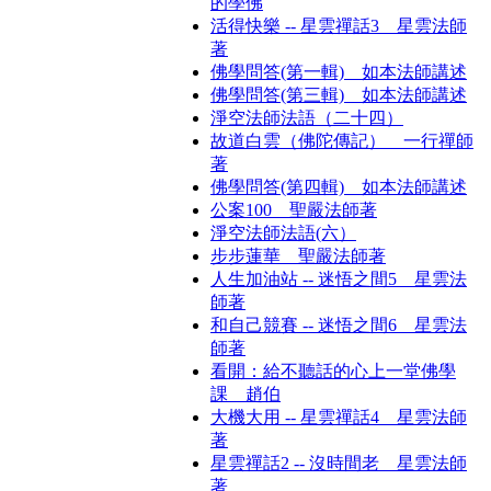
的學佛
活得快樂 -- 星雲禪話3 星雲法師
著
佛學問答(第一輯) 如本法師講述
佛學問答(第三輯) 如本法師講述
淨空法師法語（二十四）
故道白雲（佛陀傳記） 一行禪師
著
佛學問答(第四輯) 如本法師講述
公案100 聖嚴法師著
淨空法師法語(六）
步步蓮華 聖嚴法師著
人生加油站 -- 迷悟之間5 星雲法
師著
和自己競賽 -- 迷悟之間6 星雲法
師著
看開：給不聽話的心上一堂佛學
課 趙伯
大機大用 -- 星雲禪話4 星雲法師
著
星雲禪話2 -- 沒時間老 星雲法師
著