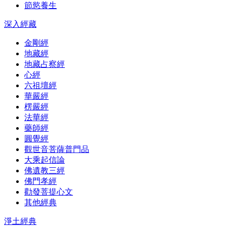
節慾養生
深入經藏
金剛經
地藏經
地藏占察經
心經
六祖壇經
華嚴經
楞嚴經
法華經
藥師經
圓覺經
觀世音菩薩普門品
大乘起信論
佛遺教三經
佛門孝經
勸發菩提心文
其他經典
淨土經典