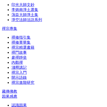
印光大師文鈔
李炳南淨土選集
蕅益大師淨土集
淨空法師法語系列
禪宗專集
禪修指引集
禪修菁華集
禪宗精選書籍
禪門故事
參禪靜坐
內觀禪
淺釋講記
禪宗入門
開示語錄
禪宗進階研究
藏傳佛教
因果感應
認識因果