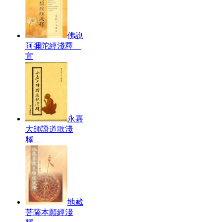
佛說
阿彌陀經淺釋
宣
永嘉
大師證道歌淺
釋
地藏
菩薩本願經淺