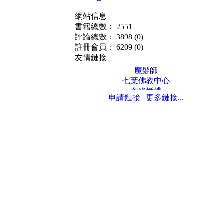
網站信息
書籍總數： 2551
評論總數： 3898
(0)
註冊會員： 6209
(0)
友情鏈接
魔髮師
七葉佛教中心
牽緣婚禮
申請鏈接
更多鏈接...
保髮堂