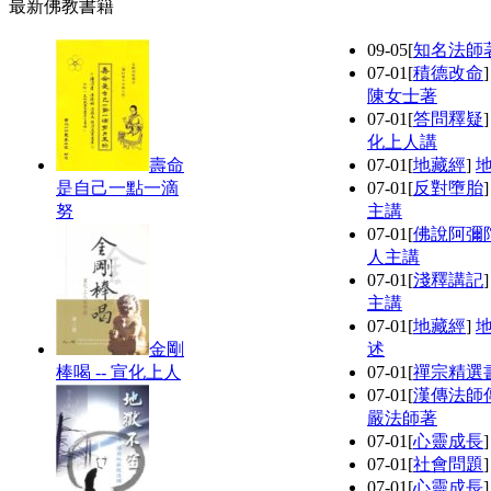
最新佛教書籍
09-05
[
知名法師
07-01
[
積德改命
陳女士著
07-01
[
答問釋疑
化上人講
壽命
07-01
[
地藏經
]
是自己一點一滴
07-01
[
反對墮胎
努
主講
07-01
[
佛說阿彌
人主講
07-01
[
淺釋講記
主講
07-01
[
地藏經
]
金剛
述
棒喝 -- 宣化上人
07-01
[
禪宗精選
07-01
[
漢傳法師
嚴法師著
07-01
[
心靈成長
07-01
[
社會問題
07-01
[
心靈成長