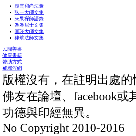
虛雲和尚法彙
弘一大師文集
來果禪師語錄
馮馮居士文集
圓瑛大師文集
律航法師文集
民間善書
健康書籍
贊助方式
戒邪淫網
版權沒有，在註明出處的
佛友在論壇、faceboo
功德與印經無異。
No Copyright 2010-2016