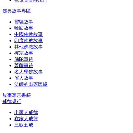
佛典故事專區
靈驗故事
輪回故事
中國佛教故事
印度佛教故事
其他佛教故事
禪宗故事
佛陀事跡
菩薩事跡
名人學佛故事
省人故事
法師的出家因緣
故事寓言書籍
戒律規行
出家人戒律
在家人戒律
三皈五戒