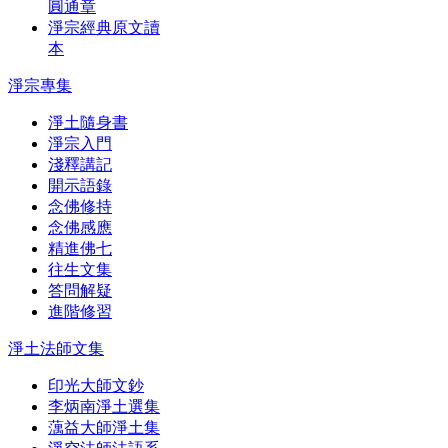
圓通章
淨宗經典原文讀
本
淨宗專集
淨土隨身書
淨宗入門
淺釋講記
開示語錄
念佛修持
念佛感應
精進佛七
往生文集
答問解疑
進階修習
淨土法師文集
印光大師文鈔
李炳南淨土選集
蕅益大師淨土集