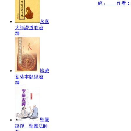
經」 作者：
永嘉
大師證道歌淺
釋
地藏
菩薩本願經淺
釋
聖嚴
說禪 聖嚴法師