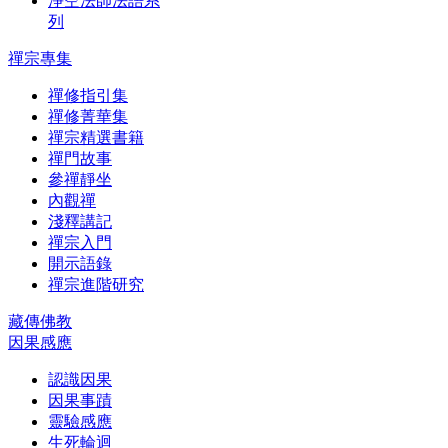
淨空法師法語系
列
禪宗專集
禪修指引集
禪修菁華集
禪宗精選書籍
禪門故事
參禪靜坐
內觀禪
淺釋講記
禪宗入門
開示語錄
禪宗進階研究
藏傳佛教
因果感應
認識因果
因果事蹟
靈驗感應
生死輪迴