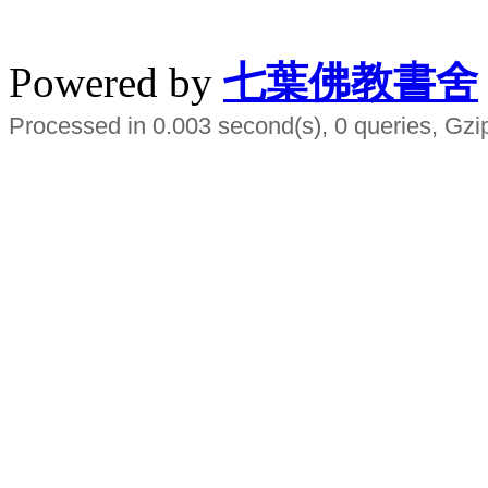
水晶
順正府大王公求道
Powered by
七葉佛教書舍
Processed in 0.003 second(s), 0 queries, Gzi
Smart EMS Slimming Muscle Trainer