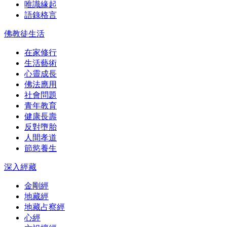
唯識緣起
語錄格言
佛教徒生活
在家修行
生活藝術
心靈成長
佛法應用
社會問題
青年教育
健康長壽
反對墮胎
人間孝道
節慾養生
深入經藏
金剛經
地藏經
地藏占察經
心經