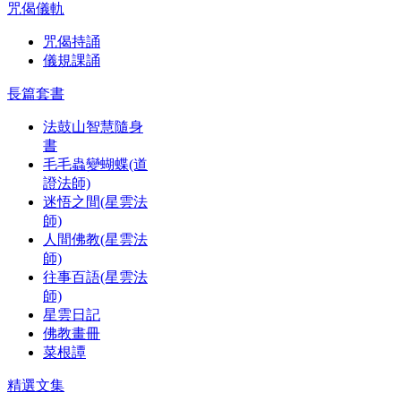
咒偈儀軌
咒偈持誦
儀規課誦
長篇套書
法鼓山智慧隨身
書
毛毛蟲變蝴蝶(道
證法師)
迷悟之間(星雲法
師)
人間佛教(星雲法
師)
往事百語(星雲法
師)
星雲日記
佛教畫冊
菜根譚
精選文集