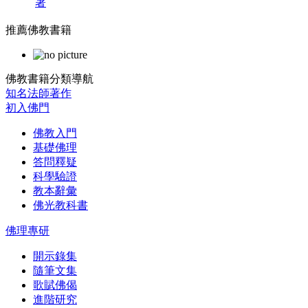
著
推薦佛教書籍
佛教書籍分類導航
知名法師著作
初入佛門
佛教入門
基礎佛理
答問釋疑
科學驗證
教本辭彙
佛光教科書
佛理專研
開示錄集
隨筆文集
歌賦佛偈
進階研究