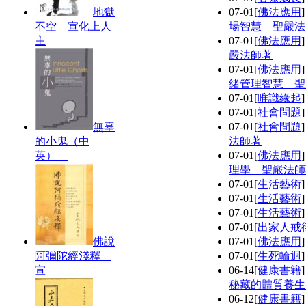
地獄
07-01
[
佛法應用
不空 宣化上人
場智慧 聖嚴法
主
07-01
[
佛法應用
嚴法師著
07-01
[
佛法應用
緒管理智慧 聖
07-01
[
唯識緣起
07-01
[
社會問題
無辜
07-01
[
社會問題
的小鬼（中
法師著
英）
07-01
[
佛法應用
理學 聖嚴法師
07-01
[
生活藝術
07-01
[
生活藝術
07-01
[
生活藝術
07-01
[
出家人戒
佛說
07-01
[
佛法應用
阿彌陀經淺釋
07-01
[
生死輪迴
宣
06-14
[
健康書籍
秘藏的體質養生
06-12
[
健康書籍