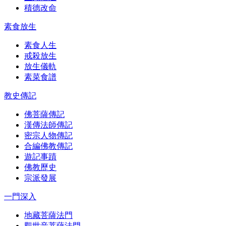
積德改命
素食放生
素食人生
戒殺放生
放生儀軌
素菜食譜
教史傳記
佛菩薩傳記
漢傳法師傳記
密宗人物傳記
合編佛教傳記
遊記事蹟
佛教歷史
宗派發展
一門深入
地藏菩薩法門
觀世音菩薩法門