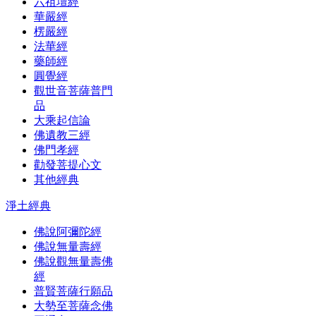
六祖壇經
華嚴經
楞嚴經
法華經
藥師經
圓覺經
觀世音菩薩普門
品
大乘起信論
佛遺教三經
佛門孝經
勸發菩提心文
其他經典
淨土經典
佛說阿彌陀經
佛說無量壽經
佛說觀無量壽佛
經
普賢菩薩行願品
大勢至菩薩念佛