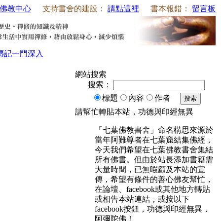
佛教中心
支持書舍的建設：
請點這裡
書本報錯：
留言板
傳記
一門深入
網站搜索
搜索：
標題
內容
作者
搜索
請幫忙轉貼本站，功德與印經無異
「七葉佛教書舍」命名構思來源於
當年阿難尊者在七葉窟結集佛經，
今天我們希望在七葉佛教書舍集結
所有佛書。但由於站長添加書籍需
大量時間，已無暇顧及本站的宣
傳，希望有條件的善心佛友幫忙，
在論壇、facebook或其他地方轉貼
或相告本站連結，或按以下
facebook按鈕，功德與印經無異，
阿彌陀佛！