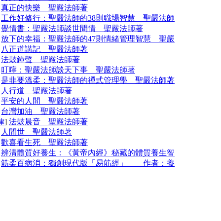
]
真正的快樂 聖嚴法師著
]
工作好修行：聖嚴法師的38則職場智慧 聖嚴法師
]
覺情書：聖嚴法師談世間情 聖嚴法師著
]
放下的幸福：聖嚴法師的47則情緒管理智慧 聖嚴
]
八正道講記 聖嚴法師著
]
法鼓鐘聲 聖嚴法師著
]
叮嚀：聖嚴法師談天下事 聖嚴法師著
]
是非要溫柔：聖嚴法師的禪式管理學 聖嚴法師著
]
人行道 聖嚴法師著
]
平安的人間 聖嚴法師著
]
台灣加油 聖嚴法師著
律
]
法鼓晨音 聖嚴法師著
]
人間世 聖嚴法師著
]
歡喜看生死 聖嚴法師著
]
辨清體質好養生：《黃帝內經》秘藏的體質養生智
]
筋柔百病消：獨創現代版「易筋經」 作者：養