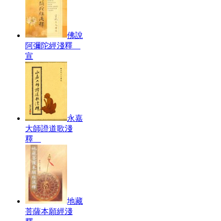
佛說
阿彌陀經淺釋
宣
永嘉
大師證道歌淺
釋
地藏
菩薩本願經淺