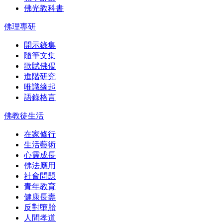
佛光教科書
佛理專研
開示錄集
隨筆文集
歌賦佛偈
進階研究
唯識緣起
語錄格言
佛教徒生活
在家修行
生活藝術
心靈成長
佛法應用
社會問題
青年教育
健康長壽
反對墮胎
人間孝道