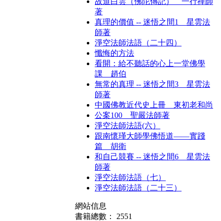
故道白雲（佛陀傳記） 一行禪師
著
真理的價值 -- 迷悟之間1 星雲法
師著
淨空法師法語（二十四）
懺悔的方法
看開：給不聽話的心上一堂佛學
課 趙伯
無常的真理 -- 迷悟之間3 星雲法
師著
中國佛教近代史上冊 東初老和尚
公案100 聖嚴法師著
淨空法師法語(六）
跟南懷瑾大師學佛悟道——實踐
篇 胡衛
和自己競賽 -- 迷悟之間6 星雲法
師著
淨空法師法語（七）
淨空法師法語（二十三）
網站信息
書籍總數： 2551