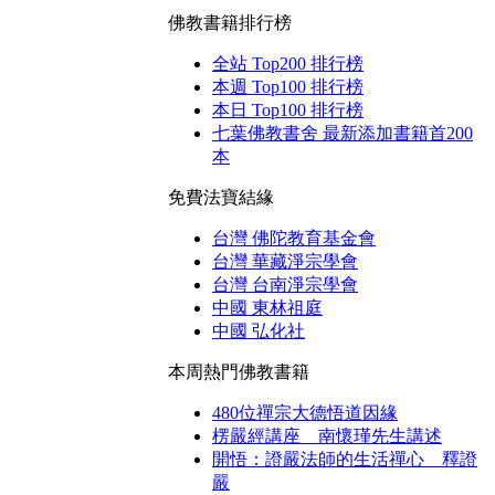
佛教書籍排行榜
全站 Top200 排行榜
本週 Top100 排行榜
本日 Top100 排行榜
七葉佛教書舍 最新添加書籍首200
本
免費法寶結緣
台灣 佛陀教育基金會
台灣 華藏淨宗學會
台灣 台南淨宗學會
中國 東林祖庭
中國 弘化社
本周熱門佛教書籍
480位禪宗大德悟道因緣
楞嚴經講座 南懷瑾先生講述
開悟：證嚴法師的生活禪心 釋證
嚴