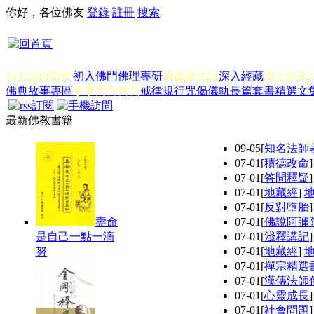
你好，各位佛友
登錄
註冊
搜索
知名法師著作
初入佛門
佛理專研
佛教徒生活
深入經藏
淨土經典
佛典故事專區
故事寓言書籍
戒律規行
咒偈儀軌
長篇套書
精選文
最新佛教書籍
09-05
[
知名法師
07-01
[
積德改命
07-01
[
答問釋疑
07-01
[
地藏經
]
07-01
[
反對墮胎
壽命
07-01
[
佛說阿彌
是自己一點一滴
07-01
[
淺釋講記
努
07-01
[
地藏經
]
07-01
[
禪宗精選
07-01
[
漢傳法師
07-01
[
心靈成長
07-01
[
社會問題