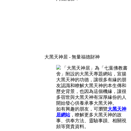
大黑天神居 - 無量福德財神
「大黑天神居」為「七葉佛教書
舍」附設的大黑天專題網站，宣揚
大黑天神的功德，讓很多有緣的朋
友認識和瞭解大黑天神的本生傳和
歷史背景，也因為這個機緣，讓很
多宿世與大黑天神有深厚緣份的人
開始發心供養承事大黑天神。
如有興趣的朋友，可瀏覽
大黑天神
居網站
，瞭解更多大黑天神的故
事、供奉方法、靈驗事蹟、相關視
頻等寶貴資料。