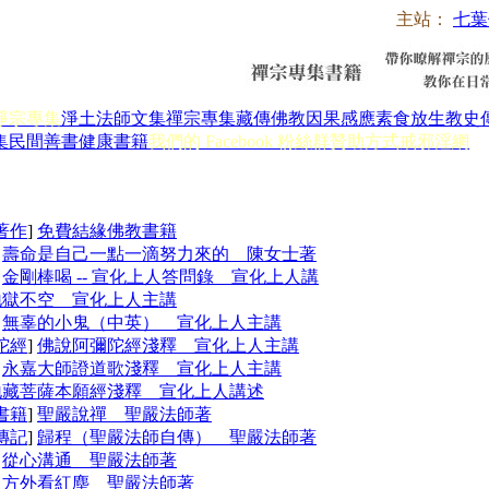
主站：
七葉
淨宗專集
淨土法師文集
禪宗專集
藏傳佛教
因果感應
素食放生
教史
集
民間善書
健康書籍
我們的 Facebook 粉絲群
贊助方式
戒邪淫網
著作
]
免費結緣佛教書籍
]
壽命是自己一點一滴努力來的 陳女士著
]
金剛棒喝 -- 宣化上人答問錄 宣化上人講
地獄不空 宣化上人主講
]
無辜的小鬼（中英） 宣化上人主講
陀經
]
佛說阿彌陀經淺釋 宣化上人主講
]
永嘉大師證道歌淺釋 宣化上人主講
地藏菩薩本願經淺釋 宣化上人講述
書籍
]
聖嚴說禪 聖嚴法師著
傳記
]
歸程（聖嚴法師自傳） 聖嚴法師著
]
從心溝通 聖嚴法師著
]
方外看紅塵 聖嚴法師著