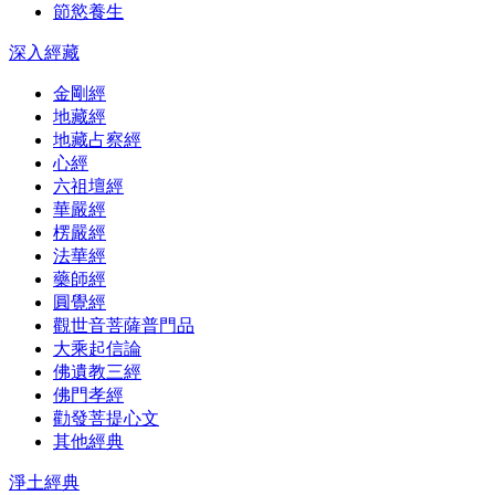
節慾養生
深入經藏
金剛經
地藏經
地藏占察經
心經
六祖壇經
華嚴經
楞嚴經
法華經
藥師經
圓覺經
觀世音菩薩普門品
大乘起信論
佛遺教三經
佛門孝經
勸發菩提心文
其他經典
淨土經典