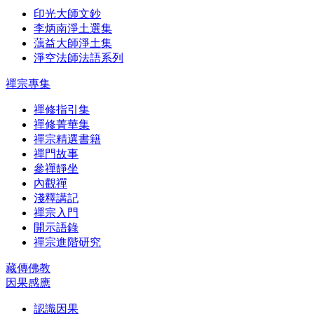
印光大師文鈔
李炳南淨土選集
蕅益大師淨土集
淨空法師法語系列
禪宗專集
禪修指引集
禪修菁華集
禪宗精選書籍
禪門故事
參禪靜坐
內觀禪
淺釋講記
禪宗入門
開示語錄
禪宗進階研究
藏傳佛教
因果感應
認識因果