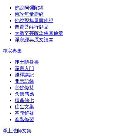
佛說阿彌陀經
佛說無量壽經
佛說觀無量壽佛經
普賢菩薩行願品
大勢至菩薩念佛圓通章
淨宗經典原文讀本
淨宗專集
淨土隨身書
淨宗入門
淺釋講記
開示語錄
念佛修持
念佛感應
精進佛七
往生文集
答問解疑
進階修習
淨土法師文集