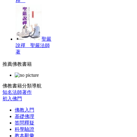
釋
聖嚴
說禪 聖嚴法師
著
推薦佛教書籍
佛教書籍分類導航
知名法師著作
初入佛門
佛教入門
基礎佛理
答問釋疑
科學驗證
教本辭彙