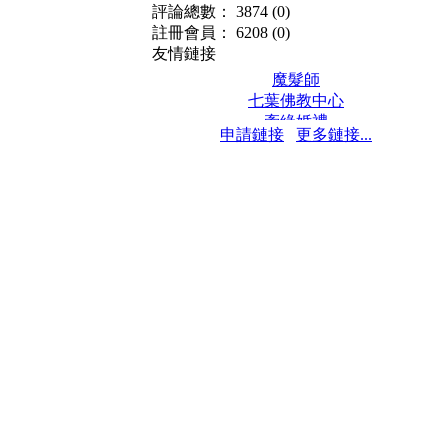
評論總數： 3874
(0)
註冊會員： 6208
(0)
友情鏈接
魔髮師
七葉佛教中心
牽緣婚禮
申請鏈接
更多鏈接...
保髮堂