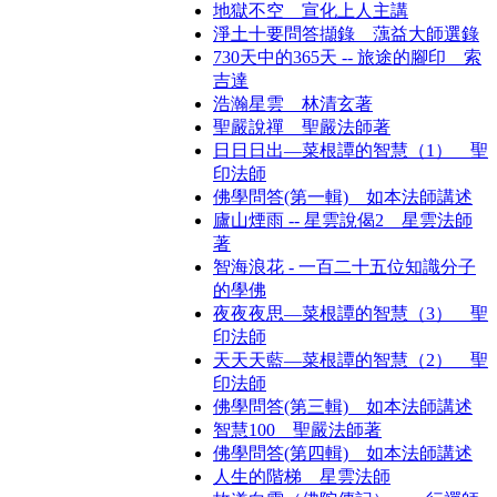
地獄不空 宣化上人主講
淨土十要問答擷錄 蕅益大師選錄
730天中的365天 -- 旅途的腳印 索
吉達
浩瀚星雲 林清玄著
聖嚴說禪 聖嚴法師著
日日日出—菜根譚的智慧（1） 聖
印法師
佛學問答(第一輯) 如本法師講述
廬山煙雨 -- 星雲說偈2 星雲法師
著
智海浪花 - 一百二十五位知識分子
的學佛
夜夜夜思—菜根譚的智慧（3） 聖
印法師
天天天藍—菜根譚的智慧（2） 聖
印法師
佛學問答(第三輯) 如本法師講述
智慧100 聖嚴法師著
佛學問答(第四輯) 如本法師講述
人生的階梯 星雲法師