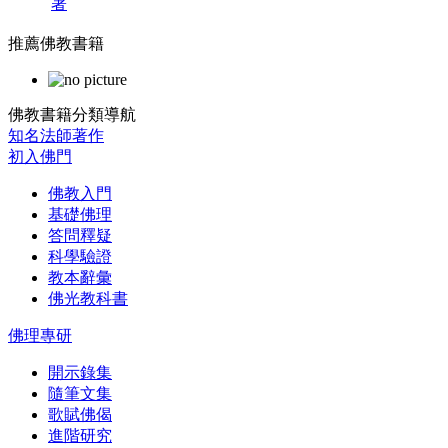
著
推薦佛教書籍
佛教書籍分類導航
知名法師著作
初入佛門
佛教入門
基礎佛理
答問釋疑
科學驗證
教本辭彙
佛光教科書
佛理專研
開示錄集
隨筆文集
歌賦佛偈
進階研究