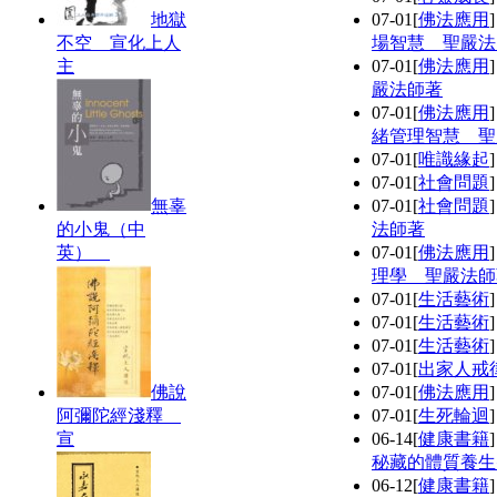
地獄
07-01
[
佛法應用
不空 宣化上人
場智慧 聖嚴法
主
07-01
[
佛法應用
嚴法師著
07-01
[
佛法應用
緒管理智慧 聖
07-01
[
唯識緣起
07-01
[
社會問題
無辜
07-01
[
社會問題
的小鬼（中
法師著
英）
07-01
[
佛法應用
理學 聖嚴法師
07-01
[
生活藝術
07-01
[
生活藝術
07-01
[
生活藝術
07-01
[
出家人戒
佛說
07-01
[
佛法應用
阿彌陀經淺釋
07-01
[
生死輪迴
宣
06-14
[
健康書籍
秘藏的體質養生
06-12
[
健康書籍