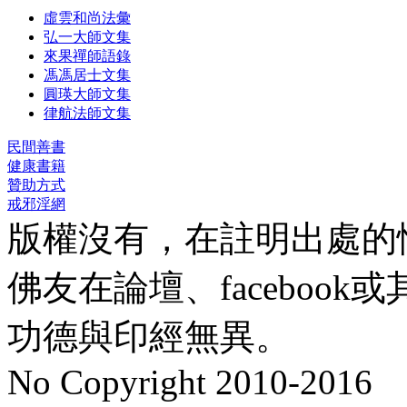
虛雲和尚法彙
弘一大師文集
來果禪師語錄
馮馮居士文集
圓瑛大師文集
律航法師文集
民間善書
健康書籍
贊助方式
戒邪淫網
版權沒有，在註明出處的
佛友在論壇、faceboo
功德與印經無異。
No Copyright 2010-2016