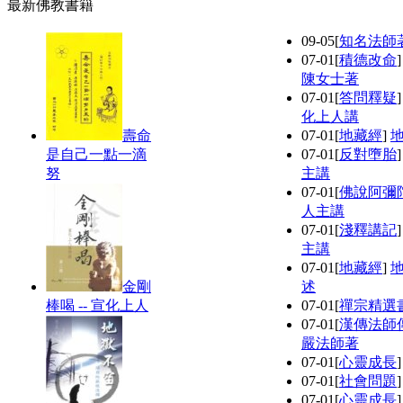
最新佛教書籍
09-05
[
知名法師
07-01
[
積德改命
陳女士著
07-01
[
答問釋疑
化上人講
壽命
07-01
[
地藏經
]
是自己一點一滴
07-01
[
反對墮胎
努
主講
07-01
[
佛說阿彌
人主講
07-01
[
淺釋講記
主講
07-01
[
地藏經
]
金剛
述
棒喝 -- 宣化上人
07-01
[
禪宗精選
07-01
[
漢傳法師
嚴法師著
07-01
[
心靈成長
07-01
[
社會問題
07-01
[
心靈成長