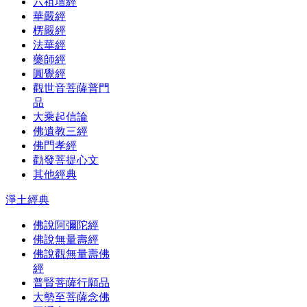
六祖壇經
華嚴經
楞嚴經
法華經
藥師經
圓覺經
觀世音菩薩普門
品
大乘起信論
佛遺教三經
佛門孝經
勸發菩提心文
其他經典
淨土經典
佛說阿彌陀經
佛說無量壽經
佛說觀無量壽佛
經
普賢菩薩行願品
大勢至菩薩念佛