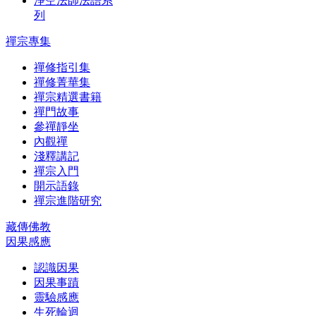
淨空法師法語系
列
禪宗專集
禪修指引集
禪修菁華集
禪宗精選書籍
禪門故事
參禪靜坐
內觀禪
淺釋講記
禪宗入門
開示語錄
禪宗進階研究
藏傳佛教
因果感應
認識因果
因果事蹟
靈驗感應
生死輪迴