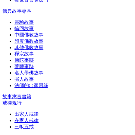
佛典故事專區
靈驗故事
輪回故事
中國佛教故事
印度佛教故事
其他佛教故事
禪宗故事
佛陀事跡
菩薩事跡
名人學佛故事
省人故事
法師的出家因緣
故事寓言書籍
戒律規行
出家人戒律
在家人戒律
三皈五戒