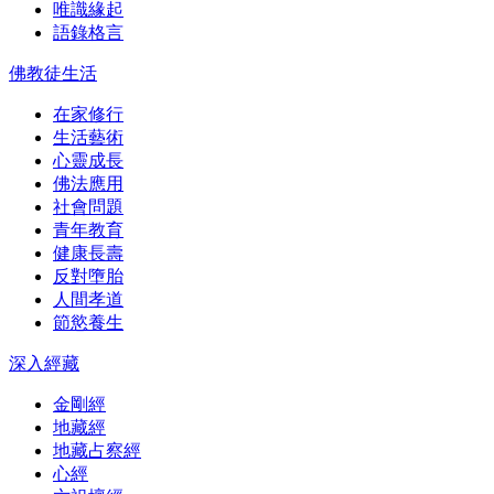
唯識緣起
語錄格言
佛教徒生活
在家修行
生活藝術
心靈成長
佛法應用
社會問題
青年教育
健康長壽
反對墮胎
人間孝道
節慾養生
深入經藏
金剛經
地藏經
地藏占察經
心經