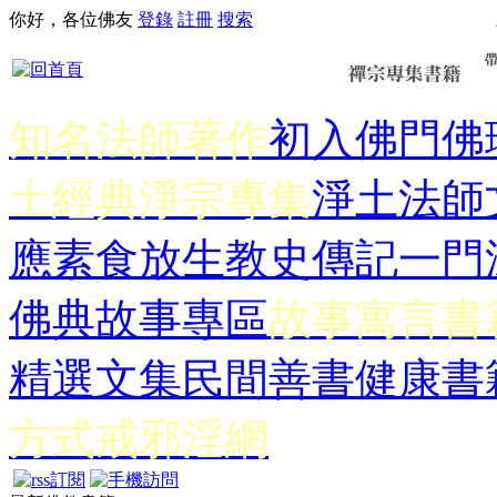
你好，各位佛友
登錄
註冊
搜索
知名法師著作
初入佛門
佛
土經典
淨宗專集
淨土法師
應
素食放生
教史傳記
一門
佛典故事專區
故事寓言書
精選文集
民間善書
健康書
方式
戒邪淫網