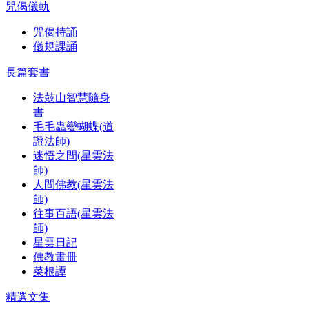
咒偈儀軌
咒偈持誦
儀規課誦
長篇套書
法鼓山智慧隨身
書
毛毛蟲變蝴蝶(道
證法師)
迷悟之間(星雲法
師)
人間佛教(星雲法
師)
往事百語(星雲法
師)
星雲日記
佛教畫冊
菜根譚
精選文集