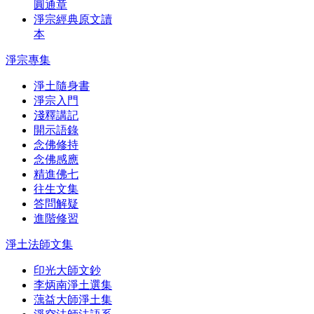
圓通章
淨宗經典原文讀
本
淨宗專集
淨土隨身書
淨宗入門
淺釋講記
開示語錄
念佛修持
念佛感應
精進佛七
往生文集
答問解疑
進階修習
淨土法師文集
印光大師文鈔
李炳南淨土選集
蕅益大師淨土集