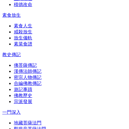
積德改命
素食放生
素食人生
戒殺放生
放生儀軌
素菜食譜
教史傳記
佛菩薩傳記
漢傳法師傳記
密宗人物傳記
合編佛教傳記
遊記事蹟
佛教歷史
宗派發展
一門深入
地藏菩薩法門
觀世音菩薩法門