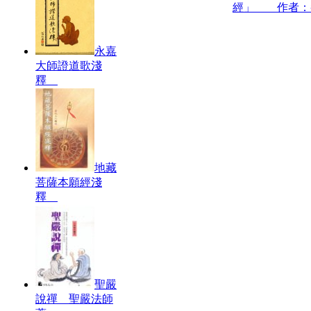
經」 作者：
永嘉
大師證道歌淺
釋
地藏
菩薩本願經淺
釋
聖嚴
說禪 聖嚴法師