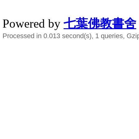
水晶
順正府大王公求道
Powered by
七葉佛教書舍
Processed in 0.013 second(s), 1 queries, Gzi
Smart EMS Slimming Muscle Trainer