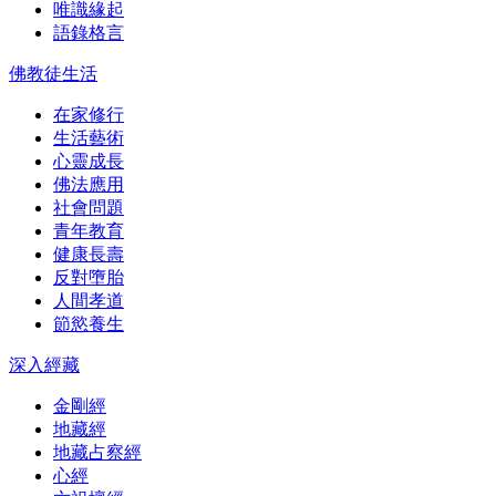
唯識緣起
語錄格言
佛教徒生活
在家修行
生活藝術
心靈成長
佛法應用
社會問題
青年教育
健康長壽
反對墮胎
人間孝道
節慾養生
深入經藏
金剛經
地藏經
地藏占察經
心經