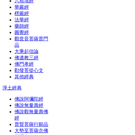
六祖壇經
華嚴經
楞嚴經
法華經
藥師經
圓覺經
觀世音菩薩普門
品
大乘起信論
佛遺教三經
佛門孝經
勸發菩提心文
其他經典
淨土經典
佛說阿彌陀經
佛說無量壽經
佛說觀無量壽佛
經
普賢菩薩行願品
大勢至菩薩念佛