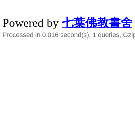
水晶
順正府大王公求道
Powered by
七葉佛教書舍
Processed in 0.016 second(s), 1 queries, Gzi
Smart EMS Slimming Muscle Trainer