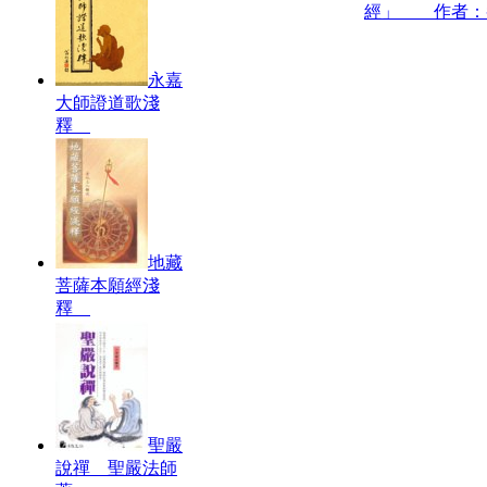
經」 作者：
永嘉
大師證道歌淺
釋
地藏
菩薩本願經淺
釋
聖嚴
說禪 聖嚴法師