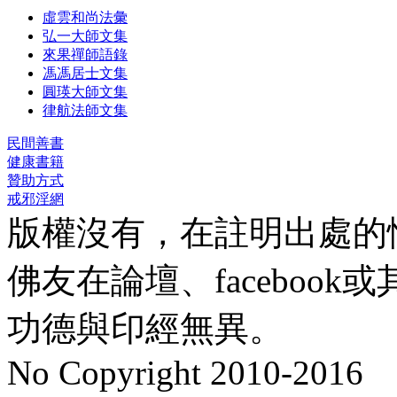
虛雲和尚法彙
弘一大師文集
來果禪師語錄
馮馮居士文集
圓瑛大師文集
律航法師文集
民間善書
健康書籍
贊助方式
戒邪淫網
版權沒有，在註明出處的
佛友在論壇、faceboo
功德與印經無異。
No Copyright 2010-2016