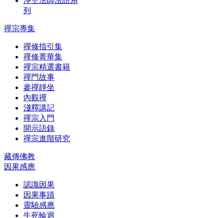
淨空法師法語系
列
禪宗專集
禪修指引集
禪修菁華集
禪宗精選書籍
禪門故事
參禪靜坐
內觀禪
淺釋講記
禪宗入門
開示語錄
禪宗進階研究
藏傳佛教
因果感應
認識因果
因果事蹟
靈驗感應
生死輪迴