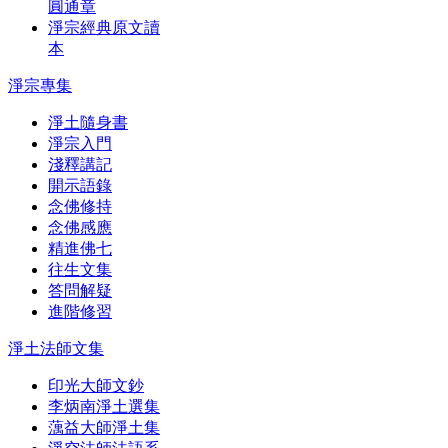
圓通章
淨宗經典原文讀
本
淨宗專集
淨土隨身書
淨宗入門
淺釋講記
開示語錄
念佛修持
念佛感應
精進佛七
往生文集
答問解疑
進階修習
淨土法師文集
印光大師文鈔
李炳南淨土選集
蕅益大師淨土集