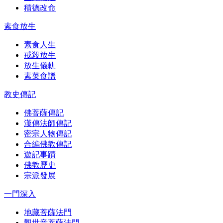
積德改命
素食放生
素食人生
戒殺放生
放生儀軌
素菜食譜
教史傳記
佛菩薩傳記
漢傳法師傳記
密宗人物傳記
合編佛教傳記
遊記事蹟
佛教歷史
宗派發展
一門深入
地藏菩薩法門
觀世音菩薩法門