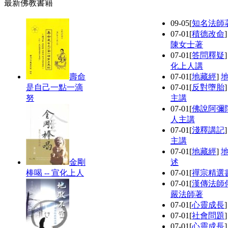
最新佛教書籍
09-05
[
知名法師
07-01
[
積德改命
陳女士著
07-01
[
答問釋疑
化上人講
壽命
07-01
[
地藏經
]
是自己一點一滴
07-01
[
反對墮胎
努
主講
07-01
[
佛說阿彌
人主講
07-01
[
淺釋講記
主講
07-01
[
地藏經
]
金剛
述
棒喝 -- 宣化上人
07-01
[
禪宗精選
07-01
[
漢傳法師
嚴法師著
07-01
[
心靈成長
07-01
[
社會問題
07-01
[
心靈成長