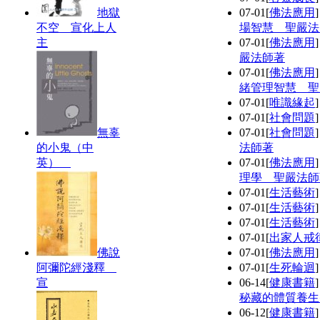
地獄
07-01
[
佛法應用
不空 宣化上人
場智慧 聖嚴法
主
07-01
[
佛法應用
嚴法師著
07-01
[
佛法應用
緒管理智慧 聖
07-01
[
唯識緣起
07-01
[
社會問題
無辜
07-01
[
社會問題
的小鬼（中
法師著
英）
07-01
[
佛法應用
理學 聖嚴法師
07-01
[
生活藝術
07-01
[
生活藝術
07-01
[
生活藝術
07-01
[
出家人戒
佛說
07-01
[
佛法應用
阿彌陀經淺釋
07-01
[
生死輪迴
宣
06-14
[
健康書籍
秘藏的體質養生
06-12
[
健康書籍