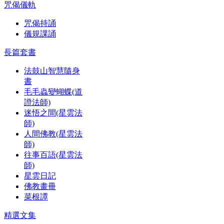
咒偈儀軌
咒偈持誦
儀規課誦
長篇套書
法鼓山智慧隨身
書
毛毛蟲變蝴蝶(道
證法師)
迷悟之間(星雲法
師)
人間佛教(星雲法
師)
往事百語(星雲法
師)
星雲日記
佛教畫冊
菜根譚
精選文集