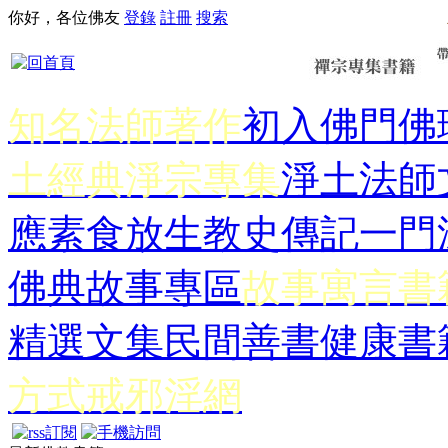
你好，各位佛友
登錄
註冊
搜索
知名法師著作
初入佛門
佛
土經典
淨宗專集
淨土法師
應
素食放生
教史傳記
一門
佛典故事專區
故事寓言書
精選文集
民間善書
健康書
方式
戒邪淫網