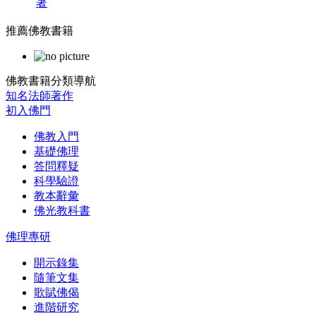
著
推薦佛教書籍
佛教書籍分類導航
知名法師著作
初入佛門
佛教入門
基礎佛理
答問釋疑
科學驗證
教本辭彙
佛光教科書
佛理專研
開示錄集
隨筆文集
歌賦佛偈
進階研究