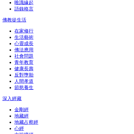
唯識緣起
語錄格言
佛教徒生活
在家修行
生活藝術
心靈成長
佛法應用
社會問題
青年教育
健康長壽
反對墮胎
人間孝道
節慾養生
深入經藏
金剛經
地藏經
地藏占察經
心經