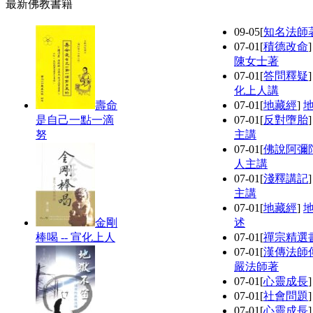
最新佛教書籍
09-05
[
知名法師
07-01
[
積德改命
陳女士著
07-01
[
答問釋疑
化上人講
壽命
07-01
[
地藏經
]
是自己一點一滴
07-01
[
反對墮胎
努
主講
07-01
[
佛說阿彌
人主講
07-01
[
淺釋講記
主講
07-01
[
地藏經
]
金剛
述
棒喝 -- 宣化上人
07-01
[
禪宗精選
07-01
[
漢傳法師
嚴法師著
07-01
[
心靈成長
07-01
[
社會問題
07-01
[
心靈成長