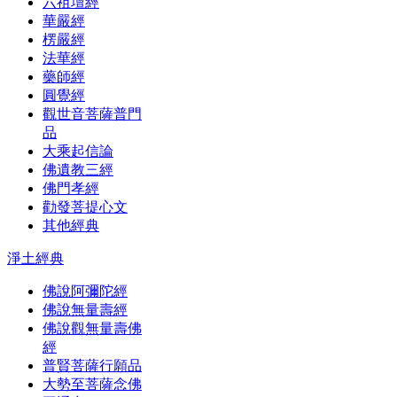
六祖壇經
華嚴經
楞嚴經
法華經
藥師經
圓覺經
觀世音菩薩普門
品
大乘起信論
佛遺教三經
佛門孝經
勸發菩提心文
其他經典
淨土經典
佛說阿彌陀經
佛說無量壽經
佛說觀無量壽佛
經
普賢菩薩行願品
大勢至菩薩念佛