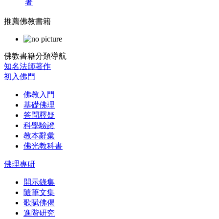
著
推薦佛教書籍
佛教書籍分類導航
知名法師著作
初入佛門
佛教入門
基礎佛理
答問釋疑
科學驗證
教本辭彙
佛光教科書
佛理專研
開示錄集
隨筆文集
歌賦佛偈
進階研究