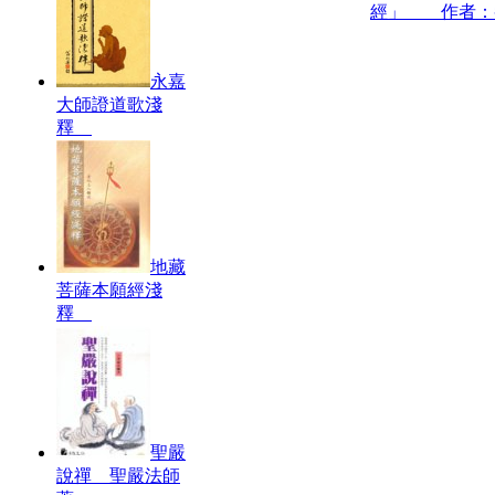
經」 作者：
永嘉
大師證道歌淺
釋
地藏
菩薩本願經淺
釋
聖嚴
說禪 聖嚴法師