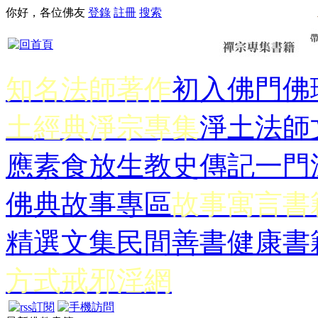
你好，各位佛友
登錄
註冊
搜索
知名法師著作
初入佛門
佛
土經典
淨宗專集
淨土法師
應
素食放生
教史傳記
一門
佛典故事專區
故事寓言書
精選文集
民間善書
健康書
方式
戒邪淫網