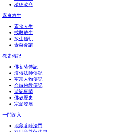
積德改命
素食放生
素食人生
戒殺放生
放生儀軌
素菜食譜
教史傳記
佛菩薩傳記
漢傳法師傳記
密宗人物傳記
合編佛教傳記
遊記事蹟
佛教歷史
宗派發展
一門深入
地藏菩薩法門
觀世音菩薩法門