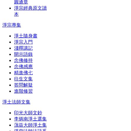
圓通章
淨宗經典原文讀
本
淨宗專集
淨土隨身書
淨宗入門
淺釋講記
開示語錄
念佛修持
念佛感應
精進佛七
往生文集
答問解疑
進階修習
淨土法師文集
印光大師文鈔
李炳南淨土選集
蕅益大師淨土集