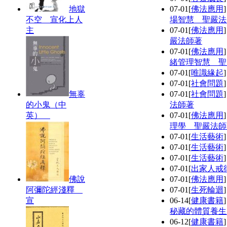
地獄
07-01
[
佛法應用
不空 宣化上人
場智慧 聖嚴法
主
07-01
[
佛法應用
嚴法師著
07-01
[
佛法應用
緒管理智慧 聖
07-01
[
唯識緣起
07-01
[
社會問題
無辜
07-01
[
社會問題
的小鬼（中
法師著
英）
07-01
[
佛法應用
理學 聖嚴法師
07-01
[
生活藝術
07-01
[
生活藝術
07-01
[
生活藝術
07-01
[
出家人戒
佛說
07-01
[
佛法應用
阿彌陀經淺釋
07-01
[
生死輪迴
宣
06-14
[
健康書籍
秘藏的體質養生
06-12
[
健康書籍