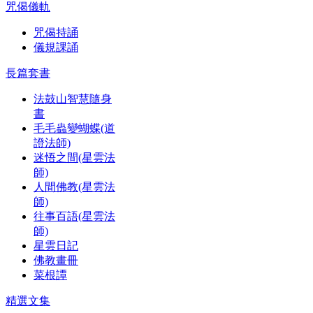
咒偈儀軌
咒偈持誦
儀規課誦
長篇套書
法鼓山智慧隨身
書
毛毛蟲變蝴蝶(道
證法師)
迷悟之間(星雲法
師)
人間佛教(星雲法
師)
往事百語(星雲法
師)
星雲日記
佛教畫冊
菜根譚
精選文集