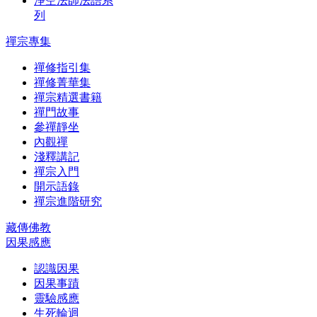
淨空法師法語系
列
禪宗專集
禪修指引集
禪修菁華集
禪宗精選書籍
禪門故事
參禪靜坐
內觀禪
淺釋講記
禪宗入門
開示語錄
禪宗進階研究
藏傳佛教
因果感應
認識因果
因果事蹟
靈驗感應
生死輪迴