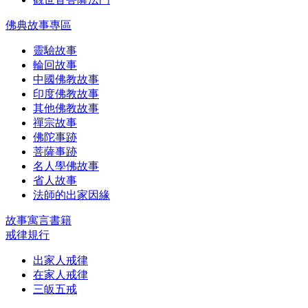
佛典故事專區
靈驗故事
輪回故事
中國佛教故事
印度佛教故事
其他佛教故事
禪宗故事
佛陀事跡
菩薩事跡
名人學佛故事
省人故事
法師的出家因緣
故事寓言書籍
戒律規行
出家人戒律
在家人戒律
三皈五戒