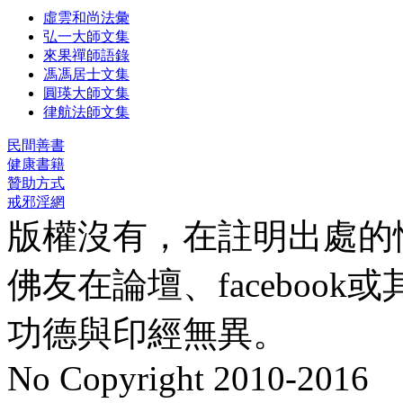
虛雲和尚法彙
弘一大師文集
來果禪師語錄
馮馮居士文集
圓瑛大師文集
律航法師文集
民間善書
健康書籍
贊助方式
戒邪淫網
版權沒有，在註明出處的
佛友在論壇、faceboo
功德與印經無異。
No Copyright 2010-2016