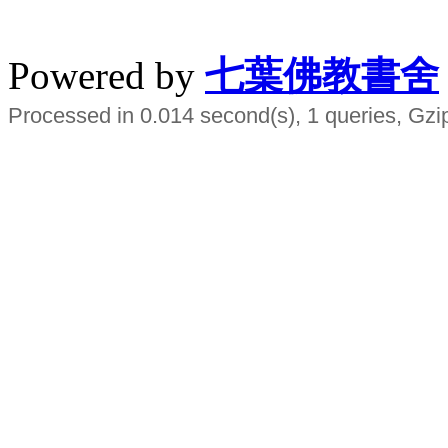
水晶
順正府大王公求道
Powered by
七葉佛教書舍
Processed in 0.014 second(s), 1 queries, Gzi
Smart EMS Slimming Muscle Trainer