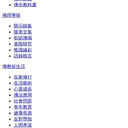
佛光教科書
佛理專研
開示錄集
隨筆文集
歌賦佛偈
進階研究
唯識緣起
語錄格言
佛教徒生活
在家修行
生活藝術
心靈成長
佛法應用
社會問題
青年教育
健康長壽
反對墮胎
人間孝道