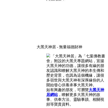
大黑天神居 - 無量福德財神
「大黑天神居」為「七葉佛教書
舍」附設的大黑天專題網站，宣揚
大黑天神的功德，讓很多有緣的朋
友認識和瞭解大黑天神的本生傳和
歷史背景，也因為這個機緣，讓很
多宿世與大黑天神有深厚緣份的人
開始發心供養承事大黑天神。
如有興趣的朋友，可瀏覽
大黑天神
居網站
，瞭解更多大黑天神的故
事、供奉方法、靈驗事蹟、相關視
頻等寶貴資料。