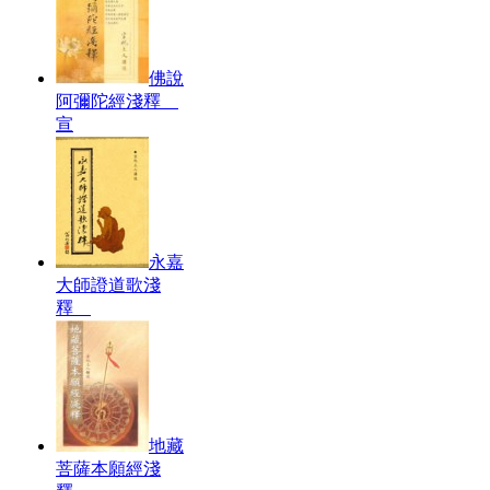
佛說
阿彌陀經淺釋
宣
永嘉
大師證道歌淺
釋
地藏
菩薩本願經淺