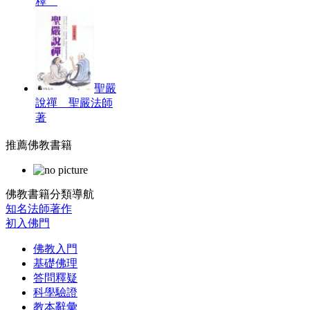
釋
聖嚴
說禪 聖嚴法師
著
推薦佛教書籍
佛教書籍分類導航
知名法師著作
初入佛門
佛教入門
基礎佛理
答問釋疑
科學驗證
教本辭彙