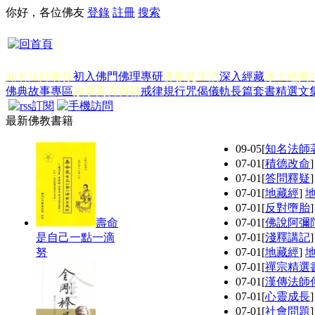
你好，各位佛友
登錄
註冊
搜索
知名法師著作
初入佛門
佛理專研
佛教徒生活
深入經藏
淨土經典
佛典故事專區
故事寓言書籍
戒律規行
咒偈儀軌
長篇套書
精選文
最新佛教書籍
09-05
[
知名法師
07-01
[
積德改命
07-01
[
答問釋疑
07-01
[
地藏經
]
07-01
[
反對墮胎
壽命
07-01
[
佛說阿彌
是自己一點一滴
07-01
[
淺釋講記
努
07-01
[
地藏經
]
07-01
[
禪宗精選
07-01
[
漢傳法師
07-01
[
心靈成長
07-01
[
社會問題