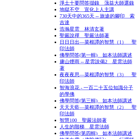
淨土十要問答擷錄 蕅益大師選錄
地獄不空 宣化上人主講
730天中的365天 -- 旅途的腳印 索
吉達
浩瀚星雲 林清玄著
聖嚴說禪 聖嚴法師著
日日日出—菜根譚的智慧（1） 聖
印法師
佛學問答(第一輯) 如本法師講述
廬山煙雨 -- 星雲說偈2 星雲法師
著
夜夜夜思—菜根譚的智慧（3） 聖
印法師
智海浪花 - 一百二十五位知識分子
的學佛
佛學問答(第三輯) 如本法師講述
天天天藍—菜根譚的智慧（2） 聖
印法師
智慧100 聖嚴法師著
人生的階梯 星雲法師
佛學問答(第四輯) 如本法師講述