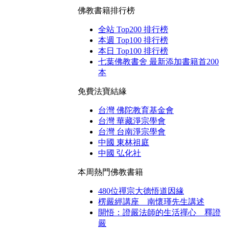
佛教書籍排行榜
全站 Top200 排行榜
本週 Top100 排行榜
本日 Top100 排行榜
七葉佛教書舍 最新添加書籍首200
本
免費法寶結緣
台灣 佛陀教育基金會
台灣 華藏淨宗學會
台灣 台南淨宗學會
中國 東林祖庭
中國 弘化社
本周熱門佛教書籍
480位禪宗大德悟道因緣
楞嚴經講座 南懷瑾先生講述
開悟：證嚴法師的生活禪心 釋證
嚴