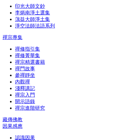
印光大師文鈔
李炳南淨土選集
蕅益大師淨土集
淨空法師法語系列
禪宗專集
禪修指引集
禪修菁華集
禪宗精選書籍
禪門故事
參禪靜坐
內觀禪
淺釋講記
禪宗入門
開示語錄
禪宗進階研究
藏傳佛教
因果感應
認識因果