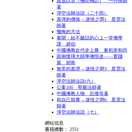
故道白雲（佛陀傳記） 一行禪師
著
淨空法師法語（二十四）
真理的價值 -- 迷悟之間1 星雲法
師著
懺悔的方法
看開：給不聽話的心上一堂佛學
課 趙伯
中國佛教近代史上冊 東初老和尚
跟南懷瑾大師學佛悟道——實踐
篇 胡衛
無常的真理 -- 迷悟之間3 星雲法
師著
淨空法師法語(六）
公案100 聖嚴法師著
中國佛教人物 呂徵等著
和自己競賽 -- 迷悟之間6 星雲法
師著
淨空法師法語（七）
網站信息
書籍總數： 2551