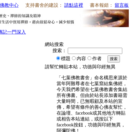
佛教中心
支持書舍的建設：
請點這裡
書本報錯：
留言板
傳記
一門深入
網站搜索
搜索：
標題
內容
作者
搜索
請幫忙轉貼本站，功德與印經無異
「七葉佛教書舍」命名構思來源於
當年阿難尊者在七葉窟結集佛經，
今天我們希望在七葉佛教書舍集結
所有佛書。但由於站長添加書籍需
大量時間，已無暇顧及本站的宣
傳，希望有條件的善心佛友幫忙，
在論壇、facebook或其他地方轉貼
或相告本站連結，或按以下
facebook按鈕，功德與印經無異，
阿彌陀佛！