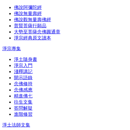
佛說阿彌陀經
佛說無量壽經
佛說觀無量壽佛經
普賢菩薩行願品
大勢至菩薩念佛圓通章
淨宗經典原文讀本
淨宗專集
淨土隨身書
淨宗入門
淺釋講記
開示語錄
念佛修持
念佛感應
精進佛七
往生文集
答問解疑
進階修習
淨土法師文集