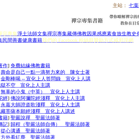
主站：
七葉
淨宗專集
淨土法師文集
禪宗專集
藏傳佛教
因果感應
素食放生
教史
集
民間善書
健康書籍
我們的 Facebook 粉絲群
贊助方式
戒邪淫網
著作
]
免費結緣佛教書籍
]
壽命是自己一點一滴努力來的 陳女士著
]
金剛棒喝 -- 宣化上人答問錄 宣化上人講
地獄不空 宣化上人主講
]
無辜的小鬼（中英） 宣化上人主講
陀經
]
佛說阿彌陀經淺釋 宣化上人主講
]
永嘉大師證道歌淺釋 宣化上人主講
地藏菩薩本願經淺釋 宣化上人講述
書籍
]
聖嚴說禪 聖嚴法師著
傳記
]
歸程（聖嚴法師自傳） 聖嚴法師著
]
從心溝通 聖嚴法師著
]
方外看紅塵 聖嚴法師著