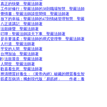
]
真正的快樂 聖嚴法師著
]
工作好修行：聖嚴法師的38則職場智慧 聖嚴法師
]
覺情書：聖嚴法師談世間情 聖嚴法師著
]
放下的幸福：聖嚴法師的47則情緒管理智慧 聖嚴
]
八正道講記 聖嚴法師著
]
法鼓鐘聲 聖嚴法師著
]
叮嚀：聖嚴法師談天下事 聖嚴法師著
]
是非要溫柔：聖嚴法師的禪式管理學 聖嚴法師著
]
人行道 聖嚴法師著
]
平安的人間 聖嚴法師著
]
台灣加油 聖嚴法師著
律
]
法鼓晨音 聖嚴法師著
]
人間世 聖嚴法師著
]
歡喜看生死 聖嚴法師著
]
辨清體質好養生：《黃帝內經》秘藏的體質養生智
]
筋柔百病消：獨創現代版「易筋經」 作者：養