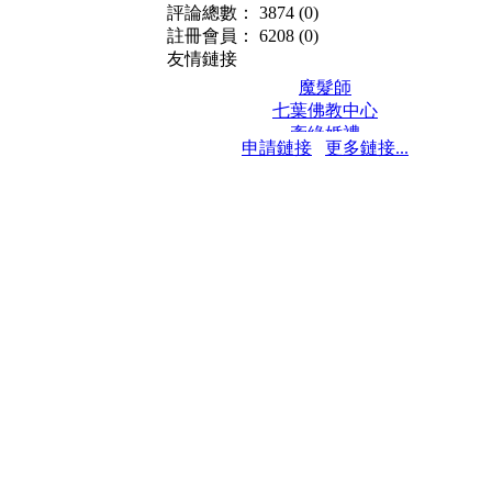
評論總數： 3874
(0)
註冊會員： 6208
(0)
友情鏈接
魔髮師
七葉佛教中心
牽緣婚禮
申請鏈接
更多鏈接...
保髮堂