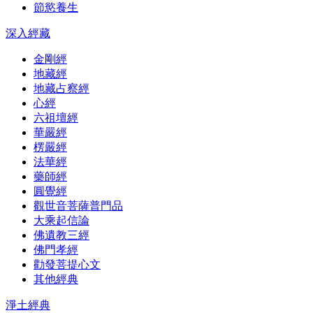
節慾養生
深入經藏
金剛經
地藏經
地藏占察經
心經
六祖壇經
華嚴經
楞嚴經
法華經
藥師經
圓覺經
觀世音菩薩普門品
大乘起信論
佛遺教三經
佛門孝經
勸發菩提心文
其他經典
淨土經典