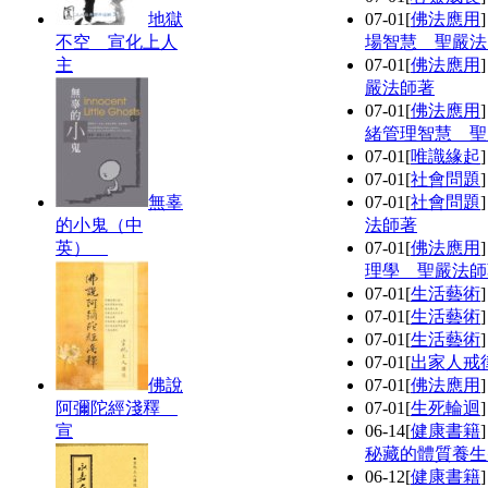
地獄
07-01
[
佛法應用
不空 宣化上人
場智慧 聖嚴法
主
07-01
[
佛法應用
嚴法師著
07-01
[
佛法應用
緒管理智慧 聖
07-01
[
唯識緣起
07-01
[
社會問題
無辜
07-01
[
社會問題
的小鬼（中
法師著
英）
07-01
[
佛法應用
理學 聖嚴法師
07-01
[
生活藝術
07-01
[
生活藝術
07-01
[
生活藝術
07-01
[
出家人戒
佛說
07-01
[
佛法應用
阿彌陀經淺釋
07-01
[
生死輪迴
宣
06-14
[
健康書籍
秘藏的體質養生
06-12
[
健康書籍