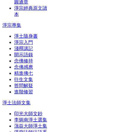
圓通章
淨宗經典原文讀
本
淨宗專集
淨土隨身書
淨宗入門
淺釋講記
開示語錄
念佛修持
念佛感應
精進佛七
往生文集
答問解疑
進階修習
淨土法師文集
印光大師文鈔
李炳南淨土選集
蕅益大師淨土集