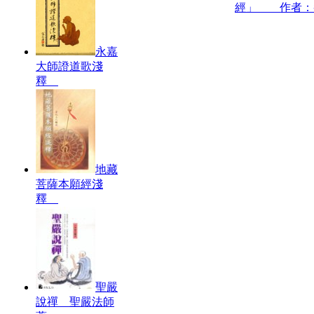
經」 作者：
永嘉
大師證道歌淺
釋
地藏
菩薩本願經淺
釋
聖嚴
說禪 聖嚴法師