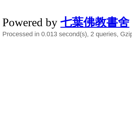
水晶
順正府大王公求道
Powered by
七葉佛教書舍
Processed in 0.013 second(s), 2 queries, Gzi
Smart EMS Slimming Muscle Trainer