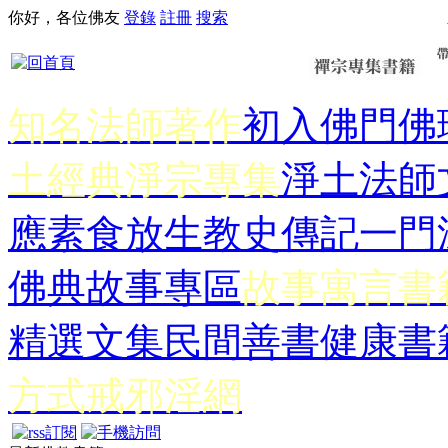
你好，各位佛友
登錄
註冊
搜索
知名法師著作
初入佛門
佛
土經典
淨宗專集
淨土法師
應
素食放生
教史傳記
一門
佛典故事專區
故事寓言書
精選文集
民間善書
健康書
方式
戒邪淫網