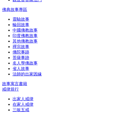
佛典故事專區
靈驗故事
輪回故事
中國佛教故事
印度佛教故事
其他佛教故事
禪宗故事
佛陀事跡
菩薩事跡
名人學佛故事
省人故事
法師的出家因緣
故事寓言書籍
戒律規行
出家人戒律
在家人戒律
三皈五戒