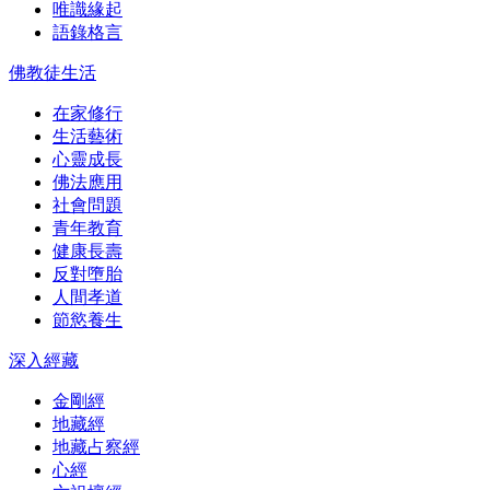
唯識緣起
語錄格言
佛教徒生活
在家修行
生活藝術
心靈成長
佛法應用
社會問題
青年教育
健康長壽
反對墮胎
人間孝道
節慾養生
深入經藏
金剛經
地藏經
地藏占察經
心經