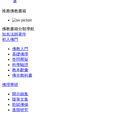
著
推薦佛教書籍
佛教書籍分類導航
知名法師著作
初入佛門
佛教入門
基礎佛理
答問釋疑
科學驗證
教本辭彙
佛光教科書
佛理專研
開示錄集
隨筆文集
歌賦佛偈
進階研究