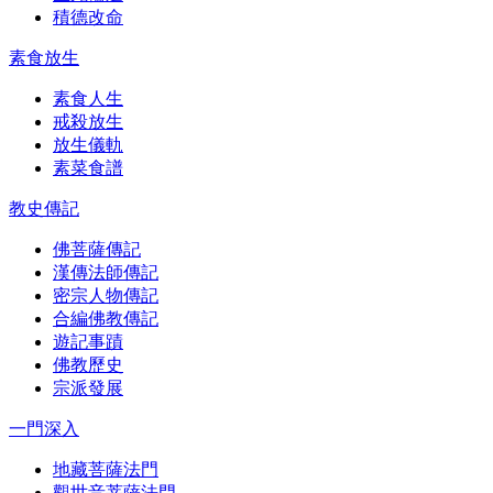
積德改命
素食放生
素食人生
戒殺放生
放生儀軌
素菜食譜
教史傳記
佛菩薩傳記
漢傳法師傳記
密宗人物傳記
合編佛教傳記
遊記事蹟
佛教歷史
宗派發展
一門深入
地藏菩薩法門
觀世音菩薩法門