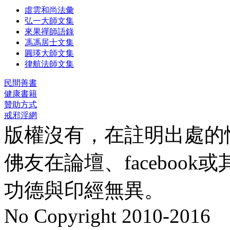
虛雲和尚法彙
弘一大師文集
來果禪師語錄
馮馮居士文集
圓瑛大師文集
律航法師文集
民間善書
健康書籍
贊助方式
戒邪淫網
版權沒有，在註明出處的
佛友在論壇、faceboo
功德與印經無異。
No Copyright 2010-2016