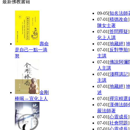
最新佛教書籍
09-05
[
知名法師
07-01
[
積德改命
陳女士著
07-01
[
答問釋疑
化上人講
壽命
07-01
[
地藏經
]
是自己一點一滴
07-01
[
反對墮胎
努
主講
07-01
[
佛說阿彌
人主講
07-01
[
淺釋講記
主講
07-01
[
地藏經
]
金剛
述
棒喝 -- 宣化上人
07-01
[
禪宗精選
07-01
[
漢傳法師
嚴法師著
07-01
[
心靈成長
07-01
[
社會問題
07-01
[
心靈成長