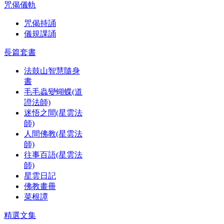
咒偈儀軌
咒偈持誦
儀規課誦
長篇套書
法鼓山智慧隨身
書
毛毛蟲變蝴蝶(道
證法師)
迷悟之間(星雲法
師)
人間佛教(星雲法
師)
往事百語(星雲法
師)
星雲日記
佛教畫冊
菜根譚
精選文集