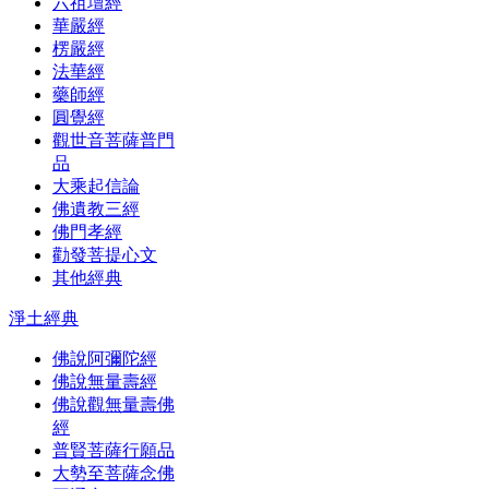
六祖壇經
華嚴經
楞嚴經
法華經
藥師經
圓覺經
觀世音菩薩普門
品
大乘起信論
佛遺教三經
佛門孝經
勸發菩提心文
其他經典
淨土經典
佛說阿彌陀經
佛說無量壽經
佛說觀無量壽佛
經
普賢菩薩行願品
大勢至菩薩念佛