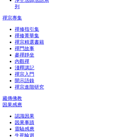
淨空法師法語系
列
禪宗專集
禪修指引集
禪修菁華集
禪宗精選書籍
禪門故事
參禪靜坐
內觀禪
淺釋講記
禪宗入門
開示語錄
禪宗進階研究
藏傳佛教
因果感應
認識因果
因果事蹟
靈驗感應
生死輪迴