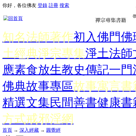
你好，各位佛友
登錄
註冊
搜索
知名法師著作
初入佛門
佛
土經典
淨宗專集
淨土法師
應
素食放生
教史傳記
一門
佛典故事專區
故事寓言書
精選文集
民間善書
健康書
方式
戒邪淫網
首頁
→
深入經藏
→
圓覺經