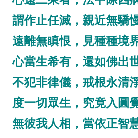
謂作止任滅，親近無驕
遠離無瞋恨，見種種境
心當生希有，還如佛出
不犯非律儀，戒根永清
度一切眾生，究竟入圓
無彼我人相，當依正智