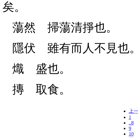
矣。
蕩然 掃蕩清掙也。
隱伏 雖有而人不見也
熾 盛也。
摶 取食。
上
1
..8
9
10