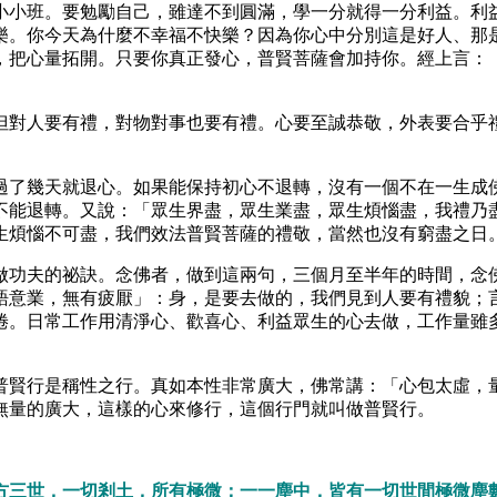
小小班。要勉勵自己，雖達不到圓滿，學一分就得一分利益。利
樂。你今天為什麼不幸福不快樂？因為你心中分別這是好人、那
，把心量拓開。只要你真正發心，普賢菩薩會加持你。經上言：
但對人要有禮，對物對事也要有禮。心要至誠恭敬，外表要合乎
過了幾天就退心。如果能保持初心不退轉，沒有一個不在一生成
不能退轉。又說：「眾生界盡，眾生業盡，眾生煩惱盡，我禮乃
生煩惱不可盡，我們效法普賢菩薩的禮敬，當然也沒有窮盡之日
做功夫的祕訣。念佛者，做到這兩句，三個月至半年的時間，念
語意業，無有疲厭」：身，是要去做的，我們見到人要有禮貌；
倦。日常工作用清淨心、歡喜心、利益眾生的心去做，工作量雖
普賢行是稱性之行。真如本性非常廣大，佛常講：「心包太虛，
無量的廣大，這樣的心來修行，這個行門就叫做普賢行。
方三世，一切剎土，所有極微；一一塵中，皆有一切世間極微塵