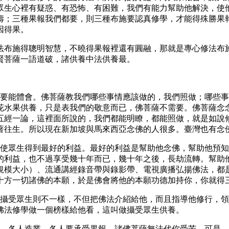
眾生心裡有疑惑、有恐怖、有困難，我們有能力幫助他解決，使
壽；三種果報我們都要，則三種布施要認真修學，才能得殊勝果
因得果。
法布施得聰明智慧，不曉得果報裡還有圓融，那就是專心修法布
賢菩薩一語道破，諸供養中法供養最。
，要能體會。佛菩薩教我們哪些事情應該做的，我們照做；哪些
花水果供養，只是表我們的敬意而已，佛菩薩不需要。佛菩薩念
五經一論，這裡面所說的，我們都能明瞭，都能照做，就是如說
著往生。所以現在新加坡與馬來西亞念佛的人很多。臺灣也有念
，使眾生得到最好的利益。最好的利益是幫助他念佛，幫助他預
的利益，也不過享受幾十年而已，幾十年之後，長劫流轉。幫助
規模大小）、流通講經錄音帶與錄影帶、電視廣播弘揚佛法，都
十方一切諸佛的本願，於是佛會將他的本願功德加持你，你就得
；攝受眾生則不一樣，不但把佛法介紹給他，而且指導他修行，
佛法修學做一個榜樣給他看，這叫做攝受眾生供養。
上，各人造業，各人要承受果報，諸佛菩薩無法代你受苦。可是