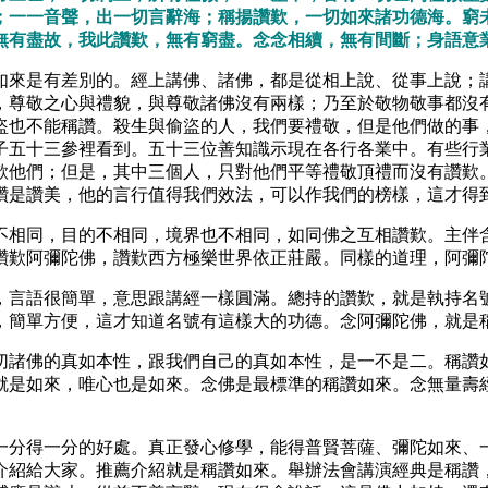
；一一音聲，出一切言辭海；稱揚讚歎，一切如來諸功德海。窮
無有盡故，我此讚歎，無有窮盡。念念相續，無有間斷；身語意
如來是有差別的。經上講佛、諸佛，都是從相上說、從事上說；
，尊敬之心與禮貌，與尊敬諸佛沒有兩樣；乃至於敬物敬事都沒
盜也不能稱讚。殺生與偷盜的人，我們要禮敬，但是他們做的事
子五十三參裡看到。五十三位善知識示現在各行各業中。有些行
歎他們；但是，其中三個人，只對他們平等禮敬頂禮而沒有讚歎
讚是讚美，他的言行值得我們效法，可以作我們的榜樣，這才得
不相同，目的不相同，境界也不相同，如同佛之互相讚歎。主伴
讚歎阿彌陀佛，讚歎西方極樂世界依正莊嚴。同樣的道理，阿彌
，言語很簡單，意思跟講經一樣圓滿。總持的讚歎，就是執持名
，簡單方便，這才知道名號有這樣大的功德。念阿彌陀佛，就是
切諸佛的真如本性，跟我們自己的真如本性，是一不是二。稱讚
就是如來，唯心也是如來。念佛是最標準的稱讚如來。念無量壽
一分得一分的好處。真正發心修學，能得普賢菩薩、彌陀如來、
介紹給大家。推薦介紹就是稱讚如來。舉辦法會講演經典是稱讚