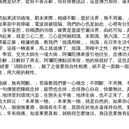
感應是辯才。從前不善言辭，現在很會說話，這是佛力加持。還
切如來諸功德海。窮未來際，相續不斷；盡於法界，無不周遍。
如果當中有障礙，電波就被阻隔。我們的心也是如此，心裡有分
、沒有妄想，你稱讚的功德，確實是盡虛空遍法界。由此可知，
納起來，就是三心二意。三心是阿賴耶識、末那識、第六識。二
楞嚴正脈，根據經義，教我們「捨識用根」。捨識，在日常生活
聞，這樣一轉過來，馬上就成佛了。捨識，用根中之性；根中之
、學習。交光大師生一場大病，阿彌陀佛來接引他往生。念佛功
註解，註解好了再去。阿彌陀佛點頭准假，他的病就好了。這也
聽經要「消歸自性」，聽了之後要與自性相應，絕不是一面聽一面
性，用六根的根性。
相續，無有間斷。」菩薩教我們要一心稱念；不間斷、不夾雜、
一句佛號把睡眠念掉，疲勞也念掉，念得身心自在，快樂無比。
，地球受到環境污染，生態失去平衡，地球生病，也不正常了。
祖大師云：「本來無一物。」本來無一物，就是自然的。如果你
的人，個個無量壽，個個長生不老，原因在於他永遠保持自然。
人，常有病痛。知道事實真相，就曉得怎麼做法。身語意業無有