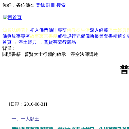
你好，各位佛友
登錄
註冊
搜索
知名法師著作
初入佛門
佛理專研
佛教徒生活
深入經藏
淨土經典
佛典故事專區
故事寓言書籍
戒律規行
咒偈儀軌
長篇套書
精選文
首頁
→
淨土經典
→
普賢菩薩行願品
背景：
閱讀書籍 - 普賢大士行願的啟示 淨空法師講述
普
[日期：2010-08-31]
一、十大願王