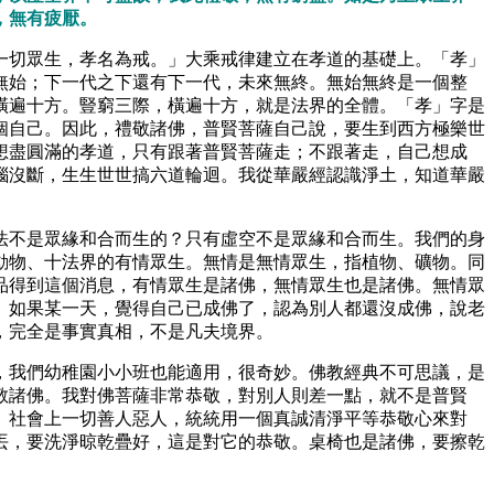
，無有疲厭。
一切眾生，孝名為戒。」大乘戒律建立在孝道的基礎上。「孝」
無始；下一代之下還有下一代，未來無終。無始無終是一個整
橫遍十方。豎窮三際，橫遍十方，就是法界的全體。「孝」字是
個自己。因此，禮敬諸佛，普賢菩薩自己說，要生到西方極樂世
想盡圓滿的孝道，只有跟著普賢菩薩走；不跟著走，自己想成
惱沒斷，生生世世搞六道輪迴。我從華嚴經認識淨土，知道華嚴
法不是眾緣和合而生的？只有虛空不是眾緣和合而生。我們的身
動物、十法界的有情眾生。無情是無情眾生，指植物、礦物。同
品得到這個消息，有情眾生是諸佛，無情眾生也是諸佛。無情眾
。如果某一天，覺得自己已成佛了，認為別人都還沒成佛，說老
，完全是事實真相，不是凡夫境界。
，我們幼稚園小小班也能適用，很奇妙。佛教經典不可思議，是
敬諸佛。我對佛菩薩非常恭敬，對別人則差一點，就不是普賢
、社會上一切善人惡人，統統用一個真誠清淨平等恭敬心來對
丟，要洗淨晾乾疊好，這是對它的恭敬。桌椅也是諸佛，要擦乾
。