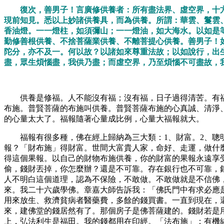
復次，善男子！言廣修供養者：所有盡法界、虛空界，十
現前知見。悉以上妙諸供養具，而為供養。所謂：華雲、鬘雲
香油燈。一一燈柱，如須彌山；一一燈油，如大海水。以如是
勤修善根供養、不捨菩薩業供養、不離菩提心供養。善男子！
陀分，亦不及一。何以故？以諸如來尊重法故；以如說行，出
盡，眾生煩惱盡，我供乃盡；而虛空界，乃至煩惱不可盡故，
供養是修福。人不能沒有福；沒有福，日子過得清苦。有
布施。普賢菩薩的布施叫供養。普賢菩薩布施的心真誠、清淨
的心量太大了。福報隨著心量成比例，心量大福報就大。
福報有很多種，佛在經上歸納為三大類：
1、財富。2、
報？「財布施」得財富。世間大富貴人家，命好、走運，做什
得這個果報。以自己的財物布施供養，你的財富的果報永遠享
偷，錢財丟掉，你怎麼辦？還是不可靠。存在銀行也不可靠，
人不明白這個道理，認為不保險，不敢做。不敢做就是不信佛
來。我二十六歲學佛。章嘉大師告訴我：「佛氏門中有求必應
用來放生、救濟貧病者醫藥費，多餘的錢買書。一直到現在，
來，建佛堂的錢居然有了。那個房子是佛菩薩建的。錢財若是
上，弘法利生是福田。我的錢都用在印經。「法布施」：有機