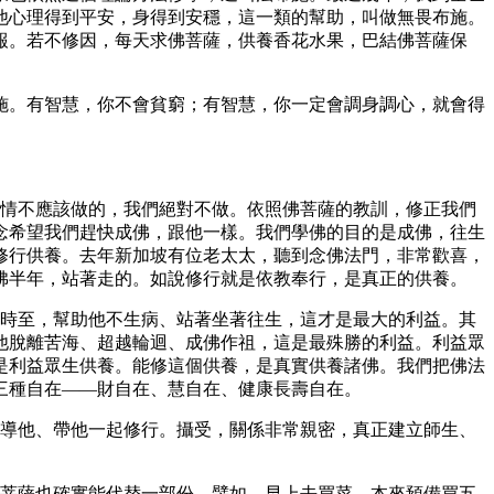
他心理得到平安，身得到安穩，這一類的幫助，叫做無畏布施。
報。若不修因，每天求佛菩薩，供養香花水果，巴結佛菩薩保
施。有智慧，你不會貧窮；有智慧，你一定會調身調心，就會得
事情不應該做的，我們絕對不做。依照佛菩薩的教訓，修正我們
念希望我們趕快成佛，跟他一樣。我們學佛的目的是成佛，往生
修行供養。去年新加坡有位老太太，聽到念佛法門，非常歡喜，
佛半年，站著走的。如說修行就是依教奉行，是真正的供養。
知時至，幫助他不生病、站著坐著往生，這才是最大的利益。其
他脫離苦海、超越輪迴、成佛作祖，這是最殊勝的利益。利益眾
是利益眾生供養。能修這個供養，是真實供養諸佛。我們把佛法
三種自在——財自在、慧自在、健康長壽自在。
領導他、帶他一起修行。攝受，關係非常親密，真正建立師生、
，菩薩也確實能代替一部份。譬如，早上去買菜，本來預備買五