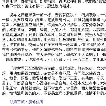
阿彌陀佛，都是稱讚。如是稱讚，得佛威神加持，我們現前的
句也不會說；善法有辯才，惡法沒有辯才。
境界之廣也跟前一願一樣。普賢菩薩說：「稱揚讚歎，一
一樣，只要沒有高山障礙，電波發射出去，距離就無量無邊；
範圍，不能盡虛空遍法界。假如你的心很清淨，沒有分別執著
們，權教菩薩、聲聞、緣覺、六道凡夫，都是用八識。八識歸
的是真如本性；只要用真心本性，決定周遍法界。交光大師註
見，耳朵聽是用耳識聽，用六識；他教我們用見性見、用聞性
意，沒有曲解。交光大師在序文裡說一段故事，值得我們警惕
有說出佛的本意。他向阿彌陀佛告假，想留在世間把楞嚴重新
我們用的是什麼心。古大德告訴我們，學佛的兩大原則：
1、
「轉識成智」；也就是說，不用八識，不用三心二意，要用真
「虛空界乃至煩惱無有盡故，我此讚歎，無有窮盡。念念
煩。用功如果得力如法，確實是不疲不厭。有同修念佛得力，
想、執著、煩惱，體質發生變化，變成不正常、有毛病。今天
常了。什麼是自然？心裡沒有事是自然。心裡本來沒有事，六
非常正常，身體就健康、就不會生病，會長壽。西方極樂世界
的。性情溫和善良的人，不容易生病；脾氣暴躁、性情不好的
◎第三願：廣修供養