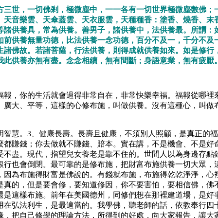
方三世，一切佛剎，極微塵中，一一各有一切世界極微塵數佛；
、天音樂雲、天傘蓋雲、天衣服雲，天種種香：塗香、燒香、末
等諸供養具，常為供養。善男子，諸供養中，法供養最。所謂：
如前供養無量功德，比法供養一念功德，百分不及一，千分不及
生諸佛故。若諸菩薩，行法供養，則得成就供養如來。如是修行
我此供養亦無有盡。念念相續，無有間斷；身語意業，無有疲厭
福報，你的生活就會過得非常自在，非常快樂幸福。福報從哪裡
、廣大、平等，這樣的心修布施，叫做供養。沒有這種心，叫做
聰明智慧。3、健康長壽。長壽且健康，不須別人照顧，是真正的
麼都賺錢；你去做就不賺錢、賠本。實在講，不是機會、不是好
受不盡。現代，指望兒女養老是靠不住的。世間人以為身邊存點
銀行也會倒閉。最可靠的是修布施，把財富布施供養一切大眾，
，因為布施得財富是佛說的。有錢就布施，布施得乾乾淨淨，心
是真的，但是要會修，要知道修因，你不要害怕，要相信佛，佛
還是這樣布施。前年在美國德州，同修們想在那裡建道場，是好
用在弘法利生，是最適當的。我學佛，聽老師的話，依教奉行四
緣，把自己修學的理論方法，所得到的好處，向大家報告，讓大