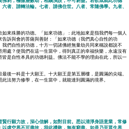
說佛剎，極微塵數劫，相續演設，不可窮盡。若欲成就此功德
。六者、請轉法輪。七者、請佛住世。八者、常隨佛學。九者、
歎如來殊勝的功德。「如來功德」：此地如來是指我們每一個人
來告訴與會的菩薩與善財：「如來功德（我們真心自性的功
。我們自性的功德，十方一切諸佛經無量劫共同來稱說都說不
些用處？使我們在這一生當中，得到真正的幸福快樂，永遠沒有
些皆是自性本具的功德利益。佛法不能不學的理由在此，所以一
目最後一科是十大願王。十大願王是第五層樓，是圓滿的尖端。
照此法努力修學，在一生當中，就能達到圓滿的境界。
普賢行願力故，深心信解，如對目前。悉以清淨身語意業，常修
；以虛空界不可盡故，我此禮敬，無有窮盡。如是乃至眾生界