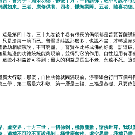
財言：善男子！如來功德，假使十方，一切諸佛，經不可說不可
稱讚如來。三者、廣修供養。四者、懺悔業障。五者、隨喜功德
。這是第四十卷。三十九卷後半卷有很長的偈頌都是普賢菩薩讚
，只是滄海一滴而已。普賢菩薩說那麼多，也說不盡，才轉過頭
塵數劫相續演說，不可窮盡。」普賢在此將成佛的好處一語道破
無量無邊的功德統統能夠現前，並得到它的作用。自性起用有哪
，這些小利益皆可得到；最大的利益是長生不老、永遠不死。這
種廣大行願，那麼，自性功德就圓滿現前。淨宗學會行門五個科
慧三學，第二層是六和敬，第一層是三福。三福是基礎。只要依
界、虛空界，十方三世，一切佛剎，極微塵數，諸佛世尊。我以
身，遍禮不可說不可說佛剎，極微塵數佛。虛空界盡，我禮乃盡