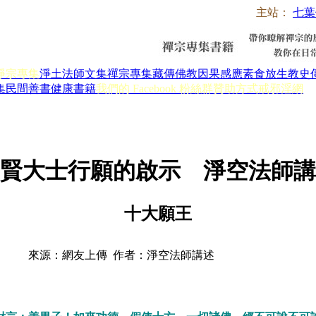
主站：
七葉
淨宗專集
淨土法師文集
禪宗專集
藏傳佛教
因果感應
素食放生
教史
集
民間善書
健康書籍
我們的 Facebook 粉絲群
贊助方式
戒邪淫網
賢大士行願的啟示 淨空法師講
十大願王
來源：網友上傳 作者：淨空法師講述