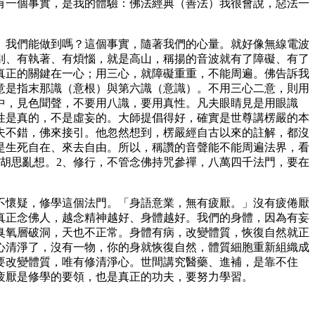
有一個事實，是我的體驗：佛法經典（善法）我很會說，惡法一
」我們能做到嗎？這個事實，隨著我們的心量。就好像無線電波
別、有執著、有煩惱，就是高山，稱揚的音波就有了障礙、有了
真正的關鍵在一心；用三心，就障礙重重，不能周遍。佛告訴我
意是指末那識（意根）與第六識（意識）。不用三心二意，則用
中，見色聞聲，不要用八識，要用真性。凡夫眼睛見是用眼識
性是真的，不是虛妄的。大師提倡得好，確實是世尊講楞嚴的本
夫不錯，佛來接引。他忽然想到，楞嚴經自古以來的註解，都沒
是生死自在、來去自由。所以，稱讚的音聲能不能周遍法界，看
胡思亂想。2、修行，不管念佛持咒參禪，八萬四千法門，要在
不懷疑，修學這個法門。「身語意業，無有疲厭。」沒有疲倦厭
真正念佛人，越念精神越好、身體越好。我們的身體，因為有妄
臭氧層破洞，天也不正常。身體有病，改變體質，恢復自然就正
心清淨了，沒有一物，你的身就恢復自然，體質細胞重新組織成
要改變體質，唯有修清淨心。世間講究醫藥、進補，是靠不住
疲厭是修學的要領，也是真正的功夫，要努力學習。