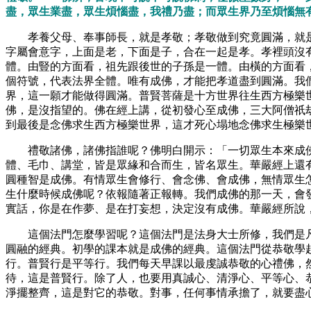
盡，眾生業盡，眾生煩惱盡，我禮乃盡；而眾生界乃至煩惱無
孝養父母、奉事師長，就是孝敬；孝敬做到究竟圓滿，就
字屬會意字，上面是老，下面是子，合在一起是孝。孝裡頭沒
體。由豎的方面看，祖先跟後世的子孫是一體。由橫的方面看
個符號，代表法界全體。唯有成佛，才能把孝道盡到圓滿。我
界，這一願才能做得圓滿。普賢菩薩是十方世界往生西方極樂
佛，是沒指望的。佛在經上講，從初發心至成佛，三大阿僧祇
到最後是念佛求生西方極樂世界，這才死心塌地念佛求生極樂
禮敬諸佛，諸佛指誰呢？佛明白開示：「一切眾生本來成
體、毛巾、講堂，皆是眾緣和合而生，皆名眾生。華嚴經上還
圓種智是成佛。有情眾生會修行、會念佛、會成佛，無情眾生
生什麼時候成佛呢？依報隨著正報轉。我們成佛的那一天，會
實話，你是在作夢、是在打妄想，決定沒有成佛。華嚴經所說
這個法門怎麼學習呢？這個法門是法身大士所修，我們是
圓融的經典。初學的課本就是成佛的經典。這個法門從恭敬學
行。普賢行是平等行。我們每天早課以最虔誠恭敬的心禮佛，
待，這是普賢行。除了人，也要用真誠心、清淨心、平等心、
淨擺整齊，這是對它的恭敬。對事，任何事情承擔了，就要盡