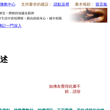
佛教中心
支持書舍的建設：
請點這裡
書本報錯：
留言板
傳記
一門深入
述
如佛友覺得此書不
錯，請按