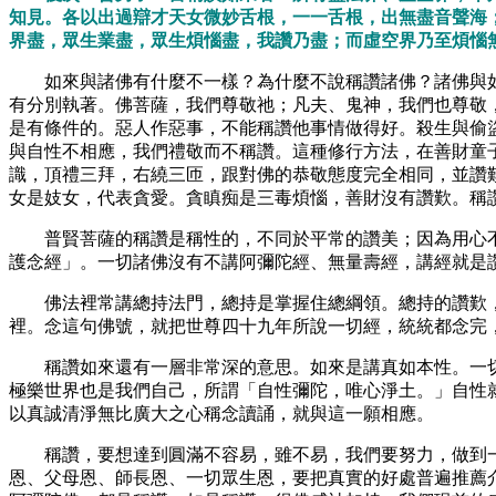
知見。各以出過辯才天女微妙舌根，一一舌根，出無盡音聲海
界盡，眾生業盡，眾生煩惱盡，我讚乃盡；而虛空界乃至煩惱
如來與諸佛有什麼不一樣？為什麼不說稱讚諸佛？諸佛與
有分別執著。佛菩薩，我們尊敬祂；凡夫、鬼神，我們也尊敬
是有條件的。惡人作惡事，不能稱讚他事情做得好。殺生與偷
與自性不相應，我們禮敬而不稱讚。這種修行方法，在善財童
識，頂禮三拜，右繞三匝，跟對佛的恭敬態度完全相同，並讚
女是妓女，代表貪愛。貪瞋痴是三毒煩惱，善財沒有讚歎。稱
普賢菩薩的稱讚是稱性的，不同於平常的讚美；因為用心
護念經」。一切諸佛沒有不講阿彌陀經、無量壽經，講經就是
佛法裡常講總持法門，總持是掌握住總綱領。總持的讚歎
裡。念這句佛號，就把世尊四十九年所說一切經，統統都念完
稱讚如來還有一層非常深的意思。如來是講真如本性。一
極樂世界也是我們自己，所謂「自性彌陀，唯心淨土。」自性
以真誠清淨無比廣大之心稱念讀誦，就與這一願相應。
稱讚，要想達到圓滿不容易，雖不易，我們要努力，做到
恩、父母恩、師長恩、一切眾生恩，要把真實的好處普遍推薦