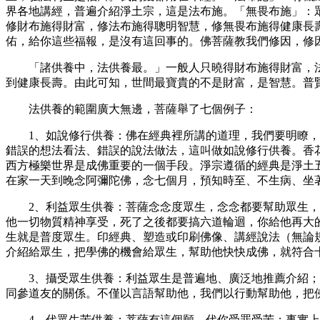
界各地講經，普遍介紹淨土宗，這是法布施。「無畏布施」：
修財布施得財富，修法布施得聰明智慧，修無畏布施得健康長
佑，給你這些福報，是沒有這回事的。佛菩薩教我們修因，修
「諸供養中，法供養最。」一般人只曉得財布施得財富，
到健康長壽。由此可知，世間最寶貴的不是財富，是智慧。普
法供養的範圍廣大無邊，菩薩舉了七個例子：
1、如說修行供養：佛在經典裡所講的道理，我們要明瞭
錯誤的想法看法、錯誤的說法做法，這叫做如說修行供養。香
西方極樂世界是成佛重要的一個手段。淨宗遵循的經典是淨土
在家一天到晚念阿彌陀佛，念七個月，預知時至、不生病、坐
2、利益眾生供養：菩薩念念度眾生，念念都要幫助眾生
他一切物質精神享受，死了之後都要搞六道輪迴，你給他再大
生就是普度眾生。印經典、塑造或印刷佛像、講經說法（無論
介紹給眾生，把學佛的機會給眾生，幫助他快快成佛，就符合
3、攝受眾生供養：利益眾生是普遍地、廣泛地推薦介紹
同參道友的關係。不僅以言語幫助他，我們以行動幫助他，把
4、代眾生苦供養：菩薩有這個願，代你受罪受苦；事實