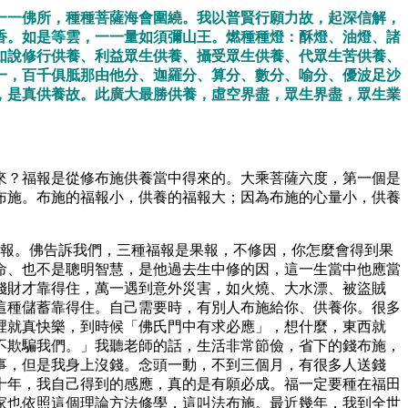
一一佛所，種種菩薩海會圍繞。我以普賢行願力故，起深信解，
香。如是等雲，一一量如須彌山王。燃種種燈：酥燈、油燈、諸
如說修行供養、利益眾生供養、攝受眾生供養、代眾生苦供養、
一，百千俱胝那由他分、迦羅分、算分、數分、喻分、優波足沙
，是真供養故。此廣大最勝供養，虛空界盡，眾生界盡，眾生業
。
來？福報是從修布施供養當中得來的。大乘菩薩六度，第一個是
布施。布施的福報小，供養的福報大；因為布施的心量小，供養
福報。佛告訴我們，三種福報是果報，不修因，你怎麼會得到果
命、也不是聰明智慧，是他過去生中修的因，這一生當中他應當
錢財才靠得住，萬一遇到意外災害，如火燒、大水漂、被盜賊
這種儲蓄靠得住。自己需要時，有別人布施給你、供養你。很多
裡就真快樂，到時候「佛氏門中有求必應」，想什麼，東西就
不欺騙我們。」我聽老師的話，生活非常節儉，省下的錢布施，
事，但是我身上沒錢。念頭一動，不到三個月，有很多人送錢
十年，我自己得到的感應，真的是有願必成。福一定要種在福田
家也依照這個理論方法修學，這叫法布施。最近幾年，我到全世