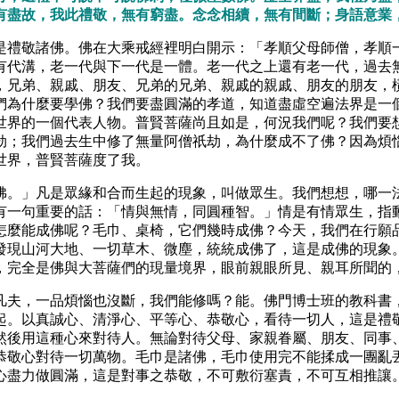
有盡故，我此禮敬，無有窮盡。念念相續，無有間斷；身語意業
是禮敬諸佛。佛在大乘戒經裡明白開示：「孝順父母師僧，孝順
有代溝，老一代與下一代是一體。老一代之上還有老一代，過去
，兄弟、親戚、朋友、兄弟的兄弟、親戚的親戚、朋友的朋友，
們為什麼要學佛？我們要盡圓滿的孝道，知道盡虛空遍法界是一
世界的一個代表人物。普賢菩薩尚且如是，何況我們呢？我們要
劫；我們過去生中修了無量阿僧祇劫，為什麼成不了佛？因為煩
世界，普賢菩薩度了我。
佛。」凡是眾緣和合而生起的現象，叫做眾生。我們想想，哪一
有一句重要的話：「情與無情，同圓種智。」情是有情眾生，指
怎麼能成佛呢？毛巾、桌椅，它們幾時成佛？今天，我們在行願
發現山河大地、一切草木、微塵，統統成佛了，這是成佛的現象
，完全是佛與大菩薩們的現量境界，眼前親眼所見、親耳所聞的
凡夫，一品煩惱也沒斷，我們能修嗎？能。佛門博士班的教科書
起。以真誠心、清淨心、平等心、恭敬心，看待一切人，這是禮
然後用這種心來對待人。無論對待父母、家親眷屬、朋友、同事
恭敬心對待一切萬物。毛巾是諸佛，毛巾使用完不能揉成一團亂
心盡力做圓滿，這是對事之恭敬，不可敷衍塞責，不可互相推讓