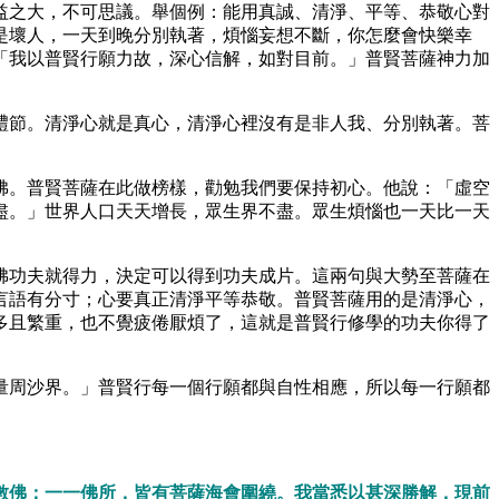
益之大，不可思議。舉個例：能用真誠、清淨、平等、恭敬心對
是壞人，一天到晚分別執著，煩惱妄想不斷，你怎麼會快樂幸
「我以普賢行願力故，深心信解，如對目前。」普賢菩薩神力加
禮節。清淨心就是真心，清淨心裡沒有是非人我、分別執著。菩
佛。普賢菩薩在此做榜樣，勸勉我們要保持初心。他說：「虛空
盡。」世界人口天天增長，眾生界不盡。眾生煩惱也一天比一天
。
佛功夫就得力，決定可以得到功夫成片。這兩句與大勢至菩薩在
言語有分寸；心要真正清淨平等恭敬。普賢菩薩用的是清淨心，
多且繁重，也不覺疲倦厭煩了，這就是普賢行修學的功夫你得了
量周沙界。」普賢行每一個行願都與自性相應，所以每一行願都
數佛；一一佛所，皆有菩薩海會圍繞。我當悉以甚深勝解，現前