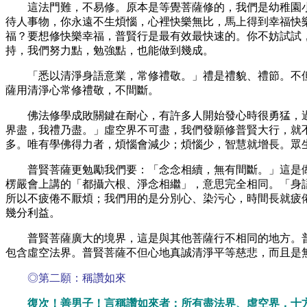
這法門難，不易修。原本是等覺菩薩修的，我們是幼稚園
待人事物，你永遠不生煩惱，心裡快樂無比，馬上得到幸福快
福？要想修快樂幸福，普賢行是最有效最快速的。你不妨試試
持，我們努力點，勉強點，也能做到幾成。
「悉以清淨身語意業，常修禮敬。」禮是禮貌、禮節。不
薩用清淨心常修禮敬，不間斷。
佛法修學成敗關鍵在耐心，有許多人開始發心時很勇猛，
界盡，我禮乃盡。」虛空界不可盡，我們發願修普賢大行，就
多。唯有學佛得力者，煩惱會減少；煩惱少，智慧就增長。眾
普賢菩薩更勉勵我們要：「念念相續，無有間斷。」這是
楞嚴會上講的「都攝六根、淨念相繼」，意思完全相同。「身
所以不疲倦不厭煩；我們用的是分別心、染污心，時間長就疲
幾分利益。
普賢菩薩廣大的境界，這是與其他菩薩行不相同的地方。
包含虛空法界。普賢菩薩不但心地真誠清淨平等慈悲，而且是
◎第二願：稱讚如來
復次！善男子！言稱讚如來者：所有盡法界、虛空界，十