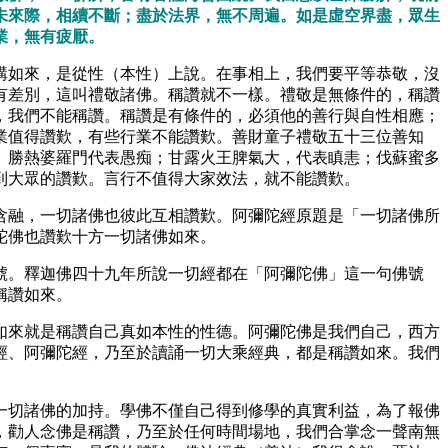
未來際，相續不斷；盡於法界，無不周遍。如是虛空界盡，眾生
業，無有疲厭。
講如來，是從性（本性）上說。在事相上，我們要平等恭敬，沒
有差別，這叫禮敬諸佛。稱讚就不一樣。禮敬是無條件的，稱讚
，我們不能稱讚。稱讚是有條件的，必須他的善行與自性相應；
業值得讚歎，有些行業不能讚歎。善財童子禮敬五十三位善知
。勝熱婆羅門代表愚痴；甘露火王脾氣大，代表瞋恚；伐蘇蜜多
到大眾的讚歎。言行不值得大家效法，就不能讚歎。
含融，一切諸佛也彼此互相讚歎。阿彌陀經原題是「一切諸佛所
陀佛也讚歎十方一切諸佛如來。
號。釋迦佛四十九年所說一切經都在「阿彌陀佛」這一句佛號
稱讚如來。
如來就是稱讚自己真如本性的性德。阿彌陀佛是我們自己，西方
經、阿彌陀經，乃至於讀誦一切大乘經典，都是稱讚如來。我們
一切諸佛的加持。學佛不僅自己得到修學的真實利益，為了報佛
，勸人念佛是稱讚，乃至於任何時間場地，我們合掌念一聲南無