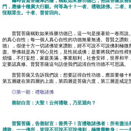
爾時普賢菩薩摩訶薩，稱歎如來勝功德已，告諸菩薩及善
門，應修十種廣大行願。何等為十？一者、禮敬諸佛。二者、
恆順眾生。十者、普皆回向。
普賢菩薩稱歎如來殊勝功德已，這一句是接著前一卷而說
的真心自性；每一個人真心自性的功德無量無邊。普賢之讚歎
德），假使十方一切諸佛皆來讚歎，經不可說不可說佛剎極微
盡。學佛就是為了明心見性，見性就成佛；是要將我們自性裡
煩惱，不打妄想，家庭美滿，事業順利，社會安祥，世界和平
定要認真修。普賢菩薩這句話使我們認清自性功德不可思議。
普賢菩薩又告訴我們說：想要証得自性功德，應當要修十
第五層建在第四層的上面，第四層是菩薩六度，第三層是戒定
◎第一願：禮敬諸佛
善財白言：大聖！云何禮敬，乃至迴向？
普賢菩薩，告善財言：善男子！言禮敬諸佛者：所有盡法
禮敬。一一佛所，皆現不可說不可說佛剎，極微塵數身；一一