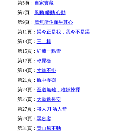
第5頁：
自家寶藏
第7頁：
風動 幡動 心動
第9頁：
應無所住而生其心
第11頁：
渠今正是我，我今不是渠
第13頁：
三十棒
第15頁：
紅爐一點雪
第17頁：
乾屎橛
第19頁：
寸絲不掛
第21頁：
瓶中養鵝
第23頁：
至道無難，唯嫌揀擇
第25頁：
大道透長安
第27頁：
殺人刀 活人箭
第29頁：
尋劍客
第31頁：
青山原不動