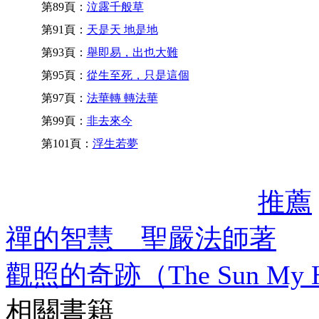
第89頁：
泣露千般草
第91頁：
天是天 地是地
第93頁：
舉即易，出也大難
第95頁：
從生至死，只是這個
第97頁：
法華轉 轉法華
第99頁：
非去來今
第101頁：
浮生若夢
推薦
禪的智慧 聖嚴法師著
觀照的奇跡（The Sun M
相關書籍