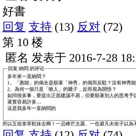
好書
回复
支持
(13)
反对
(72)
第 10 楼
匿名
发表于
2016-7-28 18
回复
納悶
的评论
多年來一直納悶？
1、「惠能」的偈全是順著「神秀」的偈而反駁？沒有神秀
2、為何一個只是「嗆人」的畿子，反而視為開悟？
如同很多事，要提出正面建議不易，但要順著別人的思考予
著實容易許多…
這是我多年一直納悶的
所以五祖拿草鞋抹去啊！一忌峰芒太露、一也避凡夫俗子以為
回复
支持
(12)
反对
(74)