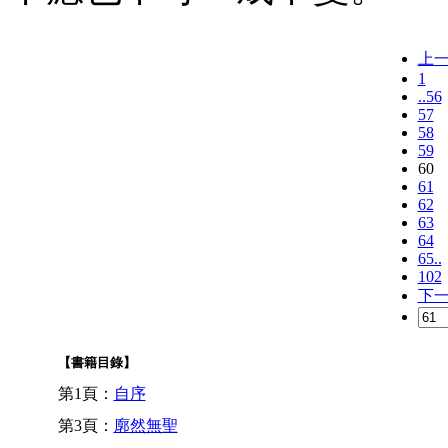
上
1
..56
57
58
59
60
61
62
63
64
65..
102
下
【書籍目錄】
第1頁：
自序
第3頁：
廓然無聖