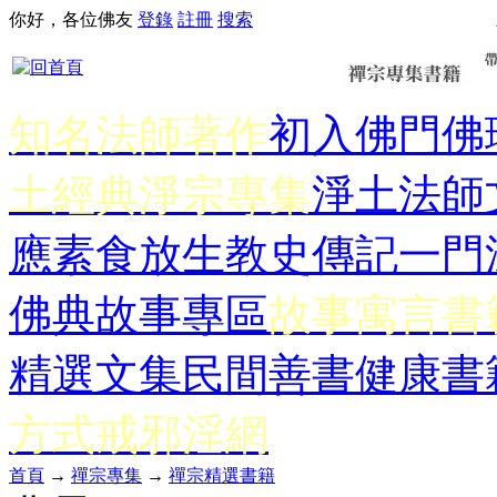
你好，各位佛友
登錄
註冊
搜索
知名法師著作
初入佛門
佛
土經典
淨宗專集
淨土法師
應
素食放生
教史傳記
一門
佛典故事專區
故事寓言書
精選文集
民間善書
健康書
方式
戒邪淫網
首頁
→
禪宗專集
→
禪宗精選書籍