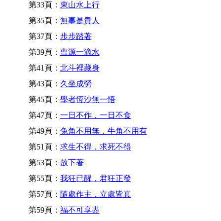
第33頁：
東山水上行
第35頁：
無事是貴人
第37頁：
步步踏著
第39頁：
曹源一滴水
第41頁：
北斗裡藏身
第43頁：
久坐成勞
第45頁：
學者恆沙無一悟
第47頁：
一日不作，一日不食
第49頁：
兔角不用無，牛角不用有
第51頁：
求生不得，求死不得
第53頁：
放下著
第55頁：
我狂已醒，君狂正發
第57頁：
隨處作主，立處皆真
第59頁：
福不可享盡