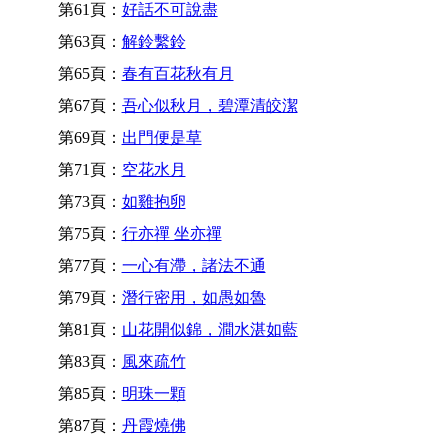
第61頁：
好話不可說盡
第63頁：
解鈴繫鈴
第65頁：
春有百花秋有月
第67頁：
吾心似秋月，碧潭清皎潔
第69頁：
出門便是草
第71頁：
空花水月
第73頁：
如雞抱卵
第75頁：
行亦禪 坐亦禪
第77頁：
一心有滯，諸法不通
第79頁：
潛行密用，如愚如魯
第81頁：
山花開似錦，澗水湛如藍
第83頁：
風來疏竹
第85頁：
明珠一顆
第87頁：
丹霞燒佛