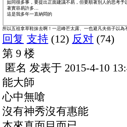
如同很多事，要提出正面建議不易，但要順著別人的思考予
著實容易許多…
這是我多年一直納悶的
所以五祖拿草鞋抹去啊！一忌峰芒太露、一也避凡夫俗子以為
回复
支持
(12)
反对
(74)
第 9 楼
匿名
发表于
2015-4-10 13
能大師
心中無嗆
沒有神秀沒有惠能
本來真面目而已