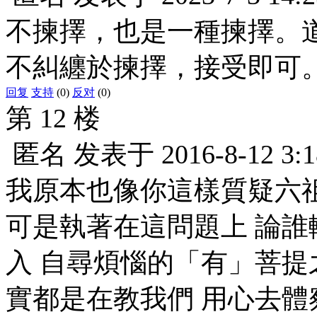
不揀擇，也是一種揀擇。
不糾纏於揀擇，接受即可
回复
支持
(0)
反对
(0)
第 12 楼
匿名
发表于
2016-8-12 3:1
我原本也像你這樣質疑六
可是執著在這問題上 論誰
入 自尋煩惱的「有」菩提
實都是在教我們 用心去體