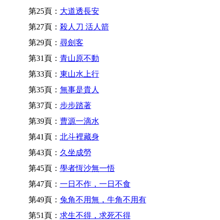
第25頁：
大道透長安
第27頁：
殺人刀 活人箭
第29頁：
尋劍客
第31頁：
青山原不動
第33頁：
東山水上行
第35頁：
無事是貴人
第37頁：
步步踏著
第39頁：
曹源一滴水
第41頁：
北斗裡藏身
第43頁：
久坐成勞
第45頁：
學者恆沙無一悟
第47頁：
一日不作，一日不食
第49頁：
兔角不用無，牛角不用有
第51頁：
求生不得，求死不得