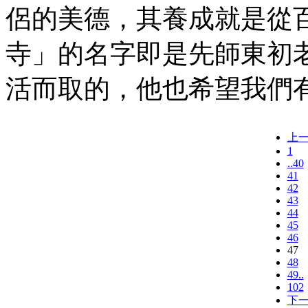
侶的美德，其養成就是從
寺」的名字即是先師東初
活而取的，他也希望我們
上
1
..40
41
42
43
44
45
46
47
48
49..
102
下