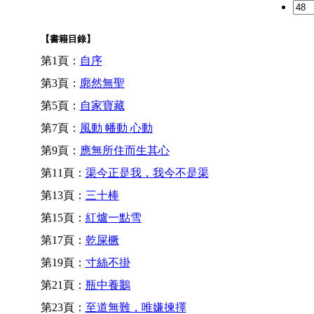
【書籍目錄】
第1頁：
自序
第3頁：
廓然無聖
第5頁：
自家寶藏
第7頁：
風動 幡動 心動
第9頁：
應無所住而生其心
第11頁：
渠今正是我，我今不是渠
第13頁：
三十棒
第15頁：
紅爐一點雪
第17頁：
乾屎橛
第19頁：
寸絲不掛
第21頁：
瓶中養鵝
第23頁：
至道無難，唯嫌揀擇