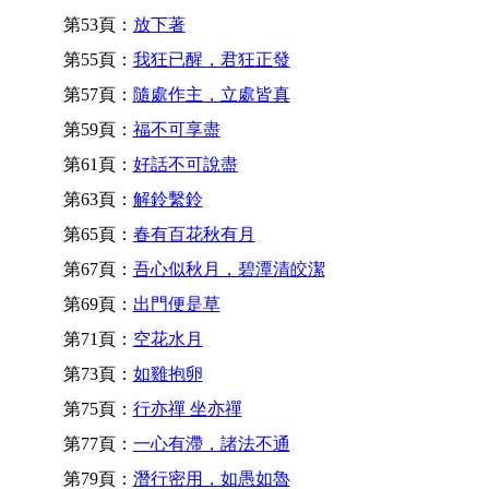
第53頁：
放下著
第55頁：
我狂已醒，君狂正發
第57頁：
隨處作主，立處皆真
第59頁：
福不可享盡
第61頁：
好話不可說盡
第63頁：
解鈴繫鈴
第65頁：
春有百花秋有月
第67頁：
吾心似秋月，碧潭清皎潔
第69頁：
出門便是草
第71頁：
空花水月
第73頁：
如雞抱卵
第75頁：
行亦禪 坐亦禪
第77頁：
一心有滯，諸法不通
第79頁：
潛行密用，如愚如魯