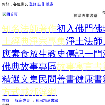
你好，各位佛友
登錄
註冊
搜索
知名法師著作
初入佛門
佛
土經典
淨宗專集
淨土法師
應
素食放生
教史傳記
一門
佛典故事專區
故事寓言書
精選文集
民間善書
健康書
方式
戒邪淫網
首頁
→
禪宗專集
→
禪宗精選書籍