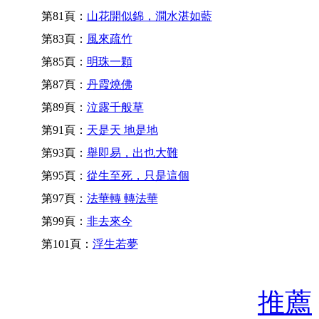
第81頁：
山花開似錦，澗水湛如藍
第83頁：
風來疏竹
第85頁：
明珠一顆
第87頁：
丹霞燒佛
第89頁：
泣露千般草
第91頁：
天是天 地是地
第93頁：
舉即易，出也大難
第95頁：
從生至死，只是這個
第97頁：
法華轉 轉法華
第99頁：
非去來今
第101頁：
浮生若夢
推薦