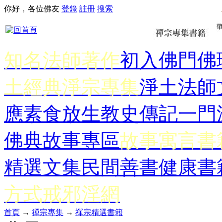
你好，各位佛友
登錄
註冊
搜索
知名法師著作
初入佛門
佛
土經典
淨宗專集
淨土法師
應
素食放生
教史傳記
一門
佛典故事專區
故事寓言書
精選文集
民間善書
健康書
方式
戒邪淫網
首頁
→
禪宗專集
→
禪宗精選書籍