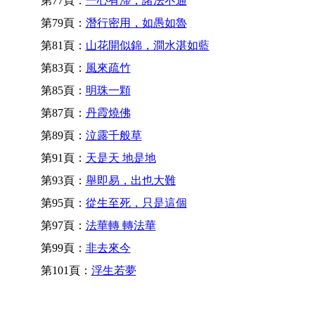
第77頁：
一心有滯，諸法不通
第79頁：
潛行密用，如愚如魯
第81頁：
山花開似錦，澗水湛如藍
第83頁：
風來疏竹
第85頁：
明珠一顆
第87頁：
丹霞燒佛
第89頁：
泣露千般草
第91頁：
天是天 地是地
第93頁：
舉即易，出也大難
第95頁：
從生至死，只是這個
第97頁：
法華轉 轉法華
第99頁：
非去來今
第101頁：
浮生若夢