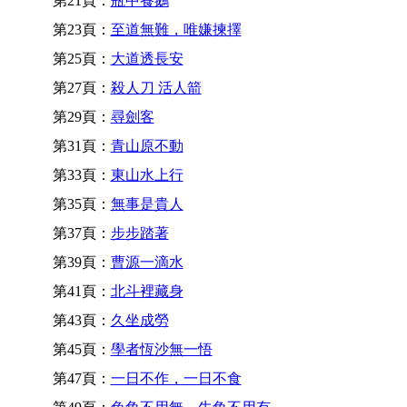
第21頁：
瓶中養鵝
第23頁：
至道無難，唯嫌揀擇
第25頁：
大道透長安
第27頁：
殺人刀 活人箭
第29頁：
尋劍客
第31頁：
青山原不動
第33頁：
東山水上行
第35頁：
無事是貴人
第37頁：
步步踏著
第39頁：
曹源一滴水
第41頁：
北斗裡藏身
第43頁：
久坐成勞
第45頁：
學者恆沙無一悟
第47頁：
一日不作，一日不食