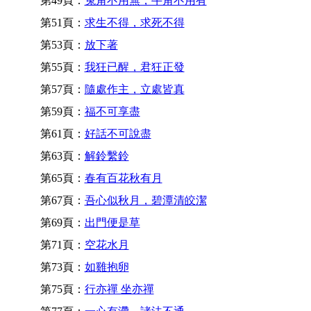
第49頁：
兔角不用無，牛角不用有
第51頁：
求生不得，求死不得
第53頁：
放下著
第55頁：
我狂已醒，君狂正發
第57頁：
隨處作主，立處皆真
第59頁：
福不可享盡
第61頁：
好話不可說盡
第63頁：
解鈴繫鈴
第65頁：
春有百花秋有月
第67頁：
吾心似秋月，碧潭清皎潔
第69頁：
出門便是草
第71頁：
空花水月
第73頁：
如雞抱卵
第75頁：
行亦禪 坐亦禪