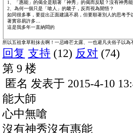
1、「惠能」的偈全是順著「神秀」的偈而反駁？沒有神秀
2、為何一個只是「嗆人」的畿子，反而視為開悟？
如同很多事，要提出正面建議不易，但要順著別人的思考予
著實容易許多…
這是我多年一直納悶的
所以五祖拿草鞋抹去啊！一忌峰芒太露、一也避凡夫俗子以為
回复
支持
(12)
反对
(74)
第 9 楼
匿名
发表于
2015-4-10 13
能大師
心中無嗆
沒有神秀沒有惠能