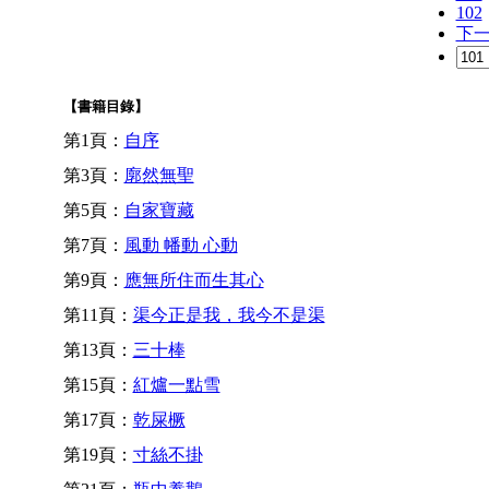
102
下
【書籍目錄】
第1頁：
自序
第3頁：
廓然無聖
第5頁：
自家寶藏
第7頁：
風動 幡動 心動
第9頁：
應無所住而生其心
第11頁：
渠今正是我，我今不是渠
第13頁：
三十棒
第15頁：
紅爐一點雪
第17頁：
乾屎橛
第19頁：
寸絲不掛