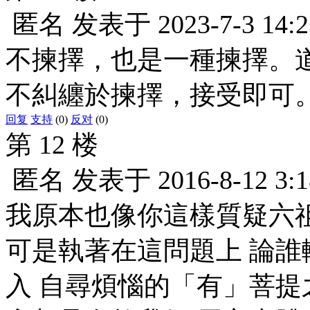
匿名
发表于
2023-7-3 14:2
不揀擇，也是一種揀擇。
不糾纏於揀擇，接受即可
回复
支持
(0)
反对
(0)
第 12 楼
匿名
发表于
2016-8-12 3:1
我原本也像你這樣質疑六
可是執著在這問題上 論誰
入 自尋煩惱的「有」菩提