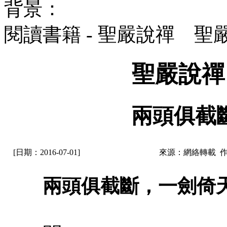
背景：
閱讀書籍 - 聖嚴說禪 聖
聖嚴說禪
兩頭俱截
[日期：2016-07-01]
來源：網絡轉載 
兩頭俱截斷，一劍倚