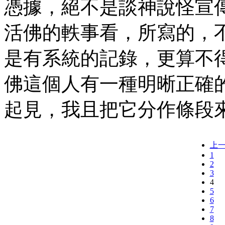
憑據，絕不是談神說怪宣
活佛的軼事看，所寫的，
是有系統的記錄，更算不
佛這個人有一種明晰正確
起見，我且把它分作條段
上
1
2
3
4
5
6
7
8