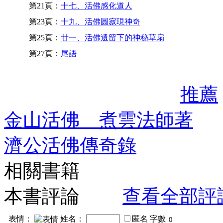
第21頁：
十七、活佛感化道人
第23頁：
十九、活佛圓寂現神奇
第25頁：
廿一、活佛遺留下的神秘草扇
第27頁：
尾語
推薦
金山活佛 煮雲法師著
濟公活佛傳奇錄
相關書籍
本書評論
查看全部評
表情：
姓名：
匿名
字數