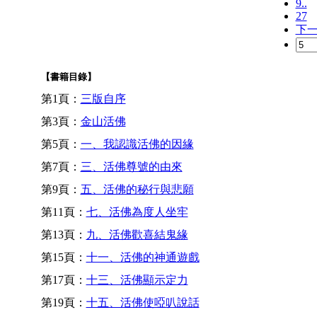
9..
27
下
【書籍目錄】
第1頁：
三版自序
第3頁：
金山活佛
第5頁：
一、我認識活佛的因緣
第7頁：
三、活佛尊號的由來
第9頁：
五、活佛的秘行與悲願
第11頁：
七、活佛為度人坐牢
第13頁：
九、活佛歡喜結鬼緣
第15頁：
十一、活佛的神通遊戲
第17頁：
十三、活佛顯示定力
第19頁：
十五、活佛使啞叭說話