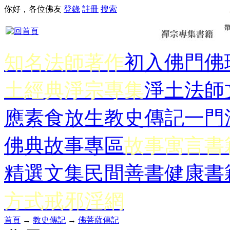
你好，各位佛友
登錄
註冊
搜索
知名法師著作
初入佛門
佛
土經典
淨宗專集
淨土法師
應
素食放生
教史傳記
一門
佛典故事專區
故事寓言書
精選文集
民間善書
健康書
方式
戒邪淫網
首頁
→
教史傳記
→
佛菩薩傳記