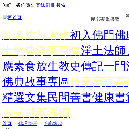
你好，各位佛友
登錄
註冊
搜索
知名法師著作
初入佛門
佛
土經典
淨宗專集
淨土法師
應
素食放生
教史傳記
一門
佛典故事專區
故事寓言書
精選文集
民間善書
健康書
方式
戒邪淫網
首頁
→
佛理專研
→
唯識緣起