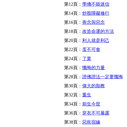
第12頁：
學佛不能迷信
第14頁：
炒股障礙修行
第16頁：
善念與惡念
第18頁：
改造命運的方法
第20頁：
利人就是利己
第22頁：
蛋不可食
第24頁：
了業
第26頁：
懺悔的力量
第28頁：
謗佛謗法一定要懺悔
第30頁：
偉大的胎教
第32頁：
重生
第34頁：
前生今世
第36頁：
穿衣不可暴露
第38頁：
惡疾宿緣