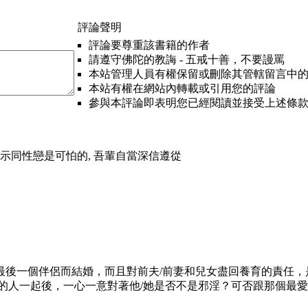
評論聲明
評論要尊重該書籍的作者
請遵守佛陀的教誨 - 五戒十善，不要謾罵
本站管理人員有權保留或刪除其管轄留言中
本站有權在網站內轉載或引用您的評論
參與本評論即表明您已經閱讀並接受上述條
指示同性戀是可怕的, 吾輩自當深信遵從
後一個伴侶而結婚，而且對前夫/前妻和兒女盡回養育的責任，
的人一起後，一心一意對著他/她是否不是邪淫？可否跟那個最