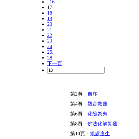
..16
17
18
19
20
21
22
23
24
25..
58
下一頁
第2頁：
自序
第4頁：
觀音救難
第6頁：
化險為夷
第8頁：
佛法化解災難
第10頁：
絕處逢生