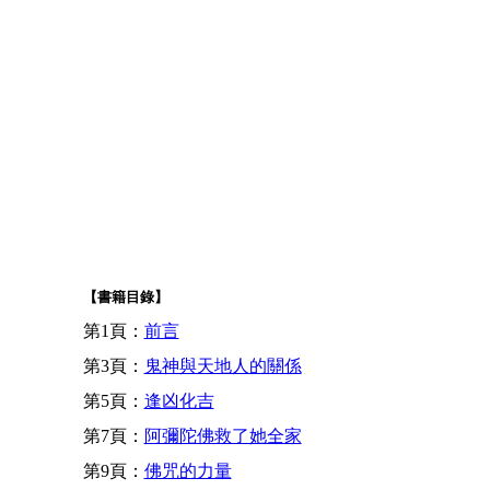
【書籍目錄】
第1頁：
前言
第3頁：
鬼神與天地人的關係
第5頁：
逢凶化吉
第7頁：
阿彌陀佛救了她全家
第9頁：
佛咒的力量