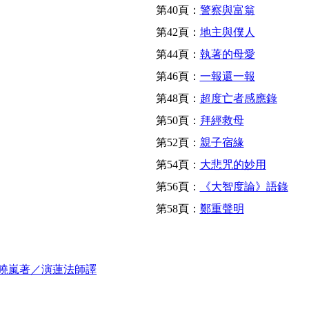
第40頁：
警察與富翁
第42頁：
地主與僕人
第44頁：
執著的母愛
第46頁：
一報還一報
第48頁：
超度亡者感應錄
第50頁：
拜經救母
第52頁：
親子宿緣
第54頁：
大悲咒的妙用
第56頁：
《大智度論》語錄
第58頁：
鄭重聲明
曉嵐著／演蓮法師譯