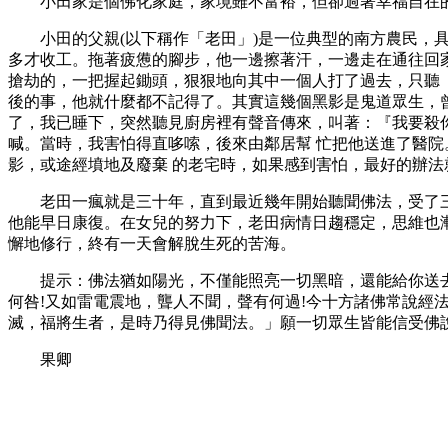
小田家是個佛化家庭，家境雖不富裕，但卻過著幸福自在的
小田的父親(以下稱作「老田」)是一位典型的南方農民，具
多才收工。拖著疲憊的腳步，他一邊擦著汗，一邊走在通往回
搶劫的，一把握起鋤頭，狠狠地向其中一個人打了過去，只聽
後的事，他就什麼都不記得了。其實這幾個黑影是鬼道眾生，曾
了，我已睡下，突然聽見廚房裡有聲音傳來，叫著：『我要殺
喊。當時，我害怕得直哆嗦，後來由鄰居幫 忙把他送進了醫
影，或途經墳地及廢棄 的老宅時，如果感到害怕，最好的辦
老田一瘋就是三十年，直到最近幾年開始聽聞佛法，受了三皈
他能早日康復。在女兒的努力下，老田病情日趨穩定，思維也
懈地修行，終有一天會解脫生死的苦海。
提示：佛法猶如陽光，不僅能照亮一切黑暗，還能給你送去溫
何咎!又如雷電震地，聾人不聞，聲有何過!今十方諸佛常說經
滅，福將生者，是時乃得見佛聞法。」願一切眾生皆能信受佛
果卿