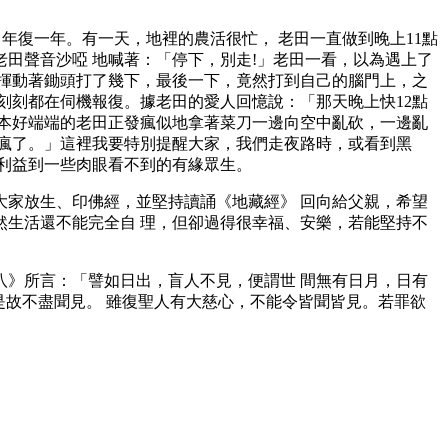
復一年。有一天，地裡的農活很忙， 老田一直做到晚上11點
田聲音沙啞 地喊著：「停下，別走!」老田一看，以為遇上了
揮動著鋤頭打了幾下，最後一下，竟然打到自己的腦門上，之
刻刻都在伺機報復。據老田的愛人回憶說：「那天晚上快12點
本好端端的老田正發瘋似地拿著菜刀一邊向空中亂砍，一邊亂
瘋了。」這裡我要特別提醒大家，我們走夜路時，或看到黑
利益到一些肉眼看不到的有緣眾生。
家放生、印佛經，並堅持讀誦《地藏經》 回向給父親，希望
生活還不能完全自 理，但卻過得很幸福、安樂，若能堅持不
》所言：「譬如日出，盲人不見，便謂世 間無有日月，日有
是故不盡聞見。 雖復聖人有大慈心，不能令皆聞皆見。若罪欲