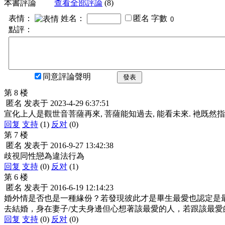
本書評論
查看全部評論
(8)
表情：
姓名：
匿名
字數
點評：
同意評論聲明
發表
第 8 楼
匿名
发表于
2023-4-29 6:37:51
宣化上人是觀世音菩薩再來, 菩薩能知過去, 能看未來. 衪既然
回复
支持
(1)
反对
(0)
第 7 楼
匿名
发表于
2016-9-27 13:42:38
歧視同性戀為違法行為
回复
支持
(0)
反对
(1)
第 6 楼
匿名
发表于
2016-6-19 12:14:23
婚外情是否也是一種緣份？若發現彼此才是畢生最愛也認定是最
去結婚，身在妻子/丈夫身邊但心想著該最愛的人，若跟該最愛
回复
支持
(0)
反对
(0)