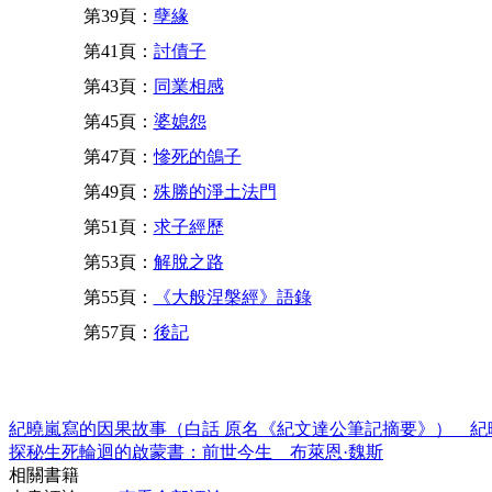
第39頁：
孽緣
第41頁：
討債子
第43頁：
同業相感
第45頁：
婆媳怨
第47頁：
慘死的鴿子
第49頁：
殊勝的淨土法門
第51頁：
求子經歷
第53頁：
解脫之路
第55頁：
《大般涅槃經》語錄
第57頁：
後記
紀曉嵐寫的因果故事（白話 原名《紀文達公筆記摘要》） 紀
探秘生死輪迴的啟蒙書：前世今生 布萊恩·魏斯
相關書籍