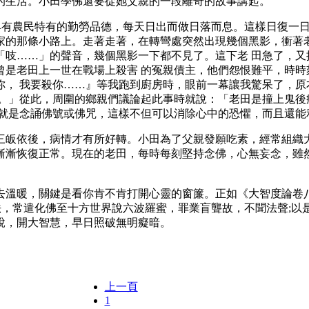
生活。小田學佛還要從她父親的一段離奇的故事講起。
有農民特有的勤勞品德，每天日出而做日落而息。這樣日復一日年
家的那條小路上。走著走著，在轉彎處突然出現幾個黑影，衝著老
「吱……」的聲音，幾個黑影一下都不見了。這下老 田急了，又
是老田上一世在戰場上殺害 的冤親債主，他們怨恨難平，時時
你， 我要殺你……』等我跑到廚房時，眼前一幕讓我驚呆了，原
院。」從此，周圍的鄉親們議論起此事時就說：「老田是撞上鬼後
法就是念誦佛號或佛咒，這樣不但可以消除心中的恐懼，而且還能
依後，病情才有所好轉。小田為了父親發願吃素，經常組織大
漸漸恢復正常。現在的老田，每時每刻堅持念佛，心無妄念，雖然
暖，關鍵是看你肯不肯打開心靈的窗簾。正如《大智度論卷八
法，常遣化佛至十方世界說六波羅蜜，罪業盲聾故，不聞法聲;以
說，開大智慧，早日照破無明癡暗。
上一頁
1