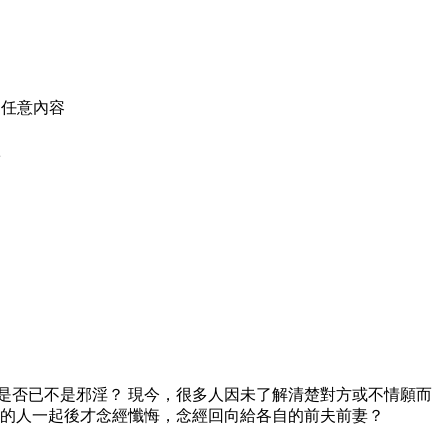
的任意內容
款
是否已不是邪淫？ 現今，很多人因未了解清楚對方或不情願而
愛的人一起後才念經懺悔，念經回向給各自的前夫前妻？