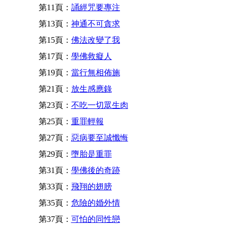
第11頁：
誦經咒要專注
第13頁：
神通不可貪求
第15頁：
佛法改變了我
第17頁：
學佛救癡人
第19頁：
當行無相佈施
第21頁：
放生感應錄
第23頁：
不吃一切眾生肉
第25頁：
重罪輕報
第27頁：
惡病要至誠懺悔
第29頁：
墮胎是重罪
第31頁：
學佛後的奇跡
第33頁：
飛翔的翅膀
第35頁：
危險的婚外情
第37頁：
可怕的同性戀