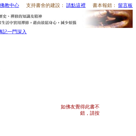
佛教中心
支持書舍的建設：
請點這裡
書本報錯：
留言板
傳記
一門深入
如佛友覺得此書不
錯，請按