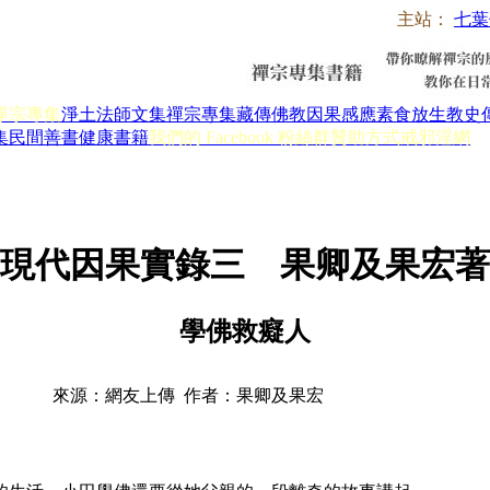
主站：
七葉
淨宗專集
淨土法師文集
禪宗專集
藏傳佛教
因果感應
素食放生
教史
集
民間善書
健康書籍
我們的 Facebook 粉絲群
贊助方式
戒邪淫網
現代因果實錄三 果卿及果宏著
學佛救癡人
來源：網友上傳 作者：果卿及果宏