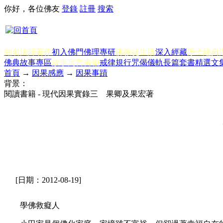
你好，各位佛友
登錄
註冊
搜索
知名法師著作
初入佛門
佛理專研
佛教徒生活
深入經藏
淨土經典
佛典故事專區
故事寓言書籍
戒律規行
咒偈儀軌
長篇套書
精選文
首頁
→
因果感應
→
因果事蹟
背景：
閱讀書籍 - 現代因果實錄三 果卿及果宏著
[日期：2012-08-19]
學佛救癡人