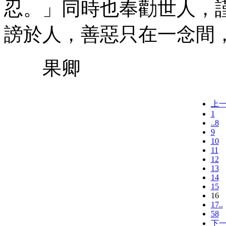
忍。」同時也奉勸世人，
謗於人，善惡只在一念間
果卿
上
1
..8
9
10
11
12
13
14
15
16
17..
58
下