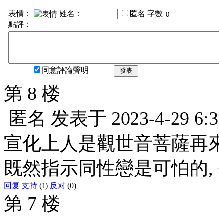
表情：
姓名：
匿名
字數
點評：
同意評論聲明
發表
第 8 楼
匿名
发表于
2023-4-29 6:3
宣化上人是觀世音菩薩再來,
既然指示同性戀是可怕的,
回复
支持
(1)
反对
(0)
第 7 楼