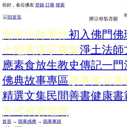
你好，各位佛友
登錄
註冊
搜索
知名法師著作
初入佛門
佛
土經典
淨宗專集
淨土法師
應
素食放生
教史傳記
一門
佛典故事專區
故事寓言書
精選文集
民間善書
健康書
方式
戒邪淫網
首頁
→
因果感應
→
因果事蹟