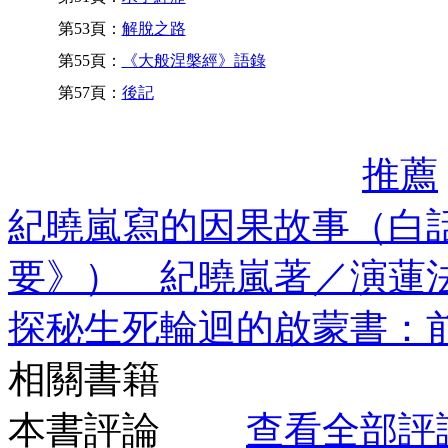
第53頁：
解脫之路
第55頁：
《大般涅槃經》語錄
第57頁：
後記
推薦
紀曉嵐寫的因果故事（白
要》） 紀曉嵐著／演蓮
探秘生死輪迴的啟蒙書：
相關書籍
本書評論
查看全部評