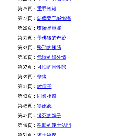
第25頁：
重罪輕報
第27頁：
惡病要至誠懺悔
第29頁：
墮胎是重罪
第31頁：
學佛後的奇跡
第33頁：
飛翔的翅膀
第35頁：
危險的婚外情
第37頁：
可怕的同性戀
第39頁：
孽緣
第41頁：
討債子
第43頁：
同業相感
第45頁：
婆媳怨
第47頁：
慘死的鴿子
第49頁：
殊勝的淨土法門
第51頁：
求子經歷