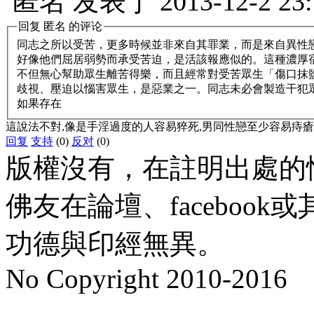
匿名
发表于
2013-12-2 23
回复
匿名
的评论
同志之所以受苦，更多時候並非來自其罪業，而是來自異性
好像他們屈居弱勢而承受苦迫，是活該報應似的。這種濃厚
不但無心幫助眾生離苦得樂，而且經常對受苦眾生「傷口抹
歧視、壓迫以惱害眾生，是惡業之一。同志未必會製造干犯
如果存在
這說法不對,像是手淫過度的人容易猝死,男同性戀至少容易痔瘡吧?女
回复
支持
(0)
反对
(0)
版權沒有，在註明出處的
佛友在論壇、faceboo
功德與印經無異。
No Copyright 2010-2016
水晶
順正府大王公求道