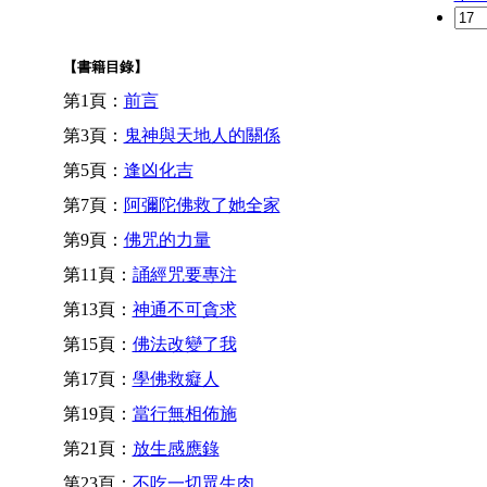
【書籍目錄】
第1頁：
前言
第3頁：
鬼神與天地人的關係
第5頁：
逢凶化吉
第7頁：
阿彌陀佛救了她全家
第9頁：
佛咒的力量
第11頁：
誦經咒要專注
第13頁：
神通不可貪求
第15頁：
佛法改變了我
第17頁：
學佛救癡人
第19頁：
當行無相佈施
第21頁：
放生感應錄
第23頁：
不吃一切眾生肉