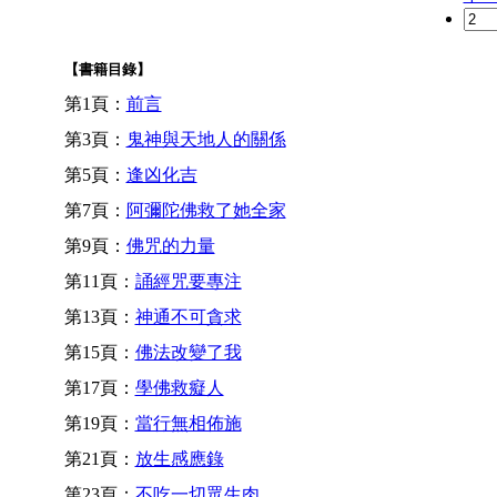
【書籍目錄】
第1頁：
前言
第3頁：
鬼神與天地人的關係
第5頁：
逢凶化吉
第7頁：
阿彌陀佛救了她全家
第9頁：
佛咒的力量
第11頁：
誦經咒要專注
第13頁：
神通不可貪求
第15頁：
佛法改變了我
第17頁：
學佛救癡人
第19頁：
當行無相佈施
第21頁：
放生感應錄
第23頁：
不吃一切眾生肉