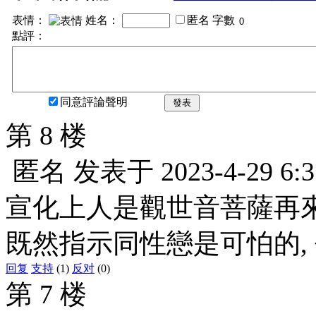
表情：
姓名：
匿名
字數
點評：
同意評論聲明
發表
第 8 楼
匿名
发表于
2023-4-29 6:3
宣化上人是觀世音菩薩再來,
既然指示同性戀是可怕的,
回复
支持
(1)
反对
(0)
第 7 楼