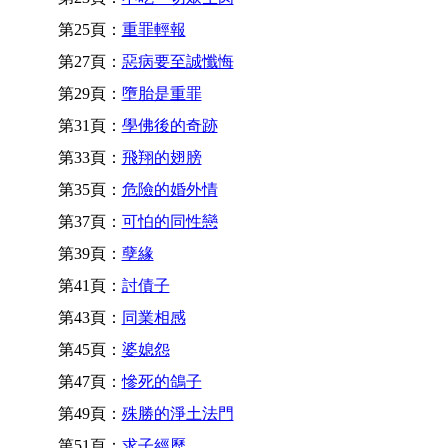
第25頁：
重罪輕報
第27頁：
惡病要至誠懺悔
第29頁：
墮胎是重罪
第31頁：
學佛後的奇跡
第33頁：
飛翔的翅膀
第35頁：
危險的婚外情
第37頁：
可怕的同性戀
第39頁：
孽緣
第41頁：
討債子
第43頁：
同業相感
第45頁：
婆媳怨
第47頁：
慘死的鴿子
第49頁：
殊勝的淨土法門
第51頁：
求子經歷