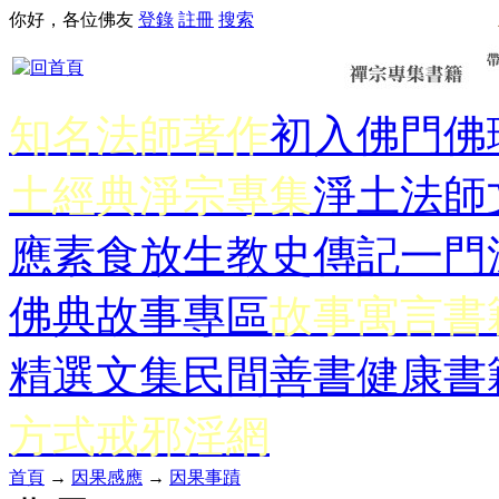
你好，各位佛友
登錄
註冊
搜索
知名法師著作
初入佛門
佛
土經典
淨宗專集
淨土法師
應
素食放生
教史傳記
一門
佛典故事專區
故事寓言書
精選文集
民間善書
健康書
方式
戒邪淫網
首頁
→
因果感應
→
因果事蹟