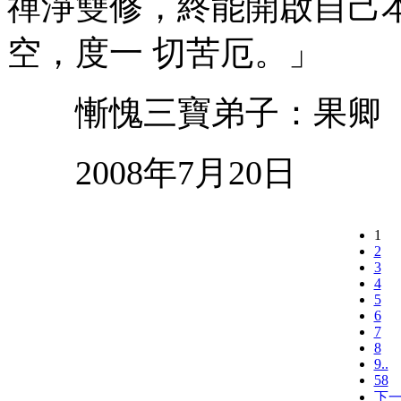
禪淨雙修，終能開啟自己
空，度一 切苦厄。」
慚愧三寶弟子：果卿
2008年7月20日
1
2
3
4
5
6
7
8
9..
58
下