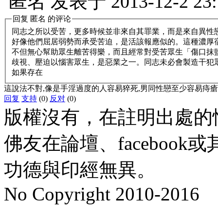
匿名
发表于
2013-12-2 23
回复
匿名
的评论
同志之所以受苦，更多時候並非來自其罪業，而是來自異性
好像他們屈居弱勢而承受苦迫，是活該報應似的。這種濃厚
不但無心幫助眾生離苦得樂，而且經常對受苦眾生「傷口抹
歧視、壓迫以惱害眾生，是惡業之一。同志未必會製造干犯
如果存在
這說法不對,像是手淫過度的人容易猝死,男同性戀至少容易痔瘡吧?女
回复
支持
(0)
反对
(0)
版權沒有，在註明出處的
佛友在論壇、faceboo
功德與印經無異。
No Copyright 2010-2016
水晶
順正府大王公求道