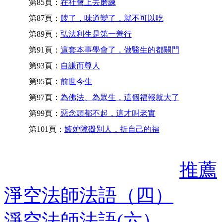
第85頁：
在社會上去磨練
第87頁：
餿了，味道變了，就不可以吃
第89頁：
弘法利生是第一善行
第91頁：
這套本事學會了，做醫生的都關門
第93頁：
自謙而尊人
第95頁：
前世今生
第97頁：
為佛法、為眾生，這個福報就大了
第99頁：
惡念頭都不起，這才叫老實
第101頁：
嫉妒障礙別人，折自己的福
推薦
淨空法師法語（四）
淨空法師法語(六）