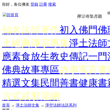
你好，各位佛友
登錄
註冊
搜索
知名法師著作
初入佛門
佛
土經典
淨宗專集
淨土法師
應
素食放生
教史傳記
一門
佛典故事專區
故事寓言書
精選文集
民間善書
健康書
方式
戒邪淫網
首頁
→
淨土法師文集
→
淨空法師法語系列