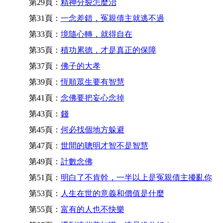
第29頁：
精神分裂怎麼治
第31頁：
一念差錯，冤親債主就逃不過
第33頁：
境隨心轉，就得自在
第35頁：
積功累德，才是真正的保障
第37頁：
佛子的大孝
第39頁：
恆順眾生要有智慧
第41頁：
念佛要把妄心念掉
第43頁：
錢
第45頁：
何必找個地方躲避
第47頁：
世間的聰明才智不是智慧
第49頁：
計數念佛
第51頁：
明白了不肯幹，一半以上是冤親債主擾亂你
第53頁：
人生在世的意義和價值是什麼
第55頁：
富有的人也不快樂