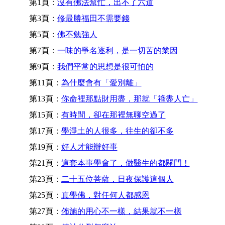
第1頁：
沒有佛法幫忙，出不了六道
第3頁：
修最勝福田不需要錢
第5頁：
佛不勉強人
第7頁：
一味的爭名逐利，是一切苦的業因
第9頁：
我們平常的思想是很可怕的
第11頁：
為什麼會有「愛別離」
第13頁：
你命裡那點財用盡，那就「祿盡人亡」
第15頁：
有時間，卻在那裡無聊空過了
第17頁：
學淨土的人很多，往生的卻不多
第19頁：
好人才能辦好事
第21頁：
這套本事學會了，做醫生的都關門！
第23頁：
二十五位菩薩，日夜保護這個人
第25頁：
真學佛，對任何人都感恩
第27頁：
佈施的用心不一樣，結果就不一樣