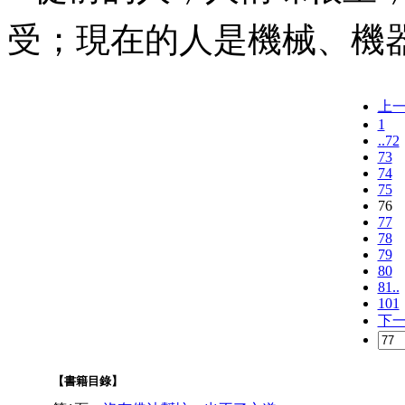
受；現在的人是機械、機
上
1
..72
73
74
75
76
77
78
79
80
81..
101
下
【書籍目錄】