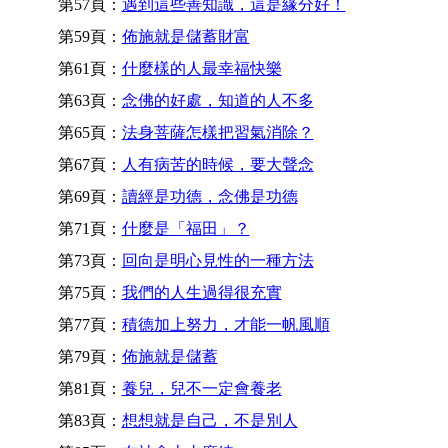
第57頁：
遇到這些善知識，這是緣分好！
第59頁：
佈施就是儲蓄財富
第61頁：
什麼樣的人最幸福快樂
第63頁：
念佛的好處，知道的人不多
第65頁：
法身菩薩怎樣把習氣消除？
第67頁：
人有病苦的時候，要大聲念
第69頁：
讀經是功德，念佛是功德
第71頁：
什麼是「福田」？
第73頁：
回向是明心見性的一種方法
第75頁：
我們的人生過得很充實
第77頁：
積德加上努力，才能一帆風順
第79頁：
佈施就是儲蓄
第81頁：
養兒，兒不一定會養老
第83頁：
想想就是自己，不是別人