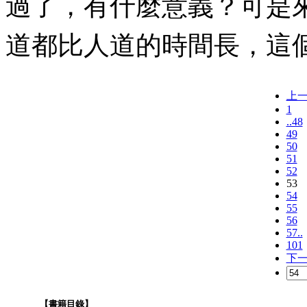
過了，有什麼意義？可是
道都比人道的時間長，這
上
1
..48
49
50
51
52
53
54
55
56
57..
101
下
【書籍目錄】