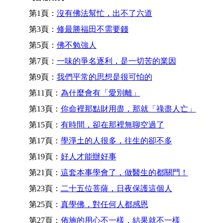
第1頁：
沒有佛法幫忙，出不了六道
第3頁：
修最勝福田不需要錢
第5頁：
佛不勉強人
第7頁：
一味的爭名逐利，是一切苦的業因
第9頁：
我們平常的思想是很可怕的
第11頁：
為什麼會有「愛別離」
第13頁：
你命裡那點財用盡，那就「祿盡人亡」
第15頁：
有時間，卻在那裡無聊空過了
第17頁：
學淨土的人很多，往生的卻不多
第19頁：
好人才能辦好事
第21頁：
這套本事學會了，做醫生的都關門！
第23頁：
二十五位菩薩，日夜保護這個人
第25頁：
真學佛，對任何人都感恩
第27頁：
佈施的用心不一樣，結果就不一樣