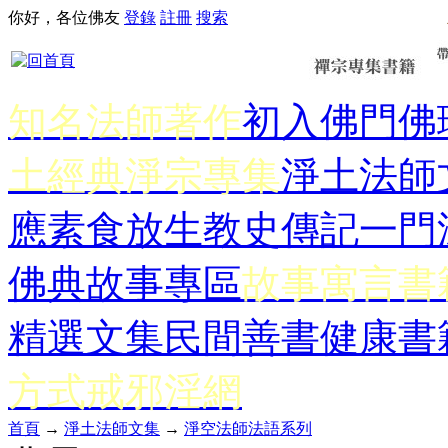
你好，各位佛友
登錄
註冊
搜索
知名法師著作
初入佛門
佛
土經典
淨宗專集
淨土法師
應
素食放生
教史傳記
一門
佛典故事專區
故事寓言書
精選文集
民間善書
健康書
方式
戒邪淫網
首頁
→
淨土法師文集
→
淨空法師法語系列