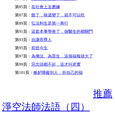
第85頁：
在社會上去磨練
第87頁：
餿了，味道變了，就不可以吃
第89頁：
弘法利生是第一善行
第91頁：
這套本事學會了，做醫生的都關門
第93頁：
自謙而尊人
第95頁：
前世今生
第97頁：
為佛法、為眾生，這個福報就大了
第99頁：
惡念頭都不起，這才叫老實
第101頁：
嫉妒障礙別人，折自己的福
推薦
淨空法師法語（四）