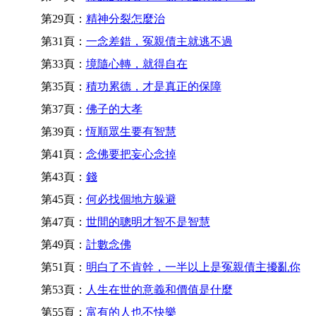
第29頁：
精神分裂怎麼治
第31頁：
一念差錯，冤親債主就逃不過
第33頁：
境隨心轉，就得自在
第35頁：
積功累德，才是真正的保障
第37頁：
佛子的大孝
第39頁：
恆順眾生要有智慧
第41頁：
念佛要把妄心念掉
第43頁：
錢
第45頁：
何必找個地方躲避
第47頁：
世間的聰明才智不是智慧
第49頁：
計數念佛
第51頁：
明白了不肯幹，一半以上是冤親債主擾亂你
第53頁：
人生在世的意義和價值是什麼
第55頁：
富有的人也不快樂