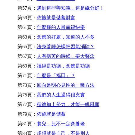
第57頁：
遇到這些善知識，這是緣分好！
第59頁：
佈施就是儲蓄財富
第61頁：
什麼樣的人最幸福快樂
第63頁：
念佛的好處，知道的人不多
第65頁：
法身菩薩怎樣把習氣消除？
第67頁：
人有病苦的時候，要大聲念
第69頁：
讀經是功德，念佛是功德
第71頁：
什麼是「福田」？
第73頁：
回向是明心見性的一種方法
第75頁：
我們的人生過得很充實
第77頁：
積德加上努力，才能一帆風順
第79頁：
佈施就是儲蓄
第81頁：
養兒，兒不一定會養老
第83頁：
想想就是自己，不是別人