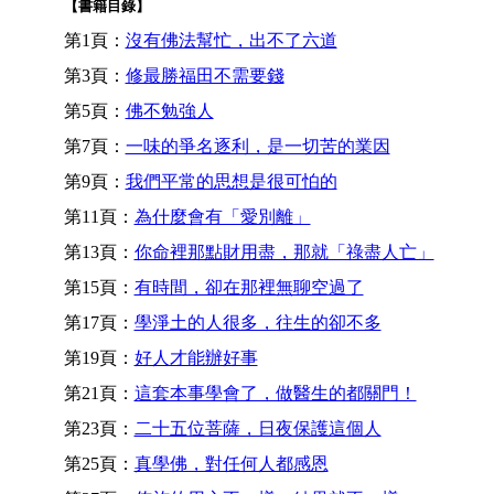
【書籍目錄】
第1頁：
沒有佛法幫忙，出不了六道
第3頁：
修最勝福田不需要錢
第5頁：
佛不勉強人
第7頁：
一味的爭名逐利，是一切苦的業因
第9頁：
我們平常的思想是很可怕的
第11頁：
為什麼會有「愛別離」
第13頁：
你命裡那點財用盡，那就「祿盡人亡」
第15頁：
有時間，卻在那裡無聊空過了
第17頁：
學淨土的人很多，往生的卻不多
第19頁：
好人才能辦好事
第21頁：
這套本事學會了，做醫生的都關門！
第23頁：
二十五位菩薩，日夜保護這個人
第25頁：
真學佛，對任何人都感恩