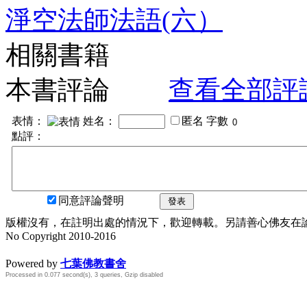
淨空法師法語(六）
相關書籍
本書評論
查看全部評
表情：
姓名：
匿名
字數
點評：
同意評論聲明
發表
版權沒有，在註明出處的情況下，歡迎轉載。另請善心佛友在論壇
No Copyright 2010-2016
水晶
順正府大王公求道
Powered by
七葉佛教書舍
Processed in 0.077 second(s), 3 queries, Gzip disabled