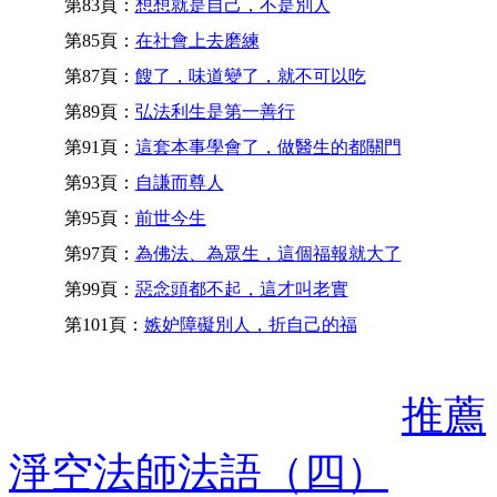
第83頁：
想想就是自己，不是別人
第85頁：
在社會上去磨練
第87頁：
餿了，味道變了，就不可以吃
第89頁：
弘法利生是第一善行
第91頁：
這套本事學會了，做醫生的都關門
第93頁：
自謙而尊人
第95頁：
前世今生
第97頁：
為佛法、為眾生，這個福報就大了
第99頁：
惡念頭都不起，這才叫老實
第101頁：
嫉妒障礙別人，折自己的福
推薦
淨空法師法語（四）