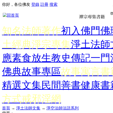
你好，各位佛友
登錄
註冊
搜索
知名法師著作
初入佛門
佛
土經典
淨宗專集
淨土法師
應
素食放生
教史傳記
一門
佛典故事專區
故事寓言書
精選文集
民間善書
健康書
方式
戒邪淫網
首頁
→
淨土法師文集
→
淨空法師法語系列