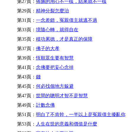
第27頁：
佈施的用心不一樣，結果就不一樣
第29頁：
精神分裂怎麼治
第31頁：
一念差錯，冤親債主就逃不過
第33頁：
境隨心轉，就得自在
第35頁：
積功累德，才是真正的保障
第37頁：
佛子的大孝
第39頁：
恆順眾生要有智慧
第41頁：
念佛要把妄心念掉
第43頁：
錢
第45頁：
何必找個地方躲避
第47頁：
世間的聰明才智不是智慧
第49頁：
計數念佛
第51頁：
明白了不肯幹，一半以上是冤親債主擾亂你
第53頁：
人生在世的意義和價值是什麼