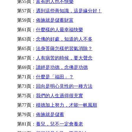
第55頁：
富有的人也不快樂
第57頁：
遇到這些善知識，這是緣分好！
第59頁：
佈施就是儲蓄財富
第61頁：
什麼樣的人最幸福快樂
第63頁：
念佛的好處，知道的人不多
第65頁：
法身菩薩怎樣把習氣消除？
第67頁：
人有病苦的時候，要大聲念
第69頁：
讀經是功德，念佛是功德
第71頁：
什麼是「福田」？
第73頁：
回向是明心見性的一種方法
第75頁：
我們的人生過得很充實
第77頁：
積德加上努力，才能一帆風順
第79頁：
佈施就是儲蓄
第81頁：
養兒，兒不一定會養老