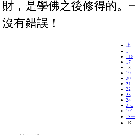
財，是學佛之後修得的。
沒有錯誤！
上
1
..16
17
18
19
20
21
22
23
24
25..
101
下