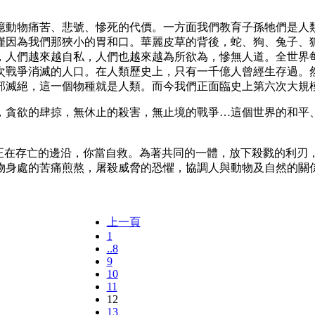
物痛苦、悲號、慘死的代價。一方面我們教育子孫牠們是人類
僅因為我們那狹小的胃和口。華麗皮草的背後，蛇、狗、兔子、
，人們越來越自私，人們也越來越為所欲為，慘無人道。全世界
次戰爭消滅的人口。在人類歷史上，只有一千億人曾經生存過。
部滅絕，這一個物種就是人類。而今我們正面臨史上第六次大規
貪欲的肆掠，無休止的殺害，無止境的戰爭…這個世界的和平、
在存亡的邊沿，你當自救。為著共同的一體，放下殺戮的利刃
物身處的苦痛煎熬，屠殺威脅的恐懼，協調人與動物及自然的關
上一頁
1
..8
9
10
11
12
13