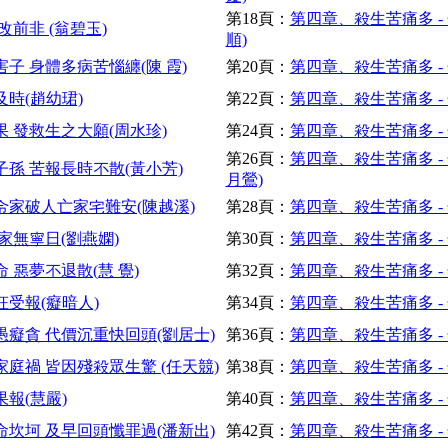
第18頁：
第四章、殺生苦痛多 -
前非 (翁碧玉)
順)
子 身體多病苦惱纏(陳 霞)
第20頁：
第四章、殺生苦痛多 -
時(趙幼珺)
第22頁：
第四章、殺生苦痛多 -
 發救生之大願(周水珍)
第24頁：
第四章、殺生苦痛多 -
第26頁：
第四章、殺生苦痛多 -
子孫 苦報長時不散(黃小芳)
月鶯)
令家破人亡家宅難安(陳越溪)
第28頁：
第四章、殺生苦痛多 -
家無寧日(劉燕嫻)
第30頁：
第四章、殺生苦痛多 -
 惡夢不退散(慧 覺)
第32頁：
第四章、殺生苦痛多 -
枉受報(癡暗人)
第34頁：
第四章、殺生苦痛多 -
愚癡貪 代價沉重快回頭(劉居士)
第36頁：
第四章、殺生苦痛多 -
庭禍 皆因殘殺眾生驚 (任天競)
第38頁：
第四章、殺生苦痛多 -
報(慧嚴)
第40頁：
第四章、殺生苦痛多 -
命坎坷 及早回頭懺罪過(潘新出)
第42頁：
第四章、殺生苦痛多 