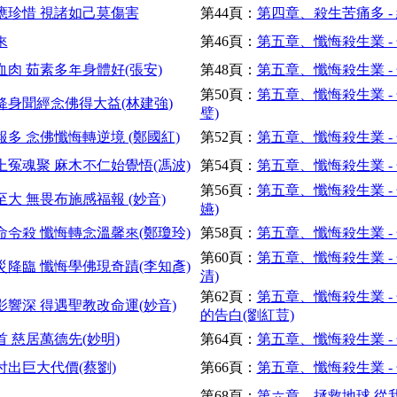
應珍惜 視諸如己莫傷害
第44頁：
第四章、殺生苦痛多 -
來
第46頁：
第五章、懺悔殺生業 -
血肉 茹素多年身體好(張安)
第48頁：
第五章、懺悔殺生業 -
第50頁：
第五章、懺悔殺生業 -
降身聞經念佛得大益(林建強)
璧)
多 念佛懺悔轉逆境 (鄭國紅)
第52頁：
第五章、懺悔殺生業 -
上冤魂聚 麻木不仁始覺悟(馮波)
第54頁：
第五章、懺悔殺生業 -
第56頁：
第五章、懺悔殺生業 -
大 無畏布施感福報 (妙音)
嬿)
命令殺 懺悔轉念溫馨來(鄭瓊玲)
第58頁：
第五章、懺悔殺生業 -
第60頁：
第五章、懺悔殺生業 -
災降臨 懺悔學佛現奇蹟(李知彥)
清)
第62頁：
第五章、懺悔殺生業 
影響深 得遇聖教改命運(妙音)
的告白(劉紅荳)
 慈居萬德先(妙明)
第64頁：
第五章、懺悔殺生業 -
付出巨大代價(蔡劉)
第66頁：
第五章、懺悔殺生業 -
第68頁：
第六章、拯救地球 從我