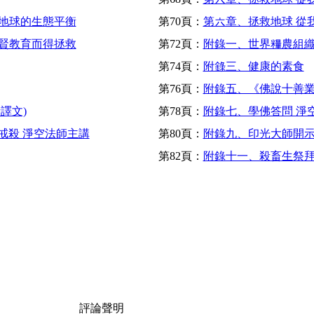
繫地球的生態平衡
第70頁：
第六章、拯救地球 從我
聖賢教育而得拯救
第72頁：
附錄一、世界糧農組
第74頁：
附錄三、健康的素食
第76頁：
附錄五、《佛說十善業
譯文)
第78頁：
附錄七、學佛答問 淨
戒殺 淨空法師主講
第80頁：
附錄九、印光大師開
第82頁：
附錄十一、殺畜生祭
評論聲明