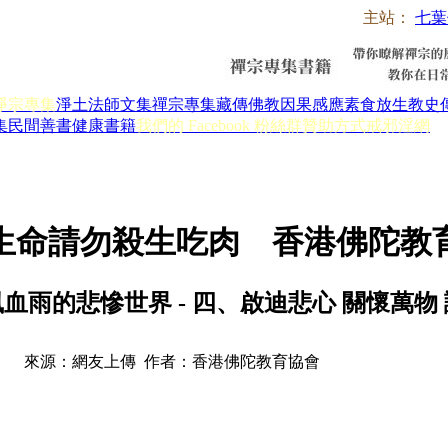
主站：
七葉
淨宗專集
淨土法師文集
禪宗專集
藏傳佛教
因果感應
素食放生
教史
集
民間善書
健康書籍
我們的 Facebook 粉絲群
贊助方式
戒邪淫網
生命請勿殺生吃肉 香港佛陀教
血雨的悲慘世界 - 四、啟迪悲心 關懷萬物
來源：網友上傳 作者：香港佛陀教育協會