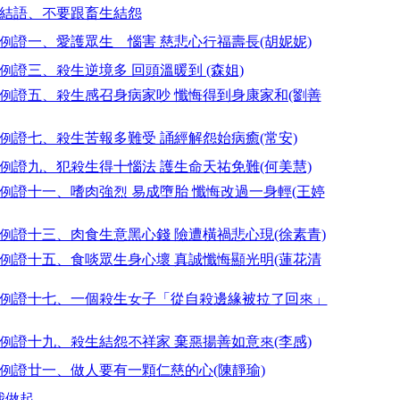
 結語、不要跟畜生結怨
 例證一、愛護眾生離惱害 慈悲心行福壽長(胡妮妮)
 例證三、殺生逆境多 回頭溫暖到 (森姐)
 例證五、殺生感召身病家吵 懺悔得到身康家和(劉善
 例證七、殺生苦報多難受 誦經解怨始病癒(常安)
 例證九、犯殺生得十惱法 護生命天祐免難(何美慧)
 例證十一、嗜肉強烈 易成墮胎 懺悔改過一身輕(王婷
 例證十三、肉食生意黑心錢 險遭橫禍悲心現(徐素青)
 例證十五、食啖眾生身心壞 真誠懺悔顯光明(蓮花清
- 例證十七、一個殺生女子「從自殺邊緣被拉了回來」
 例證十九、殺生結怨不祥家 棄惡揚善如意來(李感)
 例證廿一、做人要有一顆仁慈的心(陳靜瑜)
做起 -