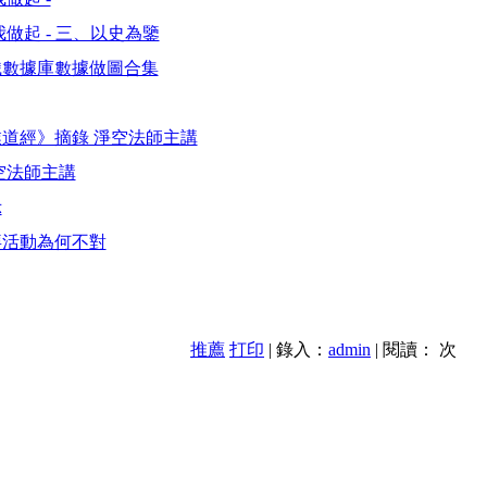
做起 - 三、以史為鑒
織數據庫數據做圖合集
道經》摘錄 淨空法師主講
空法師主講
示
拜活動為何不對
推薦
打印
| 錄入：
admin
| 閱讀：
次