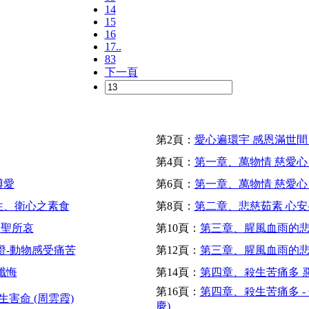
14
15
16
17..
83
下一頁
第2頁：
愛心遍環宇 感恩滿世
第4頁：
第一章、萬物情 慈愛心 
博愛
第6頁：
第一章、萬物情 慈愛心
性、衛心之素食
第8頁：
第二章、悲慈茹素 心安身
物聖所哀
第10頁：
第三章、腥風血雨的悲慘
證-動物感受痛苦
第12頁：
第三章、腥風血雨的悲慘
懺悔
第14頁：
第四章、殺生苦痛多 惡
第16頁：
第四章、殺生苦痛多 -
害命 (周雲霞)
慶)