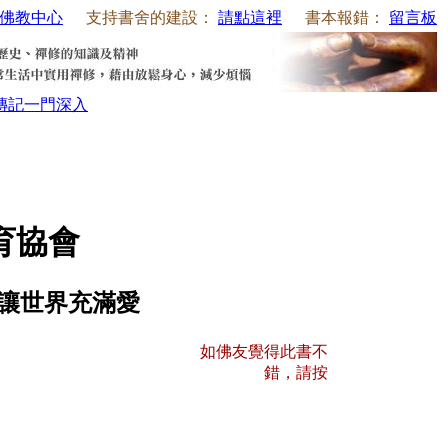
佛教中心
支持書舍的建設：
請點這裡
書本報錯：
留言板
傳記
一門深入
育協會
 讓世界充滿愛
如佛友覺得此書不
錯，請按