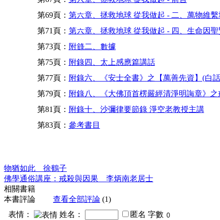
第69頁：
第六章、拯救地球 從我做起 - 二、萬物維
第71頁：
第六章、拯救地球 從我做起 - 四、生命因
第73頁：
附錄二、數據
第75頁：
附錄四、太上感應篇講話
第77頁：
附錄六、《安士全書》之【萬善先資】(白話
第79頁：
附錄八、《大佛頂首楞嚴經清淨明誨章》之
第81頁：
附錄十、沙彌律要節錄 淨空老教授主講
第83頁：
參考書目
物猶如此 徐鶴子
佛學通俗講座：戒殺與因果 李炳南老居士
相關書籍
本書評論
查看全部評論
(1)
表情：
姓名：
匿名
字數