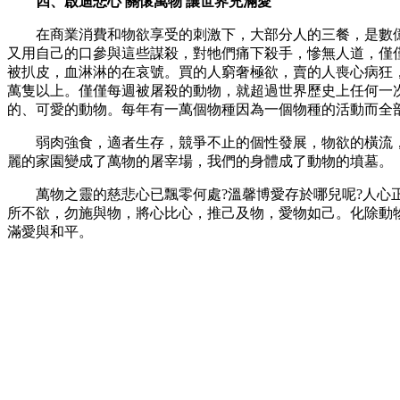
四、啟迪悲心 關懷萬物 讓世界充滿愛
在商業消費和物欲享受的刺激下，大部分人的三餐，是數億動
又用自己的口參與這些謀殺，對牠們痛下殺手，慘無人道，僅
被扒皮，血淋淋的在哀號。買的人窮奢極欲，賣的人喪心病狂
萬隻以上。僅僅每週被屠殺的動物，就超過世界歷史上任何一
的、可愛的動物。每年有一萬個物種因為一個物種的活動而全
弱肉強食，適者生存，競爭不止的個性發展，物欲的橫流，
麗的家園變成了萬物的屠宰場，我們的身體成了動物的墳墓。
萬物之靈的慈悲心已飄零何處?溫馨博愛存於哪兒呢?人心正
所不欲，勿施與物，將心比心，推己及物，愛物如己。化除動
滿愛與和平。