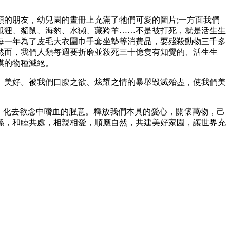
的朋友，幼兒園的畫冊上充滿了牠們可愛的圖片;一方面我們
狐狸、貂鼠、海豹、水獺、藏羚羊……不是被打死，就是活生生
每一年為了皮毛大衣圍巾手套坐墊等消費品，要殘殺動物三千多
然而，我們人類每週要折磨並殺死三十億隻有知覺的、活生生
模的物種滅絕。
美好。被我們口腹之欲、炫耀之情的暴舉毀滅殆盡，使我們美
，化去欲念中嗜血的腥意。釋放我們本具的愛心，關懷萬物，己
係，和睦共處，相親相愛，順應自然，共建美好家園，讓世界充