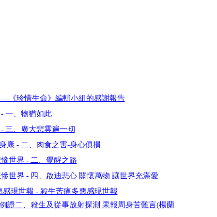
間 —《珍惜生命》編輯小組的感謝報告
- 一、物猶如此
 - 三、廣大悲雲遍一切
康 - 二、肉食之害-身心俱損
世界 - 二、覺醒之路
世界 - 四、啟迪悲心 關懷萬物 讓世界充滿愛
感現世報 - 殺生苦痛多惡感現世報
 例證二、殺生及從事放射探測 果報周身苦難言(楊蘭