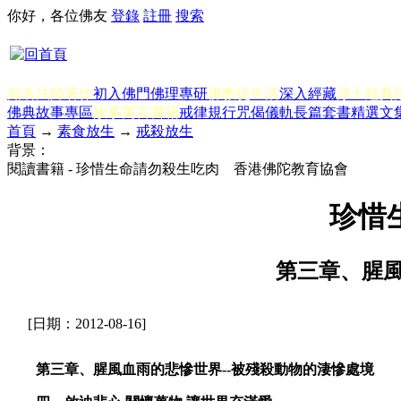
你好，各位佛友
登錄
註冊
搜索
知名法師著作
初入佛門
佛理專研
佛教徒生活
深入經藏
淨土經典
佛典故事專區
故事寓言書籍
戒律規行
咒偈儀軌
長篇套書
精選文
首頁
→
素食放生
→
戒殺放生
背景：
閱讀書籍 - 珍惜生命請勿殺生吃肉 香港佛陀教育協會
珍惜
第三章、腥風
[日期：2012-08-16]
第三章、腥風血雨的悲慘世界--被殘殺動物的淒慘處境