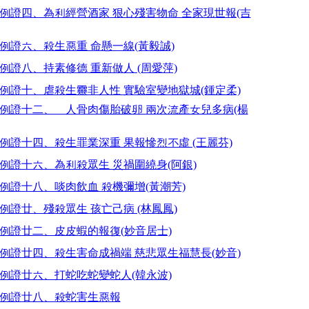
 例證四、為利經營酒家 狠心殘害物命 全家現世報(吉
 例證六、殺生惡重 命懸一線(黃毅誠)
 例證八、持素修德 重新做人 (周愛萍)
 例證十、虐殺生靈非人性 實驗室變地獄城(鍾定柔)
 例證十二、離人骨肉傷胎破卵 兩次流產女兒多病(楊
 例證十四、殺生罪業深重 果報慘烈不虛 (王麗芬)
 例證十六、為利殺眾生 災禍圍繞身(阿銀)
 例證十八、啖肉飲血 殺機彌增(黃潮芳)
 例證廿、殘殺眾生 孩亡己病 (林鳳鳳)
 例證廿二、皮皮蝦的報復(妙音居士)
 例證廿四、殺生害命成禍端 慈悲眾生福慧長(妙音)
 例證廿六、打蛇吃蛇變蛇人(韓永波)
- 例證廿八、殺蛇害生惡報