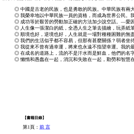
◎ 中國是古老的民族，也是勇敢的民族。中華民族有兩
◎ 我榮幸地以中華民族一員的資格，而成為世界公民。
◎ 成功等於艱苦的勞動加正確的方法加少說空話。—愛
◎ 人生像一張潔白的紙，全憑人生之筆去描繪，玩弄紙
◎ 順境也好，逆境也好，人生就是一場對種種困難的無
◎ 我們的生活似乎都不容易，但那有甚麼關係？弱者坐
◎ 我從來不曾有過幸運，將來也永遠不指望幸運。我的
◎ 在成名的道路上，流的不是汗水而是鮮血，他們的名
◎ 懶惰和愚蠢在一起，消沉和失敗在一起，勤勞和智慧
【書籍目錄】
第1頁：
前 言