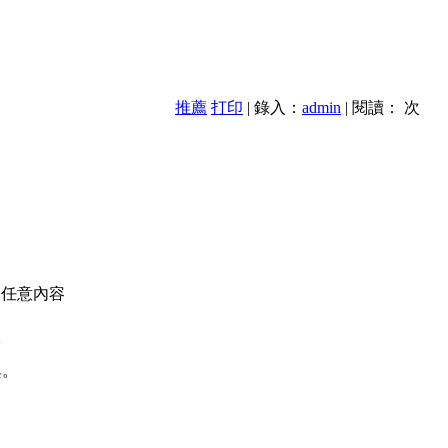
推薦
打印
| 錄入：
admin
| 閱讀：
次
的任意內容
款
異。