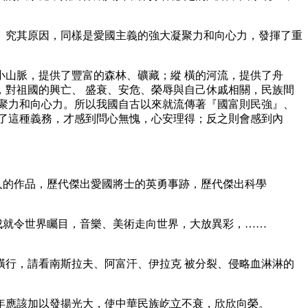
。究其原因，同樣是愛國主義的強大凝聚力和向心力，發揮了重
山脈，提供了豐富的森林、礦藏；縱 橫的河流，提供了舟
對祖國的興亡、 盛衰、安危、榮辱與自己休戚相關，民族間
聚力和向心力。所以我國自古以來就流傳著『國富則民強』、
了這種義務，才感到問心無愧，心安理得；反之則會感到內
人的作品，歷代傑出愛國將士的英勇事跡，歷代傑出科學
成就令世界矚目，音樂、美術走向世界，大放異彩，……
行，請看南斯拉夫、阿富汗、伊拉克 被分裂、侵略血淋淋的
年應該加以發揚光大，使中華民族屹立不衰，欣欣向榮。