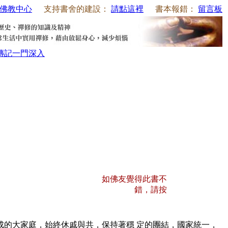
佛教中心
支持書舍的建設：
請點這裡
書本報錯：
留言板
傳記
一門深入
如佛友覺得此書不
錯，請按
的大家庭，始終休戚與共，保持著穩 定的團結，國家統一，