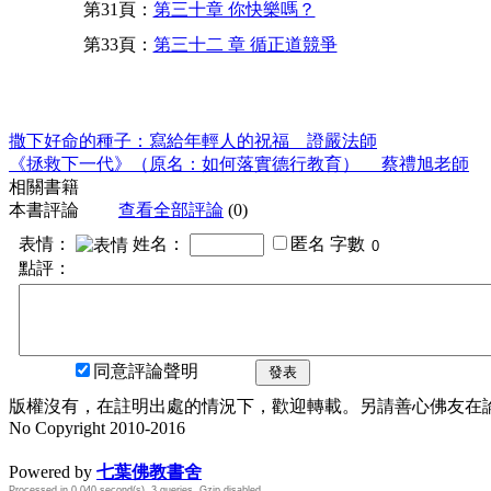
第31頁：
第三十章 你快樂嗎？
第33頁：
第三十二 章 循正道競爭
撒下好命的種子：寫給年輕人的祝福 證嚴法師
《拯救下一代》（原名：如何落實德行教育） 蔡禮旭老師
相關書籍
本書評論
查看全部評論
(0)
表情：
姓名：
匿名
字數
點評：
同意評論聲明
發表
版權沒有，在註明出處的情況下，歡迎轉載。另請善心佛友在論壇
No Copyright 2010-2016
水晶
順正府大王公求道
Powered by
七葉佛教書舍
Processed in 0.040 second(s), 3 queries, Gzip disabled