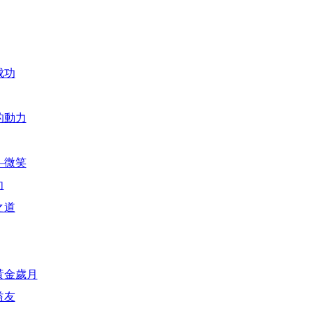
成功
的動力
—微笑
向
之道
黃金歲月
益友