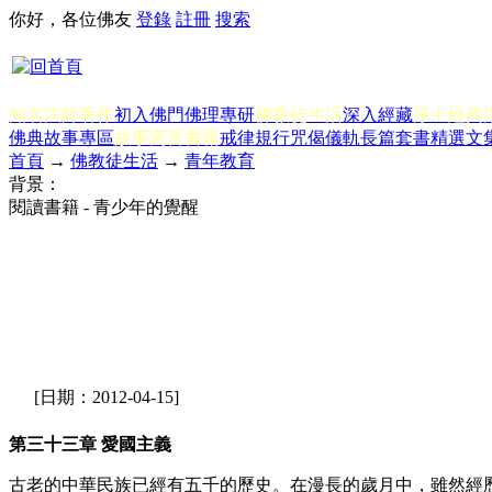
你好，各位佛友
登錄
註冊
搜索
知名法師著作
初入佛門
佛理專研
佛教徒生活
深入經藏
淨土經典
佛典故事專區
故事寓言書籍
戒律規行
咒偈儀軌
長篇套書
精選文
首頁
→
佛教徒生活
→
青年教育
背景：
閱讀書籍 - 青少年的覺醒
[日期：2012-04-15]
第三十三章 愛國主義
古老的中華民族已經有五千的歷史。在漫長的歲月中，雖然經