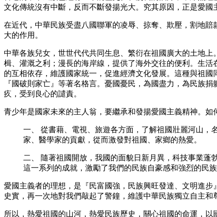
文化傳統沒有中斷，反而不斷發揚光大。究其原因，正是愛國
在近代，中華民族受盡八國聯軍的凌辱、掠奪、欺壓，割地賠
大的作用。
中華各族兒女，世世代代共同生息、繁衍在祖國廣大的土地上
楫、灌溉之利；漫長的海岸線，提供了海外交往的便利。生活
的互相依存，維護國家統一，促進經濟文化發展。這種與祖國
『國破則家亡』等著名格言。憂國憂民，為國盡力，為民族捐
疚，受到良心的譴責。
青少年是國家未來的主人翁，要繼承和發揚愛國主義精神。如
一、 從書藉、電視、旅遊各方面，了解祖國壯麗河山，
家、醫學家的貢獻，從而激發對祖國、家鄉的熱愛。
二、 隨著祖國開放，我國的面貌日新月異，科技事業蓬
這一系列的成就，激勵了我們的民族自豪感和強烈的民族
愛國主義者的理想，是『民富國強，民族興旺發達、文明進步
史實，再一次地對我們敲起了警鐘，維護中華民族獨立自主和
所以，熱愛祖國的山河，熱愛民族歷史，關心祖國的命運，以