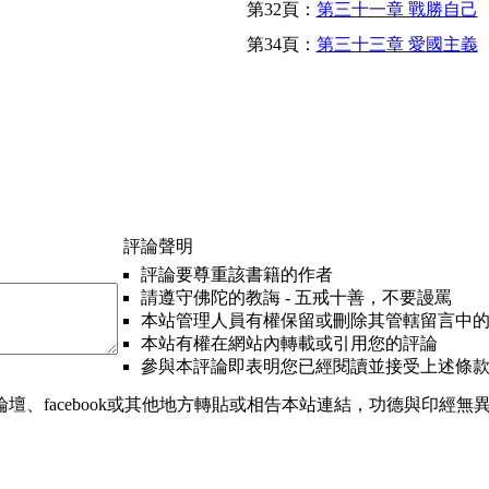
第32頁：
第三十一章 戰勝自己
第34頁：
第三十三章 愛國主義
評論聲明
評論要尊重該書籍的作者
請遵守佛陀的教誨 - 五戒十善，不要謾罵
本站管理人員有權保留或刪除其管轄留言中
本站有權在網站內轉載或引用您的評論
參與本評論即表明您已經閱讀並接受上述條
、facebook或其他地方轉貼或相告本站連結，功德與印經無