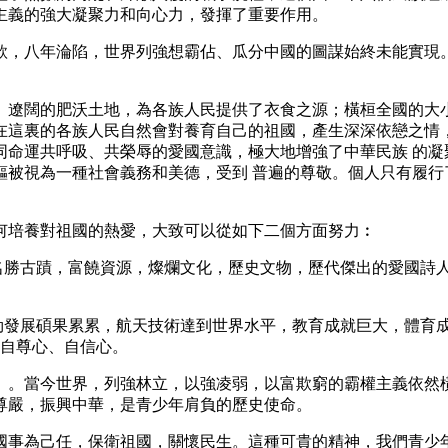
主義的強大凝聚力和向心力，發揮了重要作用。
款，八年淪陷，世界列強想霸佔、瓜分中國的圖謀始終未能實現
。遼闊的肥沃土地，為各族人民提供了衣食之源；橫桓全國的大小
在這裏的各族人民自然會對養育自己的祖國，產生深深依戀之情，
同命運共呼吸、共榮辱的愛國意識，極大地增強了中華民族 的凝
軀被視為一種社會義務和美德，受到 普遍的尊敬。個人只有履行
何培養對祖國的熱愛，大致可以從如下二個方面努力︰
名勝古蹟，富饒資源，燦爛文化，歷史文物，歷代傑出的愛國詩
勃發展碩果累累，航天技術達到世界水平，教育成就巨大，體育
自尊心、自信心。
』。當今世界，列強林立，以強凌弱，以富欺窮的霸權主義依然橫
尊嚴，振興中華，是青少年肩負的歷史使命。
國事為己任，保衛祖國，關懷民生。這種可貴的精神，我們青少