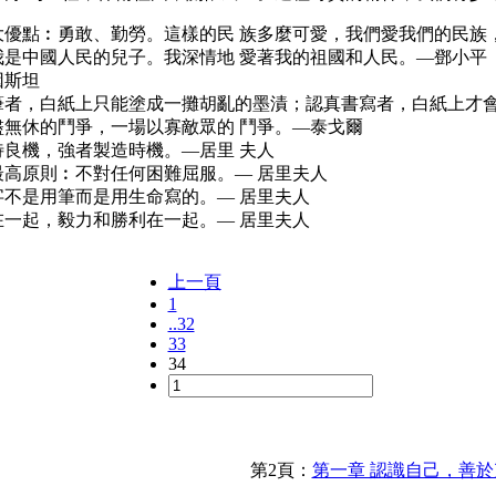
大優點︰勇敢、勤勞。這樣的民 族多麼可愛，我們愛我們的民族
我是中國人民的兒子。我深情地 愛著我的祖國和人民。—鄧小平
因斯坦
筆者，白紙上只能塗成一攤胡亂的墨漬；認真書寫者，白紙上才
盡無休的鬥爭，一場以寡敵眾的 鬥爭。—泰戈爾
待良機，強者製造時機。—居里 夫人
最高原則︰不對任何困難屈服。— 居里夫人
字不是用筆而是用生命寫的。— 居里夫人
在一起，毅力和勝利在一起。— 居里夫人
上一頁
1
..32
33
34
第2頁：
第一章 認識自己，善於