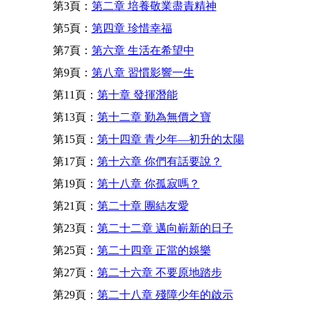
第3頁：
第二章 培養敬業盡責精神
第5頁：
第四章 珍惜幸福
第7頁：
第六章 生活在希望中
第9頁：
第八章 習慣影響一生
第11頁：
第十章 發揮潛能
第13頁：
第十二章 勤為無價之寶
第15頁：
第十四章 青少年—初升的太陽
第17頁：
第十六章 你們有話要說？
第19頁：
第十八章 你孤寂嗎？
第21頁：
第二十章 團結友愛
第23頁：
第二十二章 邁向嶄新的日子
第25頁：
第二十四章 正當的娛樂
第27頁：
第二十六章 不要原地踏步
第29頁：
第二十八章 殘障少年的啟示