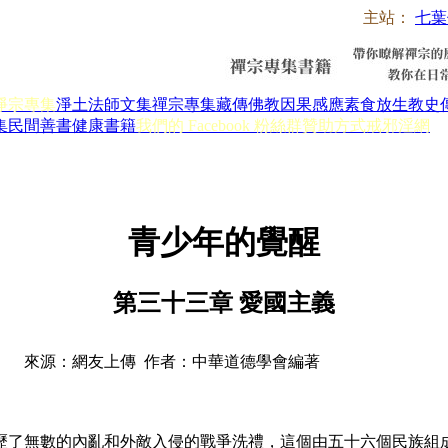
主站：
七葉
淨宗專集
淨土法師文集
禪宗專集
藏傳佛教
因果感應
素食放生
教史
集
民間善書
健康書籍
我們的 Facebook 粉絲群
贊助方式
戒邪淫網
青少年的覺醒
第三十三章 愛國主義
來源：網友上傳 作者：中華道德學會編著
歷了無數的內亂和外敵入侵的戰爭洗禮，這個由五十六個民族組成