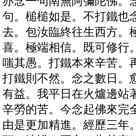
亦念一句南無阿彌陀佛。
句。槌槌如是。不打鐵也
去。包汝臨終往生西方。
喜。極端相信。既可修行
嗤其愚。打鐵本來辛苦。
打鐵則不然。念之數日。
有益。我平日在火爐邊站
辛勞的苦。今念起佛來完
由是更加精進。經歷三年