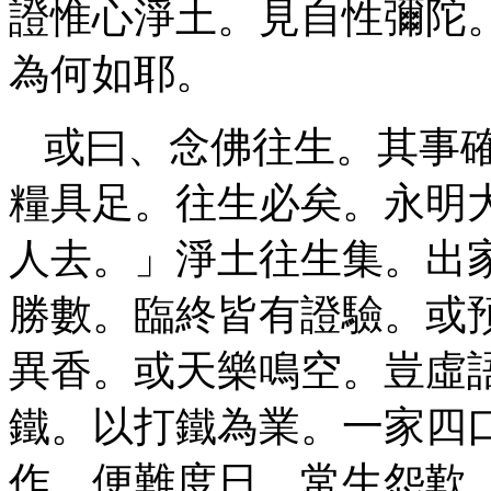
證惟心淨土。見自性彌陀
為何如耶。
或曰、念佛往生。其事
糧具足。往生必矣。永明
人去。」淨土往生集。出
勝數。臨終皆有證驗。或
異香。或天樂鳴空。豈虛
鐵。以打鐵為業。一家四
作。便難度日。常生怨歎