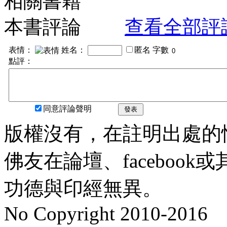
相關書籍
本書評論
查看全部評
表情：
姓名：
匿名
字數
點評：
同意評論聲明
發表
版權沒有，在註明出處的
佛友在論壇、faceboo
功德與印經無異。
No Copyright 2010-2016