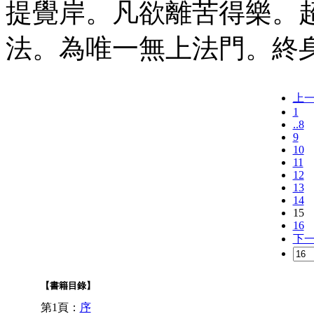
提覺岸。凡欲離苦得樂。
法。為唯一無上法門。終
上
1
..8
9
10
11
12
13
14
15
16
下
【書籍目錄】
第1頁：
序