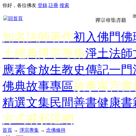
你好，各位佛友
登錄
註冊
搜索
知名法師著作
初入佛門
佛
土經典
淨宗專集
淨土法師
應
素食放生
教史傳記
一門
佛典故事專區
故事寓言書
精選文集
民間善書
健康書
方式
戒邪淫網
首頁
→
淨宗專集
→
念佛修持