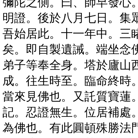
彌陀之側。曰、師早發心
明證。後於八月七日。集
吾始居此。十一年中。三
矣。即自製遺誡。端坐念
弟子等奉全身。塔於廬山
成。往生時至。臨命終時
當來見佛也。又託質寶蓮
記。忍證無生。位居補處
為佛也。有此圓頓殊勝法