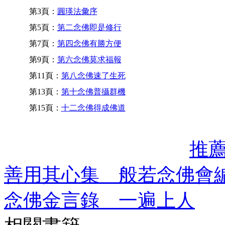
第3頁：
圓瑛法彙序
第5頁：
第二念佛即是修行
第7頁：
第四念佛有勝方便
第9頁：
第六念佛莫求福報
第11頁：
第八念佛速了生死
第13頁：
第十念佛普攝群機
第15頁：
十二念佛得成佛道
推
善用其心集 般若念佛會
念佛金言錄 一遍上人