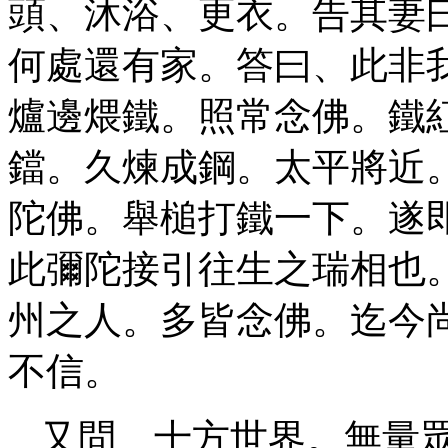
頭、沐浴、更衣。告其妻
何處還有家。答曰、此非
爐邊煨鐵。照常念佛。鐵
鐺。久煉成鋼。太平將近
陀佛。舉槌打鐵一下。遂
此彌陀接引往生之瑞相也
州之人。多皆念佛。迄今
不信。
又問、十方世界。無量