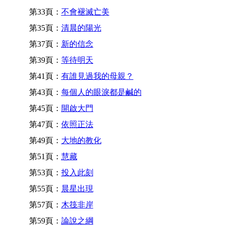
第33頁：
不會褪滅亡美
第35頁：
清晨的陽光
第37頁：
新的信念
第39頁：
等待明天
第41頁：
有誰見過我的母親？
第43頁：
每個人的眼淚都是鹹的
第45頁：
開啟大門
第47頁：
依照正法
第49頁：
大地的教化
第51頁：
慧藏
第53頁：
投入此刻
第55頁：
晨星出現
第57頁：
木筏非岸
第59頁：
論說之綱