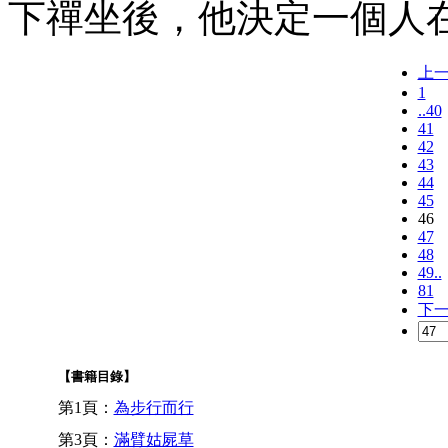
下禪坐後，他決定一個人
上
1
..40
41
42
43
44
45
46
47
48
49..
81
下
【書籍目錄】
第1頁：
為步行而行
第3頁：
滿臂姑屍草