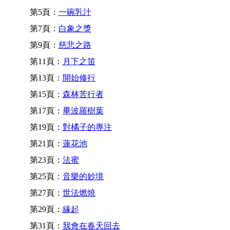
第5頁：
一碗乳汁
第7頁：
白象之獎
第9頁：
慈悲之路
第11頁：
月下之笛
第13頁：
開始修行
第15頁：
森林苦行者
第17頁：
畢波羅樹葉
第19頁：
對橘子的專注
第21頁：
蓮花池
第23頁：
法蜜
第25頁：
音樂的妙境
第27頁：
世法燃燒
第29頁：
緣起
第31頁：
我會在春天回去