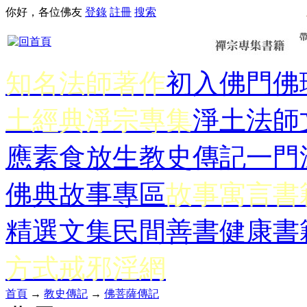
你好，各位佛友
登錄
註冊
搜索
知名法師著作
初入佛門
佛
土經典
淨宗專集
淨土法師
應
素食放生
教史傳記
一門
佛典故事專區
故事寓言書
精選文集
民間善書
健康書
方式
戒邪淫網
首頁
→
教史傳記
→
佛菩薩傳記