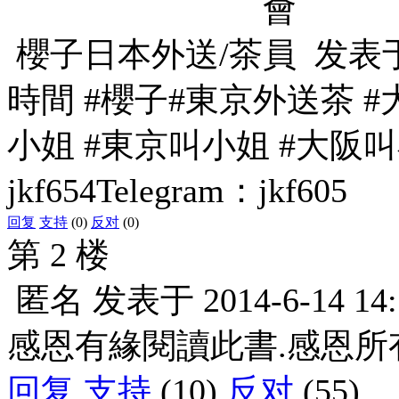
櫻子日本外送/茶
发表
時間 #櫻子#東京外送茶 #
小姐 #東京叫小姐 #大阪叫小
jkf654Telegram：jkf605
回复
支持
(0)
反对
(0)
第 2 楼
匿名
发表于
2014-6-14 14
感恩有緣閱讀此書.感恩所
回复
支持
(10)
反对
(55)