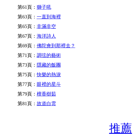
第61頁：
獅子吼
第63頁：
一直到海裡
第65頁：
非滿非空
第67頁：
海洋詩人
第69頁：
佛陀會到那裡去？
第71頁：
調弦的藝術
第73頁：
隱藏的飯團
第75頁：
快樂的熱淚
第77頁：
眼裡的星斗
第79頁：
檀香樹茹
第81頁：
故道白雲
推薦