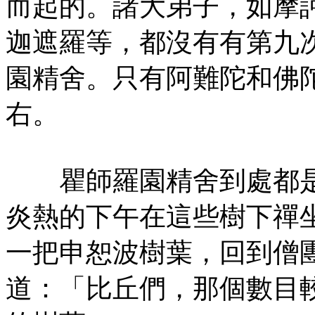
而起的。諸大弟子，如摩
迦遮羅等，都沒有有第九
園精舍。只有阿難陀和佛
右。
瞿師羅園精舍到處都是
炎熱的下午在這些樹下禪
一把申恕波樹葉，回到僧
道：「比丘們，那個數目