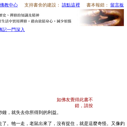
佛教中心
支持書舍的建設：
請點這裡
書本報錯：
留言板
傳記
一門深入
如佛友覺得此書不
錯，請按
秒鐘，就失去你所得到的利益。
了。牠一走，老鼠出來了，沒有捉住，就是這麼奇怪。又像釣