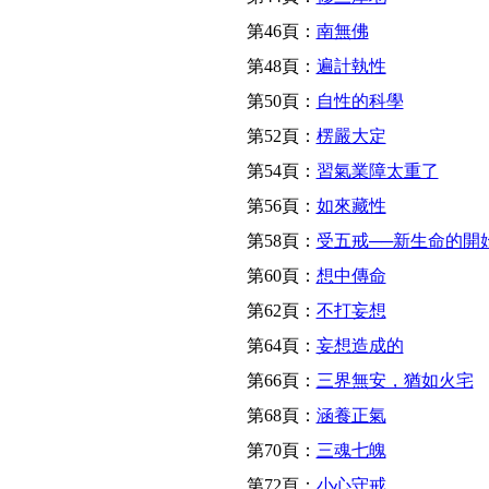
第46頁：
南無佛
第48頁：
遍計執性
第50頁：
自性的科學
第52頁：
楞嚴大定
第54頁：
習氣業障太重了
第56頁：
如來藏性
第58頁：
受五戒──新生命的開
第60頁：
想中傳命
第62頁：
不打妄想
第64頁：
妄想造成的
第66頁：
三界無安，猶如火宅
第68頁：
涵養正氣
第70頁：
三魂七魄
第72頁：
小心守戒