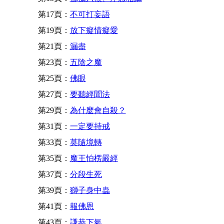
第17頁：
不可打妄語
第19頁：
放下癡情癡愛
第21頁：
漏盡
第23頁：
五陰之魔
第25頁：
佛眼
第27頁：
要聽經聞法
第29頁：
為什麼會自殺？
第31頁：
一定要持戒
第33頁：
莫隨境轉
第35頁：
魔王怕楞嚴經
第37頁：
分段生死
第39頁：
獅子身中蟲
第41頁：
報佛恩
第43頁：
謙恭下氣