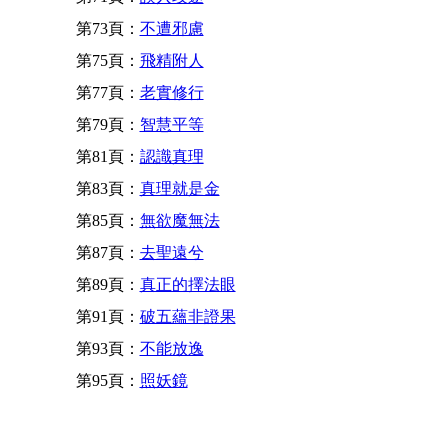
第73頁：
不遭邪慮
第75頁：
飛精附人
第77頁：
老實修行
第79頁：
智慧平等
第81頁：
認識真理
第83頁：
真理就是金
第85頁：
無欲魔無法
第87頁：
去聖遠兮
第89頁：
真正的擇法眼
第91頁：
破五蘊非證果
第93頁：
不能放逸
第95頁：
照妖鏡