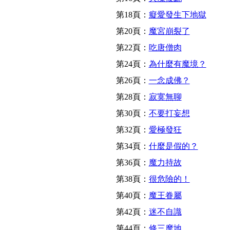
第18頁：
癡愛發生下地獄
第20頁：
魔宮崩裂了
第22頁：
吃唐僧肉
第24頁：
為什麼有魔境？
第26頁：
一念成佛？
第28頁：
寂寞無聊
第30頁：
不要打妄想
第32頁：
愛極發狂
第34頁：
什麼是假的？
第36頁：
魔力持故
第38頁：
很危險的！
第40頁：
魔王眷屬
第42頁：
迷不自識
第44頁：
修三摩地