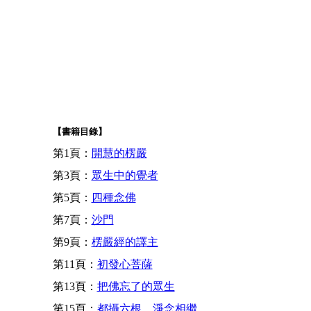
【書籍目錄】
第1頁：
開慧的楞嚴
第3頁：
眾生中的覺者
第5頁：
四種念佛
第7頁：
沙門
第9頁：
楞嚴經的譯主
第11頁：
初發心菩薩
第13頁：
把佛忘了的眾生
第15頁：
都攝六根、淨念相繼