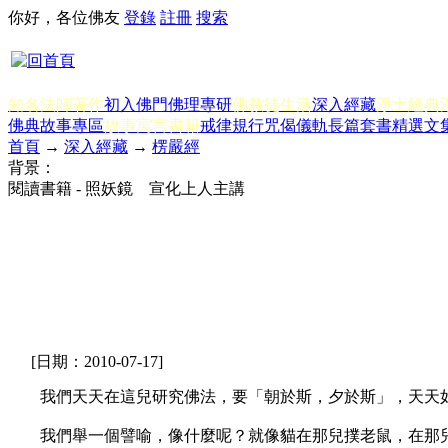
你好，各位佛友
登錄
註冊
搜索
知名法師著作
初入佛門
佛理專研
佛教徒生活
深入經藏
淨土經典
佛典故事專區
故事寓言書籍
戒律規行
咒偈儀軌
長篇套書
精選文
首頁
→
深入經藏
→
楞嚴經
背景：
閱讀書籍 - 照妖鏡 宣化上人主講
[日期：2010-07-17]
我們天天在這兒研究佛法，要「朝於斯，夕於斯」，天天如
我們舉一個譬喻，像什麼呢？就像貓在那兒撲老鼠，在那兒