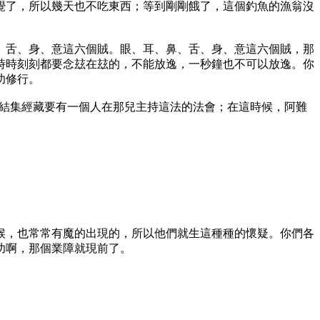
覺了，所以幾天也不吃東西；等到剛剛餓了，這個釣魚的漁翁沒
舌、身、意這六個賊。眼、耳、鼻、舌、身、意這六個賊，那
時時刻刻都要念玆在玆的，不能放逸，一秒鐘也不可以放逸。你
功修行。
結集經藏要有一個人在那兒主持這法的法會；在這時候，阿難
，也常常有魔的出現的，所以他們就生這種種的懷疑。你們各
功啊，那個業障就現前了。