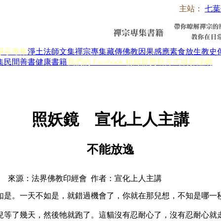
主站：
七葉
淨宗專集
淨土法師文集
禪宗專集
藏傳佛教
因果感應
素食放生
教史
集
民間善書
健康書籍
我們的 Facebook 粉絲群
贊助方式
戒邪淫網
照妖鏡 宣化上人主講
不能放逸
來源：法界佛教印經會 作者：宣化上人主講
是。一天不如是，就錯過機會了，你就在那兒想，不知是哪一
等了幾天，然後牠就跑了。這貓沒有忍耐心了，沒有忍耐心就走