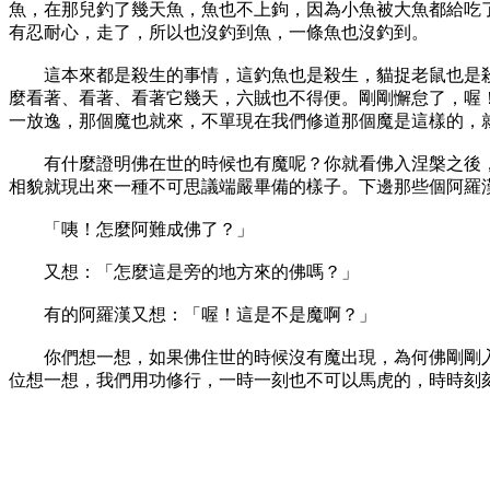
魚，在那兒釣了幾天魚，魚也不上鉤，因為小魚被大魚都給吃
有忍耐心，走了，所以也沒釣到魚，一條魚也沒釣到。
這本來都是殺生的事情，這釣魚也是殺生，貓捉老鼠也是殺
麼看著、看著、看著它幾天，六賊也不得便。剛剛懈怠了，喔
一放逸，那個魔也就來，不單現在我們修道那個魔是這樣的，
有什麼證明佛在世的時候也有魔呢？你就看佛入涅槃之後，在
相貌就現出來一種不可思議端嚴畢備的樣子。下邊那些個阿羅
「咦！怎麼阿難成佛了？」
又想：「怎麼這是旁的地方來的佛嗎？」
有的阿羅漢又想：「喔！這是不是魔啊？」
你們想一想，如果佛住世的時候沒有魔出現，為何佛剛剛入
位想一想，我們用功修行，一時一刻也不可以馬虎的，時時刻