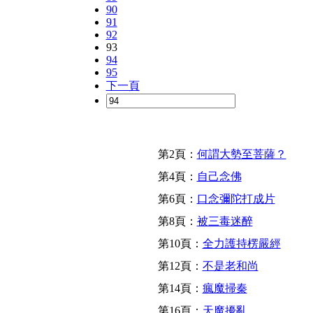
90
91
92
93
94
95
下一頁
第2頁：
何謂大勢至菩薩？
第4頁：
自己念佛
第6頁：
口念彌陀打成片
第8頁：
被三毒迷醉
第10頁：
全力護持楞嚴經
第12頁：
不是老和尚
第14頁：
瘋魔掃秦
第16頁：
天魔擾亂