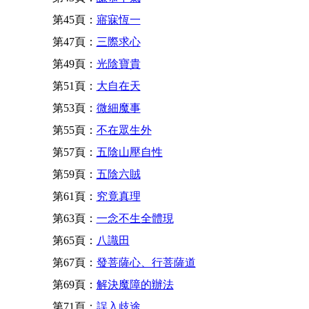
第45頁：
寤寐恆一
第47頁：
三際求心
第49頁：
光陰寶貴
第51頁：
大自在天
第53頁：
微細魔事
第55頁：
不在眾生外
第57頁：
五陰山壓自性
第59頁：
五陰六賊
第61頁：
究竟真理
第63頁：
一念不生全體現
第65頁：
八識田
第67頁：
發菩薩心、行菩薩道
第69頁：
解決魔障的辦法
第71頁：
誤入歧途