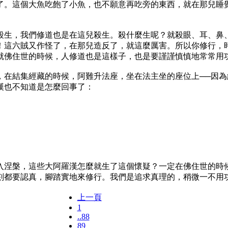
了。這個大魚吃飽了小魚，也不願意再吃旁的東西，就在那兒睡
生，我們修道也是在這兒殺生。殺什麼生呢？就殺眼、耳、鼻、
！這六賊又作怪了，在那兒造反了，就這麼厲害。所以你修行，
就佛住世的時候，人修道也是這樣子，也是要謹謹慎慎地常常用
結集經藏的時候，阿難升法座，坐在法主坐的座位上──因為
漢也不知道是怎麼回事了：
涅槃，這些大阿羅漢怎麼就生了這個懷疑？一定在佛住世的時候
刻都要認真，腳踏實地來修行。我們是追求真理的，稍微一不用
上一頁
1
..88
89