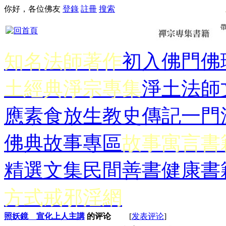
你好，各位佛友
登錄
註冊
搜索
知名法師著作
初入佛門
佛
土經典
淨宗專集
淨土法師
應
素食放生
教史傳記
一門
佛典故事專區
故事寓言書
精選文集
民間善書
健康書
方式
戒邪淫網
照妖鏡 宣化上人主講
的评论
[
发表评论
]