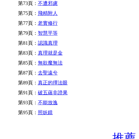
第73頁：
不遭邪慮
第75頁：
飛精附人
第77頁：
老實修行
第79頁：
智慧平等
第81頁：
認識真理
第83頁：
真理就是金
第85頁：
無欲魔無法
第87頁：
去聖遠兮
第89頁：
真正的擇法眼
第91頁：
破五蘊非證果
第93頁：
不能放逸
第95頁：
照妖鏡
推薦