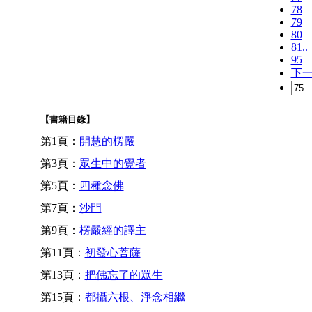
78
79
80
81..
95
下
【書籍目錄】
第1頁：
開慧的楞嚴
第3頁：
眾生中的覺者
第5頁：
四種念佛
第7頁：
沙門
第9頁：
楞嚴經的譯主
第11頁：
初發心菩薩
第13頁：
把佛忘了的眾生
第15頁：
都攝六根、淨念相繼