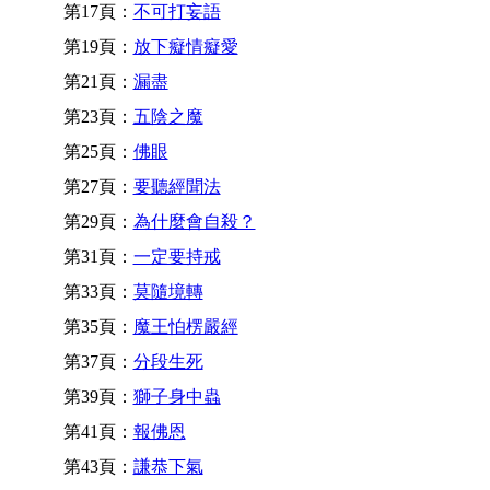
第17頁：
不可打妄語
第19頁：
放下癡情癡愛
第21頁：
漏盡
第23頁：
五陰之魔
第25頁：
佛眼
第27頁：
要聽經聞法
第29頁：
為什麼會自殺？
第31頁：
一定要持戒
第33頁：
莫隨境轉
第35頁：
魔王怕楞嚴經
第37頁：
分段生死
第39頁：
獅子身中蟲
第41頁：
報佛恩
第43頁：
謙恭下氣