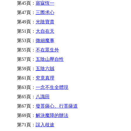
第45頁：
寤寐恆一
第47頁：
三際求心
第49頁：
光陰寶貴
第51頁：
大自在天
第53頁：
微細魔事
第55頁：
不在眾生外
第57頁：
五陰山壓自性
第59頁：
五陰六賊
第61頁：
究竟真理
第63頁：
一念不生全體現
第65頁：
八識田
第67頁：
發菩薩心、行菩薩道
第69頁：
解決魔障的辦法
第71頁：
誤入歧途