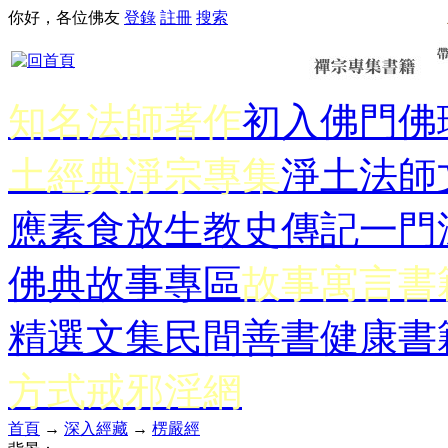
你好，各位佛友
登錄
註冊
搜索
知名法師著作
初入佛門
佛
土經典
淨宗專集
淨土法師
應
素食放生
教史傳記
一門
佛典故事專區
故事寓言書
精選文集
民間善書
健康書
方式
戒邪淫網
首頁
→
深入經藏
→
楞嚴經