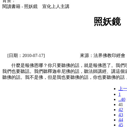
背景：
閱讀書籍 - 照妖鏡 宣化上人主講
照妖鏡
[日期：2010-07-17]
來源：法界佛教印經會
什麼是報佛恩哪？你只要聽佛的話，就是報佛恩了。我們現
我們也要聽話。我們聽釋迦牟尼佛的話，聽法師講經、講這個
聽佛的話。我不是佛，但是我也要聽佛的話，你也要聽佛的話
上
1
..40
41
42
43
44
45