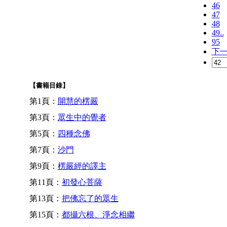
46
47
48
49..
95
下
【書籍目錄】
第1頁：
開慧的楞嚴
第3頁：
眾生中的覺者
第5頁：
四種念佛
第7頁：
沙門
第9頁：
楞嚴經的譯主
第11頁：
初發心菩薩
第13頁：
把佛忘了的眾生
第15頁：
都攝六根、淨念相繼