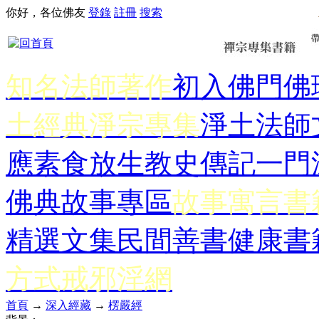
你好，各位佛友
登錄
註冊
搜索
知名法師著作
初入佛門
佛
土經典
淨宗專集
淨土法師
應
素食放生
教史傳記
一門
佛典故事專區
故事寓言書
精選文集
民間善書
健康書
方式
戒邪淫網
首頁
→
深入經藏
→
楞嚴經