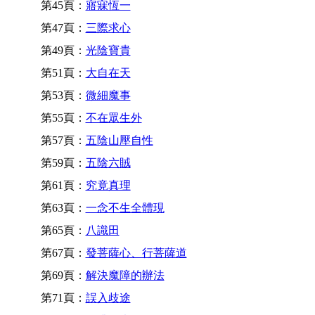
第45頁：
寤寐恆一
第47頁：
三際求心
第49頁：
光陰寶貴
第51頁：
大自在天
第53頁：
微細魔事
第55頁：
不在眾生外
第57頁：
五陰山壓自性
第59頁：
五陰六賊
第61頁：
究竟真理
第63頁：
一念不生全體現
第65頁：
八識田
第67頁：
發菩薩心、行菩薩道
第69頁：
解決魔障的辦法
第71頁：
誤入歧途