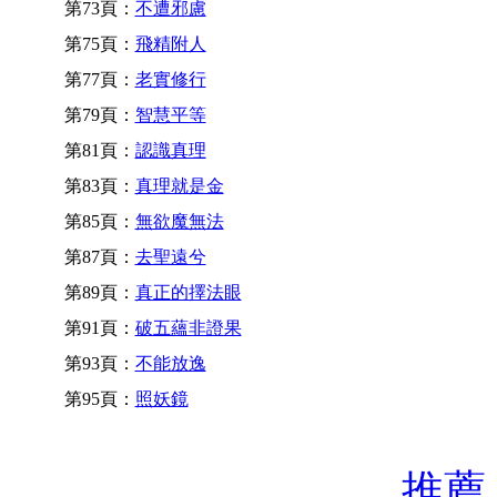
第73頁：
不遭邪慮
第75頁：
飛精附人
第77頁：
老實修行
第79頁：
智慧平等
第81頁：
認識真理
第83頁：
真理就是金
第85頁：
無欲魔無法
第87頁：
去聖遠兮
第89頁：
真正的擇法眼
第91頁：
破五蘊非證果
第93頁：
不能放逸
第95頁：
照妖鏡
推薦