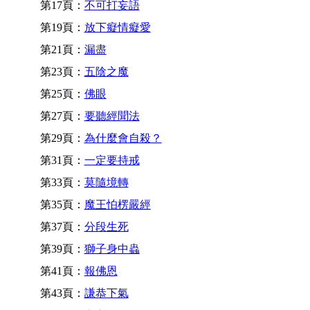
第17頁：
不可打妄語
第19頁：
放下癡情癡愛
第21頁：
漏盡
第23頁：
五陰之魔
第25頁：
佛眼
第27頁：
要聽經聞法
第29頁：
為什麼會自殺？
第31頁：
一定要持戒
第33頁：
莫隨境轉
第35頁：
魔王怕楞嚴經
第37頁：
分段生死
第39頁：
獅子身中蟲
第41頁：
報佛恩
第43頁：
謙恭下氣